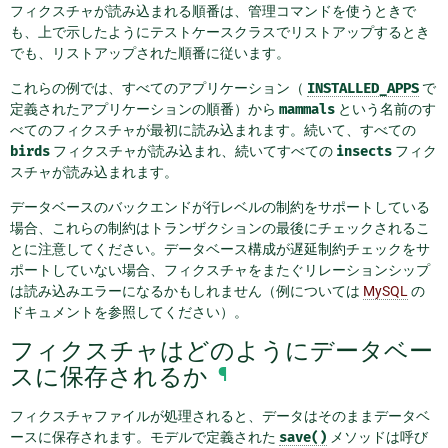
フィクスチャが読み込まれる順番は、管理コマンドを使うときで
も、上で示したようにテストケースクラスでリストアップするとき
でも、リストアップされた順番に従います。
これらの例では、すべてのアプリケーション（
INSTALLED_APPS
で
定義されたアプリケーションの順番）から
mammals
という名前のす
べてのフィクスチャが最初に読み込まれます。続いて、すべての
birds
フィクスチャが読み込まれ、続いてすべての
insects
フィク
スチャが読み込まれます。
データベースのバックエンドが行レベルの制約をサポートしている
場合、これらの制約はトランザクションの最後にチェックされるこ
とに注意してください。データベース構成が遅延制約チェックをサ
ポートしていない場合、フィクスチャをまたぐリレーションシップ
は読み込みエラーになるかもしれません（例については
MySQL
の
ドキュメントを参照してください）。
フィクスチャはどのようにデータベー
スに保存されるか
¶
フィクスチャファイルが処理されると、データはそのままデータベ
ースに保存されます。モデルで定義された
save()
メソッドは呼び