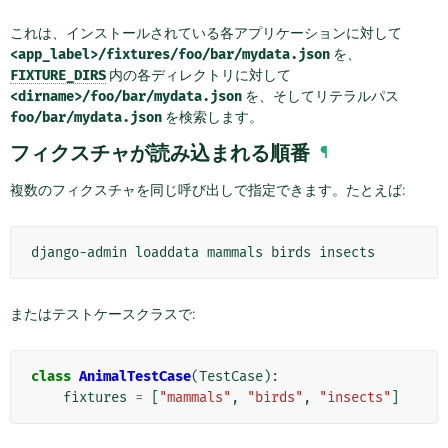
これは、インストールされている各アプリケーションに対して
<app_label>/fixtures/foo/bar/mydata.json
を、
FIXTURE_DIRS
内の各ディレクトリに対して
<dirname>/foo/bar/mydata.json
を、そしてリテラルパス
foo/bar/mydata.json
を検索します。
フィクスチャが読み込まれる順番
¶
複数のフィクスチャを同じ呼び出しで指定できます。たとえば:
django-admin
loaddata
mammals
birds
またはテストケースクラスで:
class
AnimalTestCase
(
TestCase
):
fixtures
=
[
"mammals"
,
"birds"
,
"insects"
]