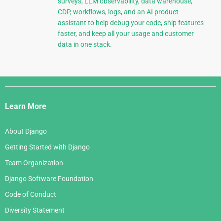
surveys, LLM observability, data warehouse,
CDP, workflows, logs, and an AI product
assistant to help debug your code, ship features
faster, and keep all your usage and customer
data in one stack.
Django
Links
Learn More
About Django
Getting Started with Django
Team Organization
Django Software Foundation
Code of Conduct
Diversity Statement