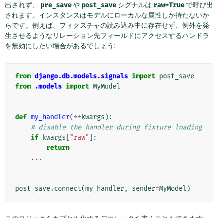
出されず、
pre_save
や
post_save
シグナルは
raw=True
で呼び出
されます。インスタンスはモデルにローカルな属性しか持たないか
らです。例えば、フィクスチャの読み込み中に存在せず、例外を発
生させるようなリレーション先フィールドにアクセスするハンドラ
を無効にしたい場合があるでしょう:
from
django.db.models.signals
import
post_save
from
.models
import
MyModel
def
my_handler
(
**
kwargs
):
# disable the handler during fixture loading
if
kwargs
[
"raw"
]:
return
...
post_save
.
connect
(
my_handler
,
sender
=
MyModel
)