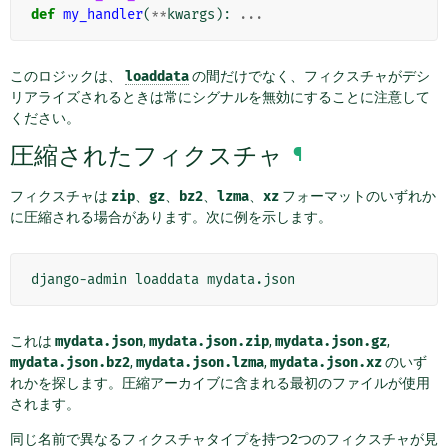
def
my_handler
(
**
kwargs
):
...
このロジックは、
loaddata
の間だけでなく、フィクスチャがデシ
リアライズされるときは常にシグナルを無効にすることに注意して
ください。
圧縮されたフィクスチャ
¶
フィクスチャは
zip
、
gz
、
bz2
、
lzma
、
xz
フォーマットのいずれか
に圧縮される場合があります。次に例を示します。
django-admin
loaddata
これは
mydata.json
,
mydata.json.zip
,
mydata.json.gz
,
mydata.json.bz2
,
mydata.json.lzma
,
mydata.json.xz
のいず
れかを探します。圧縮アーカイブに含まれる最初のファイルが使用
されます。
同じ名前で異なるフィクスチャタイプを持つ2つのフィクスチャが見