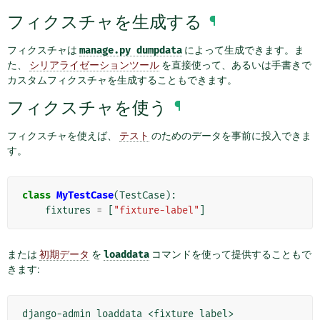
フィクスチャを生成する
¶
フィクスチャは
manage.py
dumpdata
によって生成できます。ま
た、
シリアライゼーションツール
を直接使って、あるいは手書きで
カスタムフィクスチャを生成することもできます。
フィクスチャを使う
¶
フィクスチャを使えば、
テスト
のためのデータを事前に投入できま
す。
class
MyTestCase
(
TestCase
):
fixtures
=
[
"fixture-label"
]
または
初期データ
を
loaddata
コマンドを使って提供することもで
きます:
django-admin
loaddata
<fixture