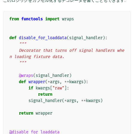
このロジックをカプセル化するデコレータを書くこともできます:
from
functools
import
wraps
def
disable_for_loaddata
(
signal_handler
):
"""
    Decorator that turns off signal handlers whe
n loading fixture data.
    """
@wraps
(
signal_handler
)
def
wrapper
(
*
args
,
**
kwargs
):
if
kwargs
[
"raw"
]:
return
signal_handler
(
*
args
,
**
kwargs
)
return
wrapper
@disable_for_loaddata