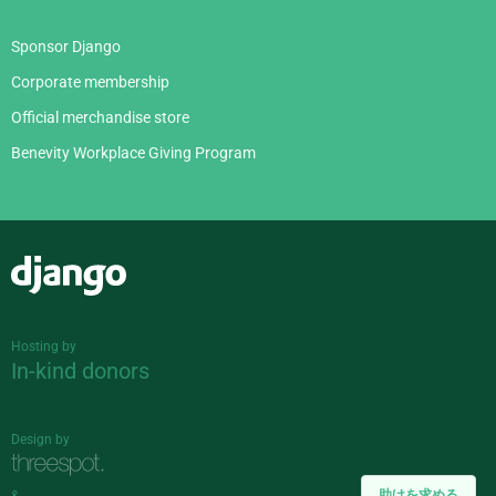
Sponsor Django
Corporate membership
Official merchandise store
Benevity Workplace Giving Program
Django
Hosting by
In-kind donors
Design by
助けを求める
&