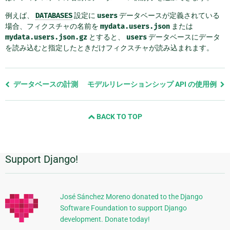
例えば、
DATABASES
設定に
users
データベースが定義されている
場合、フィクスチャの名前を
mydata.users.json
または
mydata.users.json.gz
とすると、
users
データベースにデータ
を読み込むと指定したときだけフィクスチャが読み込まれます。
前
データベースの計測
モデルリレーションシップ API の使用例
の
ペ
BACK TO TOP
ー
ジ
と
次
Support Django!
追
の
ペ
加
ー
的
ジ
José Sánchez Moreno donated to the Django
Software Foundation to support Django
な
development. Donate today!
情