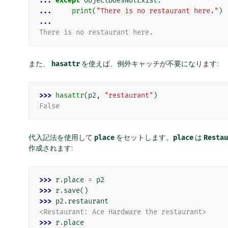
... 
except
ObjectDoesNotExist
:
... 
print
(
"There is no restaurant here."
)
...
There is no restaurant here.
また、
hasattr
を使えば、例外キャッチが不要になります:
>>> 
hasattr
(
p2
,
"restaurant"
)
False
代入記法を使用して
place
をセットします。
place
は
Restau
作成されます:
>>> 
r
.
place
=
p2
>>> 
r
.
save
()
>>> 
p2
.
restaurant
<Restaurant: Ace Hardware the restaurant>
>>> 
r
.
place