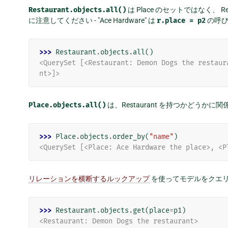
Restaurant.objects.all()
は Place のセットではなく、 
に注意してください - "Ace Hardware" は
r.place
=
p2
の呼び
>>> 
Restaurant
.
objects
.
all
()
<QuerySet [<Restaurant: Demon Dogs the restaur
nt>]>
Place.objects.all()
は、Restaurant を持つかどうかに関
>>> 
Place
.
objects
.
order_by
(
"name"
)
<QuerySet [<Place: Ace Hardware the place>, <P
リレーションを横断するルックアップ
を使ってモデルをクエリ
>>> 
Restaurant
.
objects
.
get
(
place
=
p1
)
<Restaurant: Demon Dogs the restaurant>