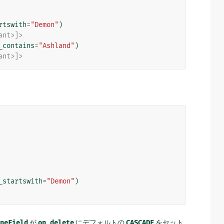
rtswith
=
"Demon"
)
ant>]>
_contains
=
"Ashland"
)
ant>]>
_startswith
=
"Demon"
)
neField
が
on_delete
にデフォルトの
CASCADE
をセット