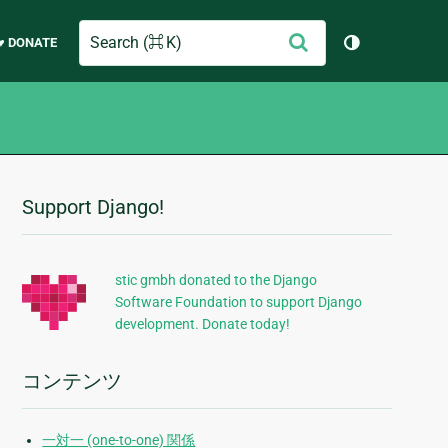
Search
送
♥ DONATE
テーマを切り
信
Support Django!
追
加
的
stic gmbh donated to the Django
Software Foundation to support Django
な
development. Donate today!
情
報
コンテンツ
一対一 (one-to-one) 関係