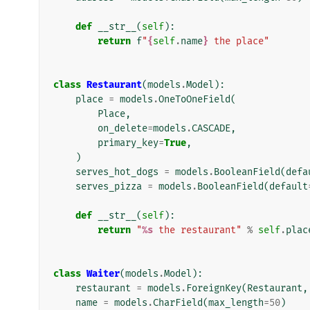
def
__str__
(
self
):
return
f
"
{
self
.
name
}
 the place"
class
Restaurant
(
models
.
Model
):
place
=
models
.
OneToOneField
(
Place
,
on_delete
=
models
.
CASCADE
,
primary_key
=
True
,
)
serves_hot_dogs
=
models
.
BooleanField
(
defa
serves_pizza
=
models
.
BooleanField
(
default
def
__str__
(
self
):
return
"
%s
 the restaurant"
%
self
.
plac
class
Waiter
(
models
.
Model
):
restaurant
=
models
.
ForeignKey
(
Restaurant
,
name
=
models
.
CharField
(
max_length
=
50
)