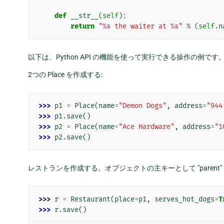
def
__str__
(
self
):
return
"
%s
 the waiter at 
%s
"
%
(
self
.
n
以下は、Python API の機能を使って実行できる操作の例です
2つの Place を作成する:
>>> 
p1
=
Place
(
name
=
"Demon Dogs"
,
address
=
"944
>>> 
p1
.
save
()
>>> 
p2
=
Place
(
name
=
"Ace Hardware"
,
address
=
"1
>>> 
p2
.
save
()
レストランを作成する。オブジェクトの主キーとして "parent
>>> 
r
=
Restaurant
(
place
=
p1
,
serves_hot_dogs
=
T
>>> 
r
.
save
()