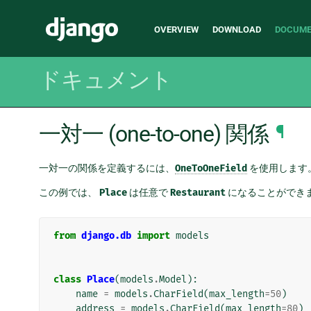
Main
Django
OVERVIEW
DOWNLOAD
DOCUME
navigation
ドキュメント
一対一 (one-to-one) 関係
¶
一対一の関係を定義するには、
OneToOneField
を使用します
この例では、
Place
は任意で
Restaurant
になることができま
from
django.db
import
models
class
Place
(
models
.
Model
):
name
=
models
.
CharField
(
max_length
=
50
)
address
=
models
.
CharField
(
max_length
=
80
)