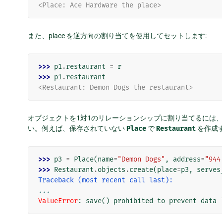
<Place: Ace Hardware the place>
また、place を逆方向の割り当てを使用してセットします:
>>> 
p1
.
restaurant
=
r
>>> 
p1
.
restaurant
<Restaurant: Demon Dogs the restaurant>
オブジェクトを1対1のリレーションシップに割り当てるには
い。例えば、保存されていない
Place
で
Restaurant
を作成
>>> 
p3
=
Place
(
name
=
"Demon Dogs"
,
address
=
"944
>>> 
Restaurant
.
objects
.
create
(
place
=
p3
,
serves
Traceback (most recent call last):
...
ValueError
: 
save() prohibited to prevent data 