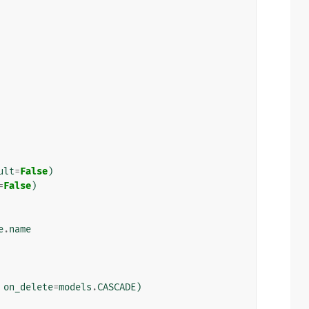
ult
=
False
)
=
False
)
e
.
name
on_delete
=
models
.
CASCADE
)