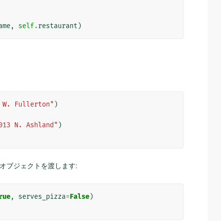
ame
,
self
.
restaurant
)
。
 W. Fullerton"
)
013 N. Ashland"
)
" オブジェクトを渡します:
rue
,
serves_pizza
=
False
)