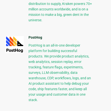
distribution to supply, Kraken powers 70+
million accounts worldwide, and is on a
mission to make a big, green dent in the
universe.
PostHog
PostHog is an all-in-one developer
platform for building successful
products. We provide product analytics,
web analytics, session replay, error
tracking, feature flags, experiments,
surveys, LLM observability, data
warehouse, CDP, workflows, logs, and an
AI product assistant to help debug your
code, ship features faster, and keep all
your usage and customer data in one
stack.