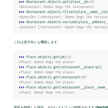
>>> 
Restaurant
.
objects
.
get
(
place__pk
=
1
)
<Restaurant: Demon Dogs the restaurant>
>>> 
Restaurant
.
objects
.
filter
(
place__name__sta
<QuerySet [<Restaurant: Demon Dogs the restaur
>>> 
Restaurant
.
objects
.
exclude
(
place__address_
<QuerySet [<Restaurant: Demon Dogs the restaur
これは逆方向にも機能します:
>>> 
Place
.
objects
.
get
(
pk
=
1
)
<Place: Demon Dogs the place>
>>> 
Place
.
objects
.
get
(
restaurant__place
=
p1
)
<Place: Demon Dogs the place>
>>> 
Place
.
objects
.
get
(
restaurant
=
r
)
<Place: Demon Dogs the place>
>>> 
Place
.
objects
.
get
(
restaurant__place__name_
<Place: Demon Dogs the place>
場所を削除した場合、そのレストランは削除されます (
OneToO