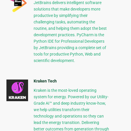
JetBrains delivers intelligent software
solutions that make developers more
productive by simplifying their
challenging tasks, automating the
routine, and helping them adopt the best
development practices. PyCharm is the
Python IDE for Professional Developers
by JetBrains providing a complete set of
tools for productive Python, Web and
scientific development.
Kraken Tech
Kraken is the most-loved operating
system for energy. Powered by our Utility-
Grade AI™ and deep industry know-how,
we help utilities transform their
technology and operations so they can
lead the energy transition. Delivering
better outcomes from generation through