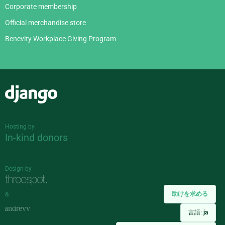
Corporate membership
Official merchandise store
Benevity Workplace Giving Program
Django
Hosting by
In-kind donors
Design by
助けを求める
&
言語:
ja