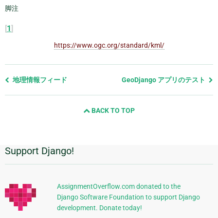
脚注
[
1
]
https://www.ogc.org/standard/kml/
前
地理情報フィード
GeoDjango アプリのテスト
の
ペ
BACK TO TOP
ー
ジ
と
次
Support Django!
追
の
ペ
加
ー
的
ジ
AssignmentOverflow.com donated to the
Django Software Foundation to support Django
な
development. Donate today!
情