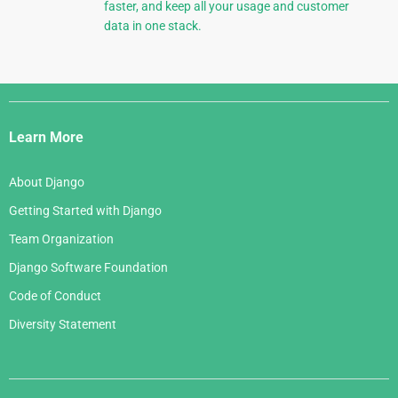
faster, and keep all your usage and customer
data in one stack.
Django
Links
Learn More
About Django
Getting Started with Django
Team Organization
Django Software Foundation
Code of Conduct
Diversity Statement