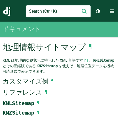
Search
M
送
Django
テーマを切
信
ドキュメント
地理情報サイトマップ
¶
KML は地理的な視覚化に特化した XML 言語です
[
1
]
。
KMLSitemap
とその圧縮版である
KMZSitemap
を使えば、地理位置データを機械
可読形式で表示できます。
カスタマイズ例
¶
リファレンス
¶
KMLSitemap
¶
KMZSitemap
¶