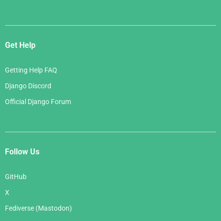
Get Help
Getting Help FAQ
Django Discord
Official Django Forum
Follow Us
GitHub
X
Fediverse (Mastodon)