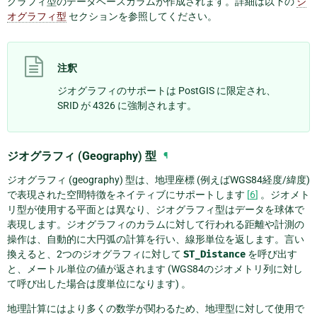
グラフィ型のデータベースカラムが作成されます。詳細は以下の
ジ
オグラフィ型
セクションを参照してください。
注釈
ジオグラフィのサポートは PostGIS に限定され、
SRID が 4326 に強制されます。
ジオグラフィ (Geography) 型
¶
ジオグラフィ (geography) 型は、地理座標 (例えばWGS84経度/緯度)
で表現された空間特徴をネイティブにサポートします
[
6
]
。ジオメト
リ型が使用する平面とは異なり、ジオグラフィ型はデータを球体で
表現します。ジオグラフィのカラムに対して行われる距離や計測の
操作は、自動的に大円弧の計算を行い、線形単位を返します。言い
換えると、2つのジオグラフィに対して
ST_Distance
を呼び出す
と、メートル単位の値が返されます (WGS84のジオメトリ列に対し
て呼び出した場合は度単位になります) 。
地理計算にはより多くの数学が関わるため、地理型に対して使用で