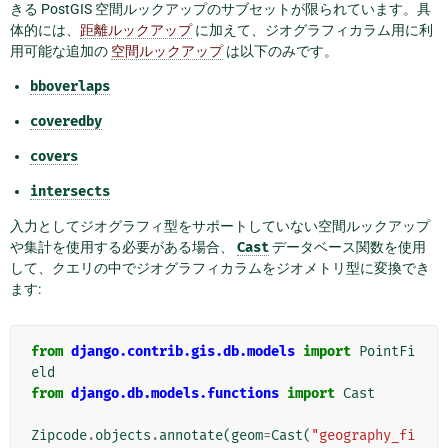
きる PostGIS 空間ルックアップのサブセットが限られています。具
体的には、
距離ルックアップ
に加えて、ジオグラフィカラム用に利
用可能な追加の
空間ルックアップ
は以下のみです。
bboverlaps
coveredby
covers
intersects
入力としてジオグラフィ型をサポートしていない空間ルックアップ
や集計を使用する必要がある場合、
Cast
データベース関数を使用
して、クエリの中でジオグラフィカラムをジオメトリ型に変換でき
ます:
from
django.contrib.gis.db.models
import
PointFi
eld
from
django.db.models.functions
import
Cast
Zipcode
.
objects
.
annotate
(
geom
=
Cast
(
"geography_fi