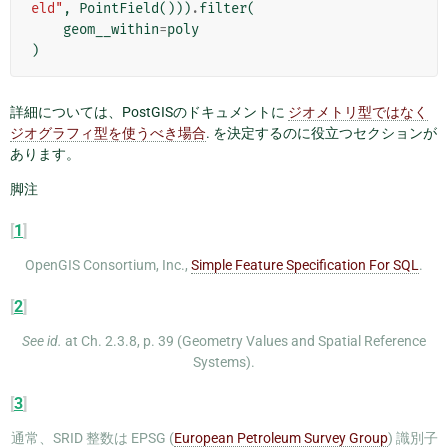
eld"
,
PointField
()))
.
filter
(
geom__within
=
poly
)
詳細については、PostGISのドキュメントに
ジオメトリ型ではなく
ジオグラフィ型を使うべき場合
. を決定するのに役立つセクションが
あります。
脚注
[
1
]
OpenGIS Consortium, Inc.,
Simple Feature Specification For SQL
.
[
2
]
See id.
at Ch. 2.3.8, p. 39 (Geometry Values and Spatial Reference
Systems).
[
3
]
通常、SRID 整数は EPSG (
European Petroleum Survey Group
) 識別子