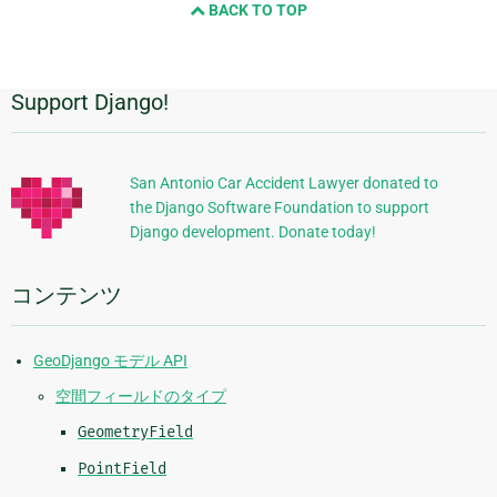
BACK TO TOP
ー
ジ
と
次
Support Django!
追
の
ペ
加
ー
的
ジ
San Antonio Car Accident Lawyer donated to
the Django Software Foundation to support
な
Django development. Donate today!
情
報
コンテンツ
GeoDjango モデル API
空間フィールドのタイプ
GeometryField
PointField