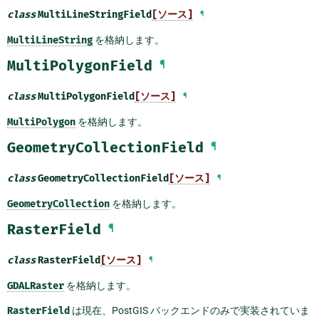
class
MultiLineStringField
[ソース]
¶
MultiLineString
を格納します。
MultiPolygonField
¶
class
MultiPolygonField
[ソース]
¶
MultiPolygon
を格納します。
GeometryCollectionField
¶
class
GeometryCollectionField
[ソース]
¶
GeometryCollection
を格納します。
RasterField
¶
class
RasterField
[ソース]
¶
GDALRaster
を格納します。
RasterField
は現在、PostGIS バックエンドのみで実装されていま