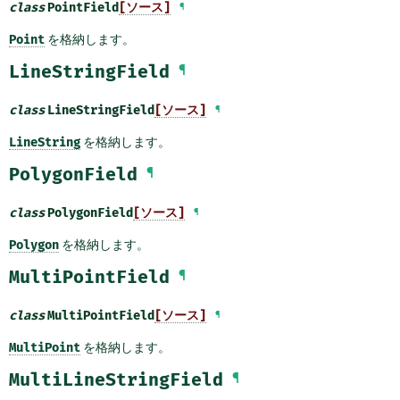
class
PointField
[ソース]
¶
Point
を格納します。
LineStringField
¶
class
LineStringField
[ソース]
¶
LineString
を格納します。
PolygonField
¶
class
PolygonField
[ソース]
¶
Polygon
を格納します。
MultiPointField
¶
class
MultiPointField
[ソース]
¶
MultiPoint
を格納します。
MultiLineStringField
¶