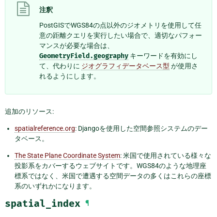
注釈
PostGISでWGS84の点以外のジオメトリを使用して任
意の距離クエリを実行したい場合で、適切なパフォー
マンスが必要な場合は、
GeometryField.geography
キーワードを有効にし
て、代わりに
ジオグラフィデータベース型
が使用さ
れるようにします。
追加のリソース:
spatialreference.org
: Djangoを使用した空間参照システムのデー
タベース。
The State Plane Coordinate System
: 米国で使用されている様々な
投影系をカバーするウェブサイトです。WGS84のような地理座
標系ではなく、米国で遭遇する空間データの多くはこれらの座標
系のいずれかになります。
spatial_index
¶