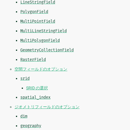
LineStringField
PolygonField
MultiPointField
MultiLineStringField
MultiPolygonField
GeometryCollectionField
RasterField
空間フィールドのオプション
srid
SRID の選択
spatial_index
ジオメトリフィールドのオプション
dim
geography