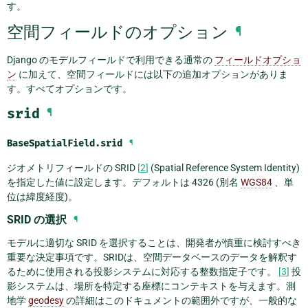
す。
空間フィールドのオプション
¶
Django のモデルフィールドで利用できる通常の
フィールドオプショ
ン
に加えて、空間フィールドには以下の追加オプションがありま
す。すべてオプションです。
srid
¶
BaseSpatialField.
srid
¶
ジオメトリフィールドの SRID
[
2
]
(Spatial Reference System Identity)
を指定した値に設定します。デフォルトは 4326 (別名
WGS84
、単
位は緯度経度)。
SRID の選択
¶
モデルに適切な SRID を選択することは、開発者が慎重に検討すべき
重要な決定事項です。SRIDは、空間データベースのデータを解釈す
るために使用される投影システムに対応する整数指定子です。
[
3
]
投
影システムは、場所を特定する座標にコンテキストを与えます。測
地学
geodesy
の詳細はこのドキュメントの範囲外ですが、一般的な