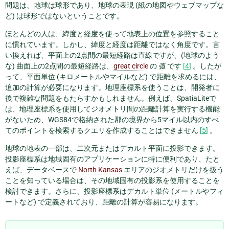
問題は、地球は球形であり、地球の表現 (紙の地図やウェブマップな
ど) は球形ではないということです。
ほとんどの人は、緯度と経度を使って地表上の位置を参照すること
に慣れています。しかし、緯度と経度は距離ではなく角度です。言
い換えれば、平面上の2点間の最短経路は直線ですが、(地球のよう
な) 曲面上の2点間の最短経路は、
great circle
の
弧
です
[
4
]
。したが
って、平面単位 (キロメートルやマイルなど) で距離を求めるには、
追加の計算が必要になります。地理座標系を使うことは、開発者に
後で複雑な問題をもたらすかもしれません。例えば、SpatiaLiteで
は、地理座標系を使用してジオメトリ間の距離計算を実行する機能
がないため、WGS84で格納された郡の境界から5マイル以内のすべ
てのポイントを検索するクエリを作成することはできません
[
5
]
。
地球の地表の一部は、二次元またはデカルト平面に投影できます。
投影座標系は地域固有のアプリケーションに特に便利であり、たと
えば、データベースで
North Kansas
エリアのジオメトリだけを扱う
ことを知っている場合は、その地域固有の投影系を使用することを
検討できます。さらに、投影座標系はデカルト単位 (メートルやフィ
ートなど) で定義されており、距離の計算が容易になります。