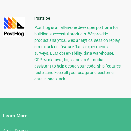
PostHog
PostHog is an all-in-one developer platform for
building successful products. We provide
product analytics, web analytics, session replay,
error tracking, feature flags, experiments,
surveys, LLM observability, data warehouse,
CDP, workflows, logs, and an AI product
assistant to help debug your code, ship features
faster, and keep all your usage and customer
data in one stack.
Django
Links
Learn More
About Django