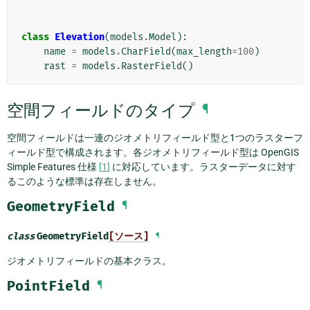
class
Elevation
(
models
.
Model
):
name
=
models
.
CharField
(
max_length
=
100
)
rast
=
models
.
RasterField
()
空間フィールドのタイプ
¶
空間フィールドは一連のジオメトリフィールド型と1つのラスターフ
ィールド型で構成されます。各ジオメトリフィールド型は OpenGIS
Simple Features 仕様
[
1
]
に対応しています。ラスターデータに対す
るこのような標準は存在しません。
GeometryField
¶
class
GeometryField
[ソース]
¶
ジオメトリフィールドの基本クラス。
PointField
¶