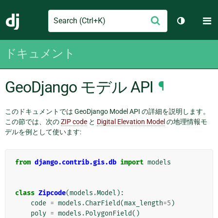
Search
M
送
Django
テーマを切
信
ドキュメント
GeoDjango モデル API
¶
このドキュメントでは GeoDjango Model API の詳細を説明します。
この節では、次の
ZIP code
と
Digital Elevation Model
の地理情報モ
デルを例として使います:
from
django.contrib.gis.db
import
models
class
Zipcode
(
models
.
Model
):
code
=
models
.
CharField
(
max_length
=
5
)
poly
=
models
.
PolygonField
()