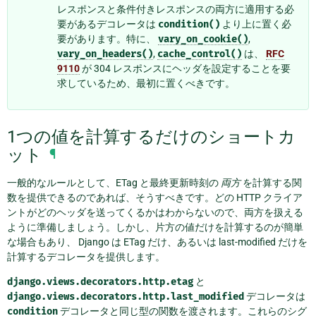
レスポンスと条件付きレスポンスの両方に適用する必
要があるデコレータは
condition()
より上に置く必
要があります。特に、
vary_on_cookie()
,
vary_on_headers()
,
cache_control()
は、
RFC
9110
が 304 レスポンスにヘッダを設定することを要
求しているため、最初に置くべきです。
1つの値を計算するだけのショートカ
ット
¶
一般的なルールとして、ETag と最終更新時刻の
両方
を計算する関
数を提供できるのであれば、そうすべきです。どの HTTP クライア
ントがどのヘッダを送ってくるかはわからないので、両方を扱える
ように準備しましょう。しかし、片方の値だけを計算するのが簡単
な場合もあり、 Django は ETag だけ、あるいは last-modified だけを
計算するデコレータを提供します。
django.views.decorators.http.etag
と
django.views.decorators.http.last_modified
デコレータは
condition
デコレータと同じ型の関数を渡されます。これらのシグ