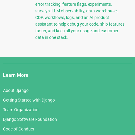
error tracking, feature flags, experiments,
surveys, LLM observability, data warehouse,
CDP, workflows, logs, and an AI product
assistant to help debug your code, ship features
faster, and keep all your usage and customer
data in one stack.
Django
Links
Learn More
About Django
Getting Started with Django
Team Organization
Django Software Foundation
Code of Conduct