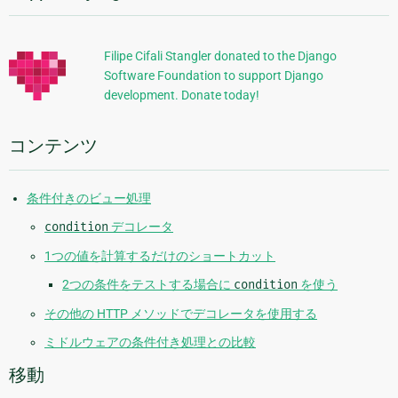
ペ
加
ー
的
ジ
Filipe Cifali Stangler donated to the Django
Software Foundation to support Django
な
development. Donate today!
情
報
コンテンツ
条件付きのビュー処理
condition
デコレータ
1つの値を計算するだけのショートカット
2つの条件をテストする場合に
condition
を使う
その他の HTTP メソッドでデコレータを使用する
ミドルウェアの条件付き処理との比較
移動