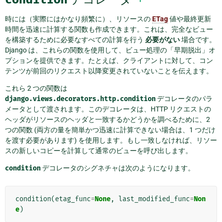
時には（実際にはかなり頻繁に）、リソースの
ETag
値や最終更新
時間を迅速に計算する関数も作成できます。これは、完全なビュー
を構築するために必要なすべての計算を行う
必要がない
場合です。
Django は、これらの関数を使用して、ビュー処理の「早期脱出」オ
プションを提供できます。たとえば、クライアントに対して、コン
テンツが前回のリクエスト以降変更されていないことを伝えます。
これら 2 つの関数は
django.views.decorators.http.condition
デコレータのパラ
メータとして渡されます。このデコレータは、HTTP リクエストの
ヘッダがリソースのヘッダと一致するかどうかを調べるために、2
つの関数 (両方の量を簡単かつ迅速に計算できない場合は、1 つだけ
を渡す必要があります) を使用します。もし一致しなければ、リソー
スの新しいコピーを計算して通常のビューを呼び出します。
condition
デコレータのシグネチャは次のようになります。
condition
(
etag_func
=
None
,
last_modified_func
=
Non
e
)