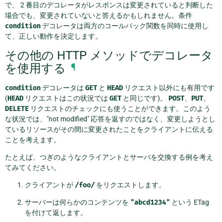
で、 2 番目のデコレータがレスポンスは変更されていると判断した
場合でも、変更されていないと答えるかもしれません。条件
condition
デコレータは両方のコールバック関数を同時に使用し
て、正しい動作を決定します。
その他の HTTP メソッドでデコレータ
を使用する
¶
condition
デコレータは
GET
と
HEAD
リクエスト以外にも有用です
(
HEAD
リクエストはこの状況では
GET
と同じです)。
POST
、
PUT
、
DELETE
リクエストのチェックにも使うことができます。このよう
な状況では、"not modified" 応答を返すのではなく、変更しようとし
ているリソースがその間に変更されたことをクライアントに伝える
ことを考えます。
たとえば、つぎのようなクライアントとサーバを交換する例を考え
てみてください。
クライアントが
/foo/
をリクエストします。
サーバーは何らかのコンテンツを
"abcd1234"
という ETag
を付けて返します。