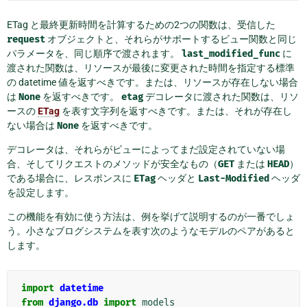
ETag と最終更新時間を計算するための2つの関数は、受信した
request
オブジェクトと、それらがサポートするビュー関数と同じ
パラメータを、同じ順序で渡されます。
last_modified_func
に
渡された関数は、リソースが最後に変更された時間を指定する標準
の datetime 値を返すべきです。または、リソースが存在しない場合
は
None
を返すべきです。
etag
デコレータに渡された関数は、リソ
ースの
ETag
を表す文字列を返すべきです。または、それが存在し
ない場合は
None
を返すべきです。
デコレータは、それらがビューによってまだ設定されていない場
合、そしてリクエストのメソッドが安全なもの（
GET
または
HEAD
）
である場合に、レスポンスに
ETag
ヘッダと
Last-Modified
ヘッダ
を設定します。
この機能を有効に使う方法は、例を挙げて説明するのが一番でしょ
う。小さなブログシステムを表す次のようなモデルのペアがあると
します。
import
datetime
from
django.db
import
models