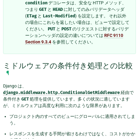
condition
デコレータは、安全な HTTP メソッド、
つまり
GET
と
HEAD
に対してのみバリデータヘッダ
(
ETag
と
Last-Modified
) を設定します。 それ以外
の場合にこれらを返したい場合は、ビューで設定して
ください。
PUT
と
POST
のリクエストに対するバリデ
ーションヘッダの設定の違いについては
RFC 9110
Section 9.3.4
を参照してください。
ミドルウェアの条件付き処理との比較
¶
Django は、
django.middleware.http.ConditionalGetMiddleware
経由で
条件付き
GET
処理を提供しています。多くの状況に適しています
が、ミドルウェアは高度な利用に次のような限界があります。
プロジェクト内のすべてのビューにグローバルに適用されてしま
う。
レスポンスを生成する手間が省けるわけではなく、コストがかか