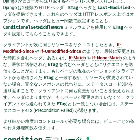
Django がビューから送り返す各ページ (レスポンス) に対して、
Django は2種類の HTTP ヘッダ、
ETag
ヘッダと
Last-Modified
ヘ
ッダを提供できます。これらのヘッダは HTTP レスポンス上ではオ
プションです。ヘッダはビュー関数で設定することも、
ConditionalGetMiddleware
ミドルウェアを使用して
ETag
ヘッ
ダを設定してもらうこともできます。
クライアントが次に同じリソースをリクエストしたとき、
If-
Modified-Since
や
If-Unmodified-Since
のような、最後に変更され
た時刻を含むヘッダ、あるいは、
If-Match
や
If-None-Match
のよう
な、最後に送信された
ETag
を含むヘッダとともにリクエストを送
信することがあります。もしページの現在のバージョンがクライア
ントから送信された
ETag
と一致するか、リソースが変更されてい
ない場合、完全なレスポンスの代わりに、ステータスコード304を
送り返すことで、クライアントに何も変更がないことを伝えられま
す。ヘッダによりますが、もしページが変更されていなくて、クラ
イアントから送られてきた
ETag
とも一致しない場合には、ステー
タスコード412 (Precondition Failed) が返せます。
より細かい粒度のコントロールが必要な場合には、ビューごとの条
件付き処理関数を使えます。
condition
デコレータ
¶