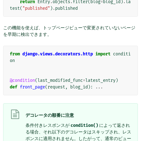
return
Entry
.
objects
.
filter
(
blog
=
blog_id
)
.
la
test
(
"published"
)
.
published
この機能を使えば、トップページビューで変更されていないページ
を早期に検出できます。
from
django.views.decorators.http
import
conditi
on
@condition
(
last_modified_func
=
latest_entry
)
def
front_page
(
request
,
blog_id
):
...
デコレータの順番に注意
条件付きレスポンスが
condition()
によって返され
る場合、それ以下のデコレータはスキップされ、レス
ポンスに適用されません。したがって、通常のビュー