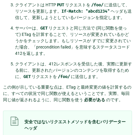
クライアントは HTTP
PUT
リクエストを
/foo/
に送信して、
リソースを更新します。
If-Match:
"abcd1234"
ヘッダも送
信して、更新しようとしているバージョンを指定します。
サーバーは、
GET
リクエストと同じ方法で (同じ関数を使っ
て) ETag を計算することで、リソースが変更されているかど
うかをチェックします。もしリソースが
すでに
変更されてい
た場合、「precondition failed」を意味するステータスコード
412を返します。
クライアントは、412レスポンスを受信した後、実際に更新す
る前に、更新されたバージョンのコンテンツを取得するため
に、
GET
リクエストを
/foo/
に送信します。
この例が示している重要な点は、ETag と最終変更の値を計算するの
に、すべての状況で同じ関数が使えるということです。実際、毎回
同じ値が返されるように、同じ関数を使う
必要がある
のです。
安全ではないリクエストメソッドを含むバリデーター
ヘッダ