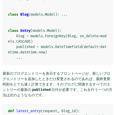
class
Blog
(
models
.
Model
):
...
class
Entry
(
models
.
Model
):
blog
=
models
.
ForeignKey
(
Blog
,
on_delete
=
mod
els
.
CASCADE
)
published
=
models
.
DateTimeField
(
default
=
dat
etime
.
datetime
.
now
)
...
最新のブログエントリーを表示するフロントページが、新しいブロ
グエントリーを追加したときだけ変更されるのであれば、最終更新
時刻をとても速く計算できます。そのブログに関連するすべてのエ
ントリーの最新の
published
日付が必要です。これを行う一つの方
法は次のようなものです。
def
latest_entry
(
request
,
blog_id
):