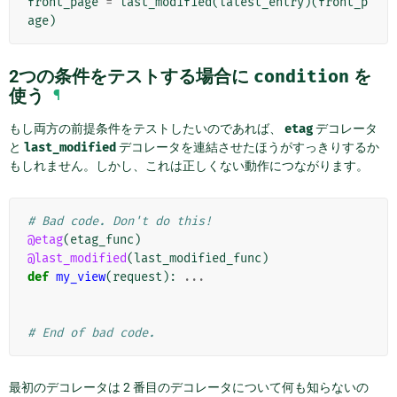
front_page
=
last_modified
(
latest_entry
)(
front_p
age
)
2つの条件をテストする場合に
condition
を
使う
¶
もし両方の前提条件をテストしたいのであれば、
etag
デコレータ
と
last_modified
デコレータを連結させたほうがすっきりするか
もしれません。しかし、これは正しくない動作につながります。
# Bad code. Don't do this!
@etag
(
etag_func
)
@last_modified
(
last_modified_func
)
def
my_view
(
request
):
...
# End of bad code.
最初のデコレータは 2 番目のデコレータについて何も知らないの