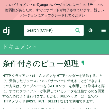
このドキュメントの Django のバージョンにはセキュリティ上の
脆弱性があるため、すでにサポートが終了されています。新しい
バージョンにアップグレードしてください！
Search
M
送
Django
テーマを切
信
ドキュメント
条件付きのビュー処理
¶
HTTP クライアントは、さまざまな HTTPヘッダーを送信すること
で、受信したリソースについてサーバーに伝えることができます。
この方法は、ウェブページを (
GET
メソッドを利用して) 取得する際
に、すでにクライアントが取得しているデータを送信するのを回避
するためによく使われます。しかし、同じヘッダーは、全ての
HTTP メソッド (
POST
、
PUT
、
DELETE
など) で利用できます。