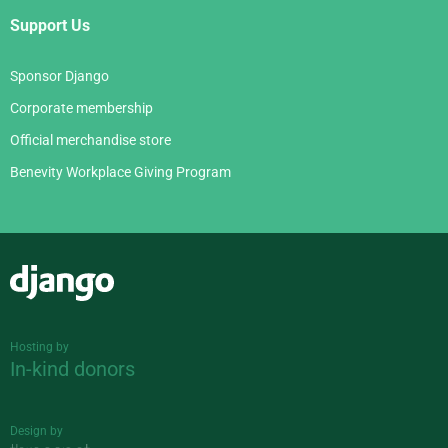
Support Us
Sponsor Django
Corporate membership
Official merchandise store
Benevity Workplace Giving Program
Django
Hosting by
In-kind donors
Design by