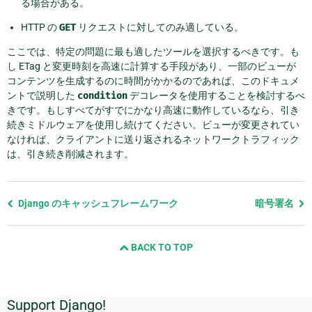
る場合がある。
HTTP の
GET
リクエストに対してのみ適している。
ここでは、特定の問題に最も適したツールを選択するべきです。も
し ETag と変更時刻を高速に計算する手段があり、一部のビューが
コンテンツを生成するのに時間がかかるのであれば、このドキュメ
ントで説明した
condition
デコレータを使用することを検討するべ
きです。もしすべてがすでにかなり高速に動作しているなら、引き
続きミドルウェアを使用し続けてください。ビューが変更されてい
なければ、クライアントに送り返されるネットワークトラフィック
は、引き続き削減されます。
前
Django のキャッシュフレームワーク
暗号署名
の
ペ
BACK TO TOP
ー
ジ
と
次
Support Django!
追
の