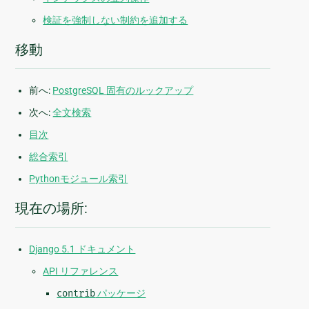
検証を強制しない制約を追加する
移動
前へ:
PostgreSQL 固有のルックアップ
次へ:
全文検索
目次
総合索引
Pythonモジュール索引
現在の場所:
Django 5.1 ドキュメント
API リファレンス
contrib
パッケージ