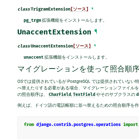
class
TrigramExtension
[ソース]
¶
pg_trgm
拡張機能をインストールします。
UnaccentExtension
¶
class
UnaccentExtension
[ソース]
¶
unaccent
拡張機能をインストールします。
マイグレーションを使って照合順序 (co
OSでは提供されているが PostgreSQL では提供されて
べ替えたりする必要がある場合、マイグレーションファイルを
の照合順序は、
CharField
,
TextField
やそのサブクラスの
d
例えば、ドイツ語の電話帳順に並べ替えるための照合順序を作
from
django.contrib.postgres.operations
import