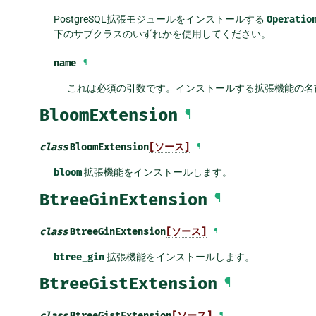
PostgreSQL拡張モジュールをインストールする
Operatio
下のサブクラスのいずれかを使用してください。
name
¶
これは必須の引数です。インストールする拡張機能の名
BloomExtension
¶
class
BloomExtension
[ソース]
¶
bloom
拡張機能をインストールします。
BtreeGinExtension
¶
class
BtreeGinExtension
[ソース]
¶
btree_gin
拡張機能をインストールします。
BtreeGistExtension
¶
class
BtreeGistExtension
[ソース]
¶