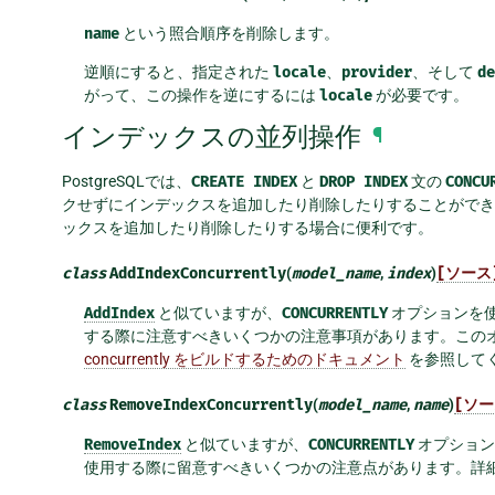
name
という照合順序を削除します。
逆順にすると、指定された
locale
、
provider
、そして
de
がって、この操作を逆にするには
locale
が必要です。
インデックスの並列操作
¶
PostgreSQLでは、
CREATE
INDEX
と
DROP
INDEX
文の
CONCU
クせずにインデックスを追加したり削除したりすることができ
ックスを追加したり削除したりする場合に便利です。
class
AddIndexConcurrently
(
model_name
,
index
)
[ソース
AddIndex
と似ていますが、
CONCURRENTLY
オプションを
する際に注意すべきいくつかの注意事項があります。このオプシ
concurrently をビルドするためのドキュメント
を参照して
class
RemoveIndexConcurrently
(
model_name
,
name
)
[ソー
RemoveIndex
と似ていますが、
CONCURRENTLY
オプション
使用する際に留意すべきいくつかの注意点があります。詳