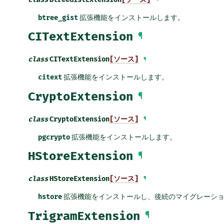
btree_gist
拡張機能をインストールします。
CITextExtension
¶
class
CITextExtension
[ソース]
¶
citext
拡張機能をインストールします。
CryptoExtension
¶
class
CryptoExtension
[ソース]
¶
pgcrypto
拡張機能をインストールします。
HStoreExtension
¶
class
HStoreExtension
[ソース]
¶
hstore
拡張機能をインストールし、後続のマイグレーションで
TrigramExtension
¶