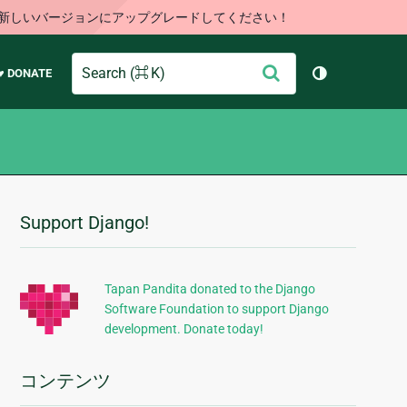
す。新しいバージョンにアップグレードしてください！
Search
送
♥ DONATE
テーマを切り
信
Support Django!
追
加
的
Tapan Pandita donated to the Django
Software Foundation to support Django
な
development. Donate today!
情
報
コンテンツ