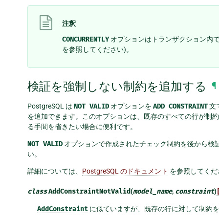
注釈
CONCURRENTLY
オプションはトランザクション内で
を参照してください)。
検証を強制しない制約を追加する
¶
PostgreSQL は
NOT
VALID
オプションを
ADD
CONSTRAINT
文
を追加できます。このオプションは、既存のすべての行が制約
る手間を省きたい場合に便利です。
NOT
VALID
オプションで作成されたチェック制約を後から検
い。
詳細については、
PostgreSQL のドキュメント
を参照してくだ
class
AddConstraintNotValid
(
model_name
,
constraint
)
AddConstraint
に似ていますが、既存の行に対して制約を