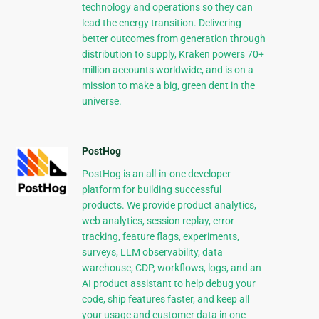
technology and operations so they can
lead the energy transition. Delivering
better outcomes from generation through
distribution to supply, Kraken powers 70+
million accounts worldwide, and is on a
mission to make a big, green dent in the
universe.
PostHog
PostHog is an all-in-one developer
platform for building successful
products. We provide product analytics,
web analytics, session replay, error
tracking, feature flags, experiments,
surveys, LLM observability, data
warehouse, CDP, workflows, logs, and an
AI product assistant to help debug your
code, ship features faster, and keep all
your usage and customer data in one