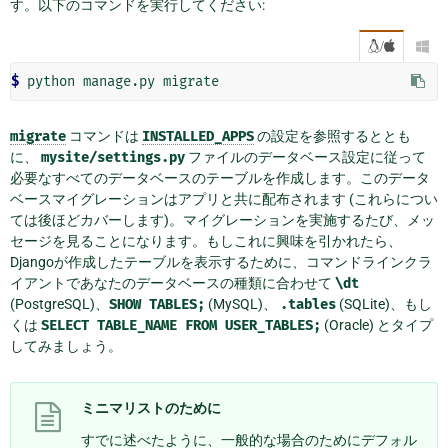
す。以下のコマンドを実行してください:
/

$ 
python
manage.py
migrate
コマンドは
INSTALLED_APPS
の設定を参照するととも
に、
mysite/settings.py
ファイルのデータベース設定に従って
必要なすべてのデータベースのテーブルを作成します。このデータ
ベースマイグレーションはアプリと共に配布されます (これらについ
ては後ほどカバーします)。マイグレーションを実施するたび、メッ
セージを見ることになります。もしこれに興味を引かれたら、
Djangoが作成したテーブルを表示するために、コマンドラインクラ
イアントであなたのデータベースの種類に合わせて
\dt
(PostgreSQL)、
SHOW
TABLES;
(MySQL)、
.tables
(SQLite)、もし
くは
SELECT
TABLE_NAME
FROM
USER_TABLES;
(Oracle) とタイプ
してみましょう。
ミニマリストのために
すでに述べたように、一般的な場合のためにデフォル