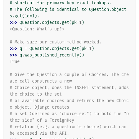
# shortcut for primary-key exact lookups.
# The following is identical to Question.object
s.get(id=1).
>>> 
Question
.
objects
.
get
(
pk
=
1
)
<Question: What's up?>
# Make sure our custom method worked.
>>> 
q
=
Question
.
objects
.
get
(
pk
=
1
)
>>> 
q
.
was_published_recently
()
True
# Give the Question a couple of Choices. The cre
ate call constructs a new
# Choice object, does the INSERT statement, adds 
the choice to the set
# of available choices and returns the new Choic
e object. Django creates
# a set (defined as "choice_set") to hold the "o
ther side" of a ForeignKey
# relation (e.g. a question's choice) which can 
be accessed via the API.