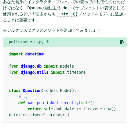
あなた自身のインタラクティブシェルでの表示での利便性のためだ
けではなく、Djangoの自動生成adminでオブジェクトの表現として
使用されるという理由からも
__str__()
メソッドをモデルに追加す
ることは重要です。
モデルクラスにクラスメソッドを追加してみましょう:
polls/models.py
¶
import
datetime
from
django.db
import
models
from
django.utils
import
timezone
class
Question
(
models
.
Model
):
# ...
def
was_published_recently
(
self
):
return
self
.
pub_date
>=
timezone
.
now
()
-
datetime
.
timedelta
(
days
=
1
)