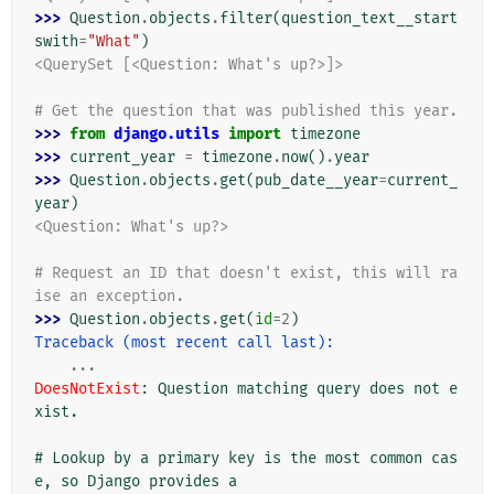
>>> 
Question
.
objects
.
filter
(
question_text__start
swith
=
"What"
)
<QuerySet [<Question: What's up?>]>
# Get the question that was published this year.
>>> 
from
django.utils
import
timezone
>>> 
current_year
=
timezone
.
now
()
.
year
>>> 
Question
.
objects
.
get
(
pub_date__year
=
current_
year
)
<Question: What's up?>
# Request an ID that doesn't exist, this will ra
ise an exception.
>>> 
Question
.
objects
.
get
(
id
=
2
)
Traceback (most recent call last):
...
DoesNotExist
: 
Question matching query does not e
xist.
# Lookup by a primary key is the most common cas
e, so Django provides a