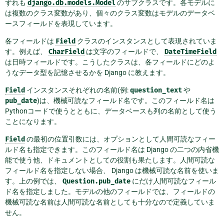
ずれも
django.db.models.Model
のサブクラスです。各モデルに
は複数のクラス変数があり、個々のクラス変数はモデルのデータベ
ースフィールドを表現しています。
各フィールドは
Field
クラスのインスタンスとして表現されていま
す。例えば、
CharField
は文字のフィールドで、
DateTimeField
は日時フィールドです。こうしたクラスは、各フィールドにどのよ
うなデータ型を記憶させるかを Django に教えます。
Field
インスタンスそれぞれの名前(例:
question_text
や
pub_date
)は、機械可読なフィールド名です。このフィールド名は
Pythonコードで使うとともに、データベースも列の名前として使う
ことになります。
Field
の最初の位置引数には、オプションとして人間可読なフィー
ルド名も指定できます。このフィールド名は Django の二つの内省機
能で使う他、ドキュメントとしての役割も果たします。人間可読な
フィールド名を指定しない場合、 Django は機械可読な名前を使いま
す。上の例では、
Question.pub_date
にだけ人間可読なフィール
ド名を指定しました。モデルの他のフィールドでは、フィールドの
機械可読な名前は人間可読な名前としても十分なので定義していま
せん。