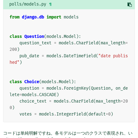
polls/models.py
¶
from
django.db
import
models
class
Question
(
models
.
Model
):
question_text
=
models
.
CharField
(
max_length
=
200
)
pub_date
=
models
.
DateTimeField
(
"date publis
hed"
)
class
Choice
(
models
.
Model
):
question
=
models
.
ForeignKey
(
Question
,
on_de
lete
=
models
.
CASCADE
)
choice_text
=
models
.
CharField
(
max_length
=
20
0
)
votes
=
models
.
IntegerField
(
default
=
0
)
コードは単純明解ですね。各モデルは一つのクラスで表現され、い