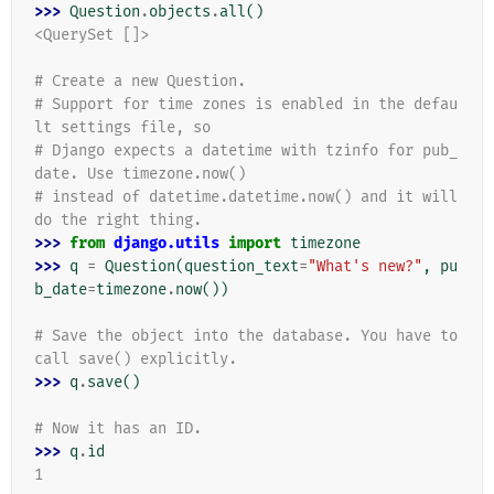
>>> 
Question
.
objects
.
all
()
<QuerySet []>
# Create a new Question.
# Support for time zones is enabled in the defau
lt settings file, so
# Django expects a datetime with tzinfo for pub_
date. Use timezone.now()
# instead of datetime.datetime.now() and it will 
do the right thing.
>>> 
from
django.utils
import
timezone
>>> 
q
=
Question
(
question_text
=
"What's new?"
,
pu
b_date
=
timezone
.
now
())
# Save the object into the database. You have to 
call save() explicitly.
>>> 
q
.
save
()
# Now it has an ID.
>>> 
q
.
id
1