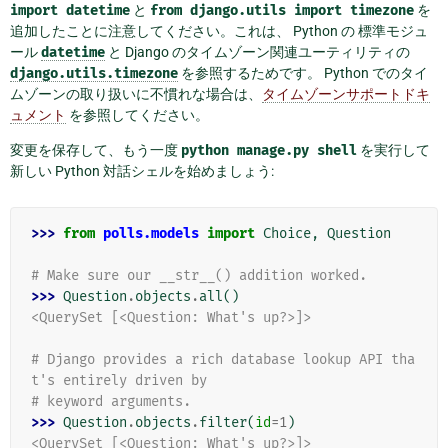
import
datetime
と
from
django.utils
import
timezone
を
追加したことに注意してください。これは、 Python の 標準モジュ
ール
datetime
と Django のタイムゾーン関連ユーティリティの
django.utils.timezone
を参照するためです。 Python でのタイ
ムゾーンの取り扱いに不慣れな場合は、
タイムゾーンサポートドキ
ュメント
を参照してください。
変更を保存して、もう一度
python
manage.py
shell
を実行して
新しい Python 対話シェルを始めましょう:
>>> 
from
polls.models
import
Choice
,
Question
# Make sure our __str__() addition worked.
>>> 
Question
.
objects
.
all
()
<QuerySet [<Question: What's up?>]>
# Django provides a rich database lookup API tha
t's entirely driven by
# keyword arguments.
>>> 
Question
.
objects
.
filter
(
id
=
1
)
<QuerySet [<Question: What's up?>]>