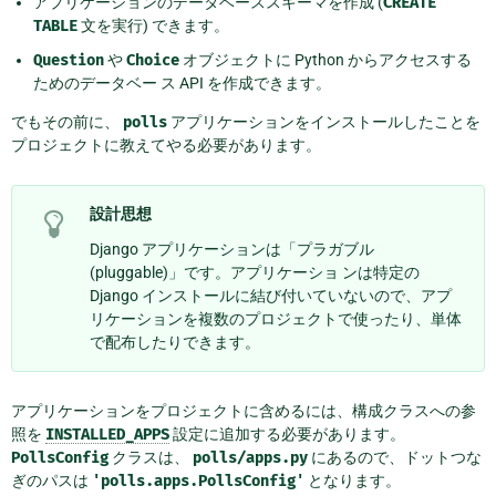
アプリケーションのデータベーススキーマを作成 (
CREATE
TABLE
文を実行) できます。
Question
や
Choice
オブジェクトに Python からアクセスする
ためのデータベー ス API を作成できます。
でもその前に、
polls
アプリケーションをインストールしたことを
プロジェクトに教えてやる必要があります。
設計思想
Django アプリケーションは「プラガブル
(pluggable)」です。アプリケーショ ンは特定の
Django インストールに結び付いていないので、アプ
リケーションを複数のプロジェクトで使ったり、単体
で配布したりできます。
アプリケーションをプロジェクトに含めるには、構成クラスへの参
照を
INSTALLED_APPS
設定に追加する必要があります。
PollsConfig
クラスは、
polls/apps.py
にあるので、ドットつな
ぎのパスは
'polls.apps.PollsConfig'
となります。