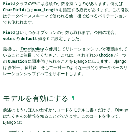
Field
クラスの中には必須の引数を持つものがあります。例えば
CharField
には
max_length
を指定する必要があります。この引数
はデータベーススキーマで使われる他、後で述べるバリデーション
でも使われます。
Field
はいくつかオプションの引数も取れます。今回の場合、
votes
の
default
値を 0 に設定しました。
最後に、
ForeignKey
を使用してリレーションシップが定義されて
いることに注目してください。これは、それぞれの
Choice
が一つ
の
Question
に関連付けられることを Django に伝えます。 Django
は 多対一、多対多、そして一対一のような一般的なデータベースリ
レーションシップすべてをサポートします。
モデルを有効にする
¶
前述のようなほんのわずかなコードをモデルに書くだけで、 Django
はたくさんの情報を知ることができます。このコードを使って、
Django は: