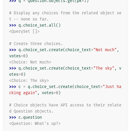
>>> 
q
=
Question
.
objects
.
get
(
pk
=
1
)
# Display any choices from the related object se
t -- none so far.
>>> 
q
.
choice_set
.
all
()
<QuerySet []>
# Create three choices.
>>> 
q
.
choice_set
.
create
(
choice_text
=
"Not much"
,
votes
=
0
)
<Choice: Not much>
>>> 
q
.
choice_set
.
create
(
choice_text
=
"The sky"
,
v
otes
=
0
)
<Choice: The sky>
>>> 
c
=
q
.
choice_set
.
create
(
choice_text
=
"Just ha
cking again"
,
votes
=
0
)
# Choice objects have API access to their relate
d Question objects.
>>> 
c
.
question
<Question: What's up?>