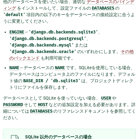
他のデータベースを使いたい場合、適切な
データベースのバインデ
ィング
をインストールして、設定ファイルの
DATABASES
の
'default'
項目内の以下のキーをデータベースの接続設定に合うよ
うに変更してください。
ENGINE
--
'django.db.backends.sqlite3'
、
'django.db.backends.postgresql'
、
'django.db.backends.mysql'
または
'django.db.backends.oracle'
のいずれかにします。
その他
のバックエンド
も利用可能です。
NAME
-- データベースの
NAME
です。SQLiteを使用している場合、
データベースはコンピュータ上のファイルになります。デフォル
ト値の
BASE_DIR
/
'db.sqlite3'
は、プロジェクトディレク
トリにファイルを保存します。
データベースとして SQLite を使っていない場合、
USER
や
PASSWORD
そして
HOST
などの追加設定を加える必要があります。詳
細については
DATABASES
のリファレンスドキュメントを参照してく
ださい。
SQLite 以外のデータベースの場合