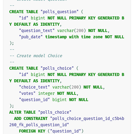
--
CREATE
TABLE
"polls_question"
(
"id"
bigint
NOT
NULL
PRIMARY
KEY
GENERATED
B
Y
DEFAULT
AS
IDENTITY
,
"question_text"
varchar
(
200
)
NOT
NULL
,
"pub_date"
timestamp
with
time
zone
NOT
NULL
);
--
-- Create model Choice
--
CREATE
TABLE
"polls_choice"
(
"id"
bigint
NOT
NULL
PRIMARY
KEY
GENERATED
B
Y
DEFAULT
AS
IDENTITY
,
"choice_text"
varchar
(
200
)
NOT
NULL
,
"votes"
integer
NOT
NULL
,
"question_id"
bigint
NOT
NULL
);
ALTER
TABLE
"polls_choice"
ADD
CONSTRAINT
"polls_choice_question_id_c5b4b
260_fk_polls_question_id"
FOREIGN
KEY
(
"question_id"
)