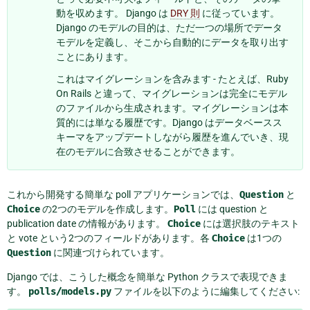
動を収めます。 Django は
DRY 則
に従っています。
Django のモデルの目的は、ただ一つの場所でデータ
モデルを定義し、そこから自動的にデータを取り出す
ことにあります。
これはマイグレーションを含みます - たとえば、Ruby
On Rails と違って、マイグレーションは完全にモデル
のファイルから生成されます。マイグレーションは本
質的には単なる履歴です。Django はデータベースス
キーマをアップデートしながら履歴を進んでいき、現
在のモデルに合致させることができます。
これから開発する簡単な poll アプリケーションでは、
Question
と
Choice
の2つのモデルを作成します。
Poll
には question と
publication date の情報があります。
Choice
には選択肢のテキスト
と vote という2つのフィールドがあります。各
Choice
は1つの
Question
に関連づけられています。
Django では、こうした概念を簡単な Python クラスで表現できま
す。
polls/models.py
ファイルを以下のように編集してください: