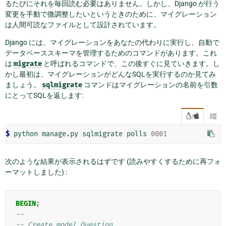
るたびにそれを毎回読む必要はありません。しかし、Django が行う
変更を手動で微調整したいというときのために、マイグレーション
は人間可読なファイルとして設計されています。
Django には、マイグレーションをあなたの代わりに実行し、自動で
データベーススキーマを管理するためのコマンドがあります。これ
は
migrate
と呼ばれるコマンドで、この後すぐに見ていきます。し
かし最初は、マイグレーションがどんなSQLを実行するのか見てみ
ましょう。
sqlmigrate
コマンドはマイグレーションの名前を引数
にとってSQLを返します:
/

$ 
python
manage.py
sqlmigrate
polls
0001
次のような結果が表示されるはずです (読みやすくするために再フォ
ーマットしました) :
BEGIN
;
--
-- Create model Question