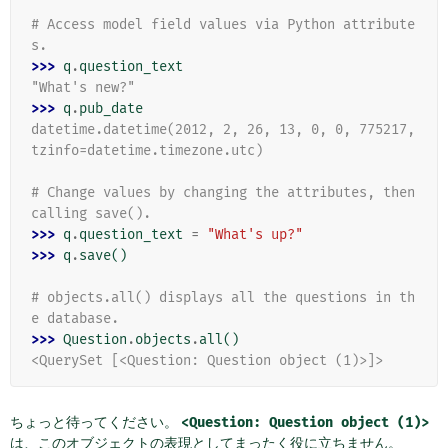
# Access model field values via Python attribute
s.
>>> 
q
.
question_text
"What's new?"
>>> 
q
.
pub_date
datetime.datetime(2012, 2, 26, 13, 0, 0, 775217, 
tzinfo=datetime.timezone.utc)
# Change values by changing the attributes, then 
calling save().
>>> 
q
.
question_text
=
"What's up?"
>>> 
q
.
save
()
# objects.all() displays all the questions in th
e database.
>>> 
Question
.
objects
.
all
()
<QuerySet [<Question: Question object (1)>]>
ちょっと待ってください。
<Question:
Question
object
(1)>
は、このオブジェクトの表現としてまったく役に立ちません。