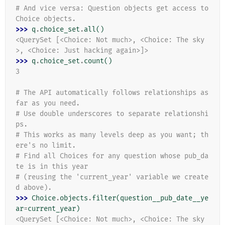
# And vice versa: Question objects get access to 
Choice objects.
>>> 
q
.
choice_set
.
all
()
<QuerySet [<Choice: Not much>, <Choice: The sky
>, <Choice: Just hacking again>]>
>>> 
q
.
choice_set
.
count
()
3
# The API automatically follows relationships as 
far as you need.
# Use double underscores to separate relationshi
ps.
# This works as many levels deep as you want; th
ere's no limit.
# Find all Choices for any question whose pub_da
te is in this year
# (reusing the 'current_year' variable we create
d above).
>>> 
Choice
.
objects
.
filter
(
question__pub_date__ye
ar
=
current_year
)
<QuerySet [<Choice: Not much>, <Choice: The sky