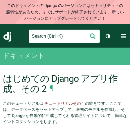
このドキュメントの Django のバージョンにはセキュリティ上の
脆弱性があるため、すでにサポートが終了されています。新しい
バージョンにアップグレードしてください！
Search
M
送
Django
テーマを切
信
ドキュメント
はじめての Django アプリ作
成、その 2
¶
このチュートリアルは
チュートリアルその 1
の続きです。ここで
は、データベースをセットアップして、最初のモデルを作成し、そ
して Django が自動的に生成してくれる管理サイトについて、簡単な
イントロダクションをします。