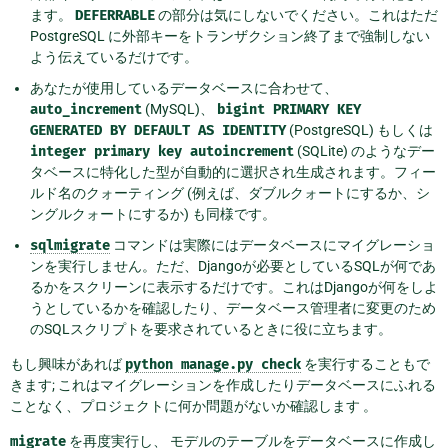
ます。
DEFERRABLE
の部分は気にしないでください。これはただ
PostgreSQL に外部キーをトランザクション終了まで強制しない
よう伝えているだけです。
あなたが使用しているデータベースに合わせて、
auto_increment
(MySQL)、
bigint
PRIMARY
KEY
GENERATED
BY
DEFAULT
AS
IDENTITY
(PostgreSQL) もしくは
integer
primary
key
autoincrement
(SQLite) のようなデー
タベースに特化した型が自動的に選択され生成されます。フィー
ルド名のクォーティング (例えば、ダブルクォートにするか、シ
ングルクォートにするか) も同様です。
sqlmigrate
コマンドは実際にはデータベースにマイグレーショ
ンを実行しません。ただ、Djangoが必要としているSQLが何であ
るかをスクリーンに表示するだけです。これはDjangoが何をしよ
うとしているかを確認したり、データベース管理者に変更のため
のSQLスクリプトを要求されているときに役に立ちます。
もし興味があれば
python
manage.py
check
を実行することもで
きます; これはマイグレーションを作成したりデータベースにふれる
ことなく、プロジェクトに何か問題がないか確認します 。
migrate
を再度実行し、 モデルのテーブルをデータベースに作成し