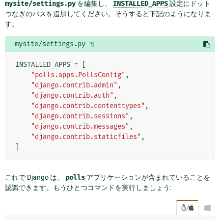
mysite/settings.py
を編集し、
INSTALLED_APPS
設定にドット
つなぎのパスを追加してください。そうすると下記のようになりま
す。
mysite/settings.py
¶
INSTALLED_APPS
=
[
"polls.apps.PollsConfig"
,
"django.contrib.admin"
,
"django.contrib.auth"
,
"django.contrib.contenttypes"
,
"django.contrib.sessions"
,
"django.contrib.messages"
,
"django.contrib.staticfiles"
,
]
これで Django は、
polls
アプリケーションが含まれていることを
認識できます。もうひとつコマンドを実行しましょう:
/
