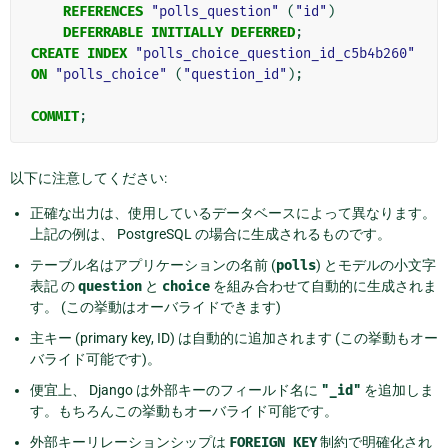
REFERENCES
"polls_question"
(
"id"
)
DEFERRABLE
INITIALLY
DEFERRED
;
CREATE
INDEX
"polls_choice_question_id_c5b4b260"
ON
"polls_choice"
(
"question_id"
);
COMMIT
;
以下に注意してください:
正確な出力は、使用しているデータベースによって異なります。
上記の例は、 PostgreSQL の場合に生成されるものです。
テーブル名はアプリケーションの名前 (
polls
) とモデルの小文字
表記 の
question
と
choice
を組み合わせて自動的に生成されま
す。 (この挙動はオーバライドできます)
主キー (primary key, ID) は自動的に追加されます (この挙動もオー
バライド可能です)。
便宜上、 Django は外部キーのフィールド名に
"_id"
を追加しま
す。もちろんこの挙動もオーバライド可能です。
外部キーリレーションシップは
FOREIGN
KEY
制約で明確化され