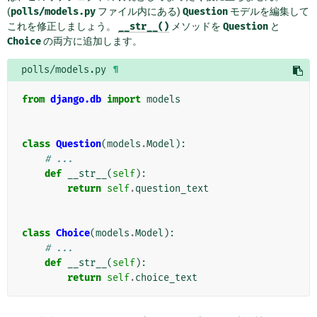
(
polls/models.py
ファイル内にある)
Question
モデルを編集して
これを修正しましょう。
__str__()
メソッドを
Question
と
Choice
の両方に追加します。
polls/models.py
¶
from
django.db
import
models
class
Question
(
models
.
Model
):
# ...
def
__str__
(
self
):
return
self
.
question_text
class
Choice
(
models
.
Model
):
# ...
def
__str__
(
self
):
return
self
.
choice_text