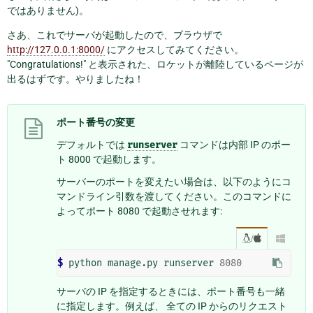
ではありません)。
さあ、これでサーバが起動したので、ブラウザで
http://127.0.0.1:8000/
にアクセスしてみてください。
"Congratulations!" と表示された、ロケットが離陸しているページが
出るはずです。やりましたね！
ポート番号の変更
デフォルトでは
runserver
コマンドは内部 IP のポー
ト 8000 で起動します。
サーバーのポートを変えたい場合は、以下のようにコ
マンドライン引数を渡してください。このコマンドに
よってポート 8080 で起動させれます:
/

$ 
python manage.py runserver 
8080
サーバの IP を指定するときには、ポート番号も一緒
に指定します。例えば、 全ての IP からのリクエスト