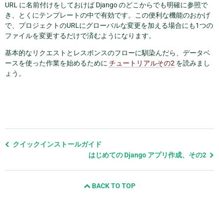
URL に名前付けをしておけば Django のどこからでも明確に参照で
き、とくにテンプレートの中で有効です。この便利な機能のおかげ
で、プロジェクトのURLにグローバルな変更を加える場合にも1つの
ファイルを変更するだけで済むようになります。
基本的なリクエストとレスポンスのフローに馴染んだら、データベ
ースを使った作業を始めるために
チュートリアルその2
を読みまし
ょう。
前
クイックインストールガイド
の
はじめての Django アプリ作成、その2
ペ
ー
BACK TO TOP
ジ
と
次
の