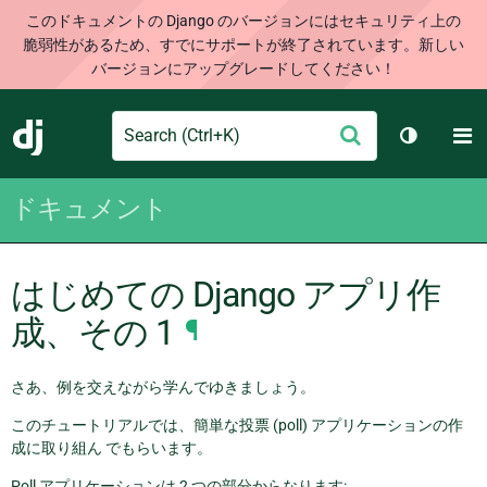
このドキュメントの Django のバージョンにはセキュリティ上の
脆弱性があるため、すでにサポートが終了されています。新しい
バージョンにアップグレードしてください！
Search
M
送
Django
テーマを切
信
ドキュメント
はじめての Django アプリ作
成、その 1
¶
さあ、例を交えながら学んでゆきましょう。
このチュートリアルでは、簡単な投票 (poll) アプリケーションの作
成に取り組ん でもらいます。
Poll アプリケーションは 2 つの部分からなります: