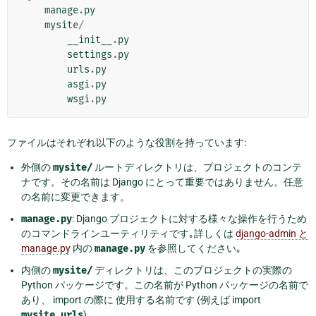
manage
.
py
mysite
/
__init__
.
py
settings
.
py
urls
.
py
asgi
.
py
wsgi
.
py
ファイルはそれぞれ以下のような役割を持っています:
外側の
mysite/
ルートディレクトリは、プロジェクトのコンテ
ナです。その名前は Django にとって重要ではありません。任意
の名前に変更できます。
manage.py
: Django プロジェクトに対する様々な操作を行うため
のコマンドラインユーティリティです｡詳しくは
django-admin と
manage.py
内の
manage.py
を参照してください｡
内側の
mysite/
ディレクトリは、このプロジェクトの実際の
Python パッケージです。この名前が Python パッケージの名前で
あり、 import の際に 使用する名前です (例えば import
mysite.urls
) 。