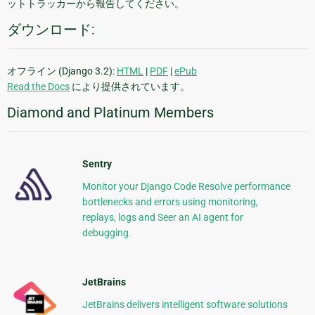
ットトラッカーから報告してください。
ダウンロード:
オフライン (Django 3.2):
HTML
|
PDF
|
ePub
Read the Docs
により提供されています。
Diamond and Platinum Members
Sentry
Monitor your Django Code Resolve performance
bottlenecks and errors using monitoring,
replays, logs and Seer an AI agent for
debugging.
JetBrains
JetBrains delivers intelligent software solutions