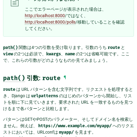
ここでエラーページが表示された場合は、
http://localhost:8000
/ではなく、
http://localhost:8000/polls
/移動していることを確認
してください。
path()
関数は4つの引数を受け取ります。引数のうち
route
と
view
の2つは必須で、
kwargs
、
name
の2つは省略可能です。ここ
で、これらの引数がどのようなものか見てみましょう。
path()
引数:
route
¶
route
は URL パターンを含む文字列です。リクエストを処理すると
き、Django は
urlpatterns
のはじめのパターンから開始し、リス
トを順に下に見ていきます。要求された URL を一致するものを見つ
けるまで各パターンと比較します。
パターンはGETやPOSTのパラメーター、そしてドメイン名を検索し
ません。例えば、
https://www.example.com/myapp/
へのリクエ
ストにおいては、URLconfは
myapp/
を見ます。