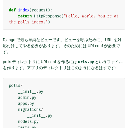
def
index
(
request
):
return
HttpResponse
(
"Hello, world. You're at 
the polls index."
)
Django で最も単純なビューです。ビューを呼ぶために、 URL を対
応付けしてやる必要があります。そのためには URLconf が必要で
す。
polls ディレクトリに URLconf を作るには
urls.py
というファイル
を作ります。アプリのディレクトリはこのようになるはずです:
polls
/
__init__
.
py
admin
.
py
apps
.
py
migrations
/
__init__
.
py
models
.
py
tests
.
py