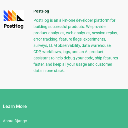
PostHog
PostHog is an all-in-one developer platform for
building successful products. We provide
product analytics, web analytics, session replay,
error tracking, feature flags, experiments,
surveys, LLM observability, data warehouse,
CDP, workflows, logs, and an AI product
assistant to help debug your code, ship features
faster, and keep all your usage and customer
data in one stack.
Django
Links
Learn More
About Django