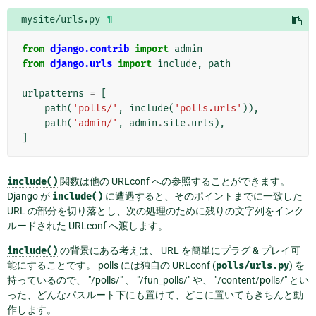
mysite/urls.py
¶
from
django.contrib
import
admin
from
django.urls
import
include
,
path
urlpatterns
=
[
path
(
'polls/'
,
include
(
'polls.urls'
)),
path
(
'admin/'
,
admin
.
site
.
urls
),
]
include()
関数は他の URLconf への参照することができます。
Django が
include()
に遭遇すると、そのポイントまでに一致した
URL の部分を切り落とし、次の処理のために残りの文字列をインク
ルードされた URLconf へ渡します。
include()
の背景にある考えは、 URL を簡単にプラグ & プレイ可
能にすることです。 polls には独自の URLconf (
polls/urls.py
) を
持っているので、 "/polls/" 、 "/fun_polls/" や、 "/content/polls/" とい
った、どんなパスルート下にも置けて、どこに置いてもきちんと動
作します。