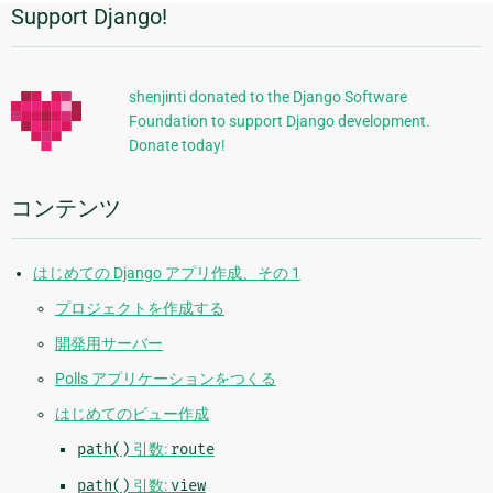
Support Django!
追
ペ
ー
加
ジ
的
shenjinti donated to the Django Software
Foundation to support Django development.
な
Donate today!
情
報
コンテンツ
はじめての Django アプリ作成、その 1
プロジェクトを作成する
開発用サーバー
Polls アプリケーションをつくる
はじめてのビュー作成
path()
引数:
route
path()
引数:
view