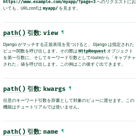
https://www.example.com/myapp/?page=3
へのリクエストにお
いても、URLconfは
myapp/
を見ます。
path()
引数:
view
¶
Django がマッチする正規表現を見つけると、 Django は指定された
ビュー関数を呼び出します。その際は
HttpRequest
オブジェクト
を第一引数に、そしてキーワード引数としてrouteから「キャプチャ
された」値を呼び出します。この例はこの後すぐ出てきます。
path()
引数:
kwargs
¶
任意のキーワード引数を辞書として対象のビューに渡せます。この
機能はチュートリアルでは使いません。
path()
引数:
name
¶