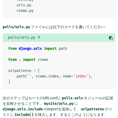
urls
.
py
views
.
py
polls/urls.py
ファイルには以下のコードを書いてください:
polls/urls.py
¶
from
django.urls
import
path
from
.
import
views
urlpatterns
=
[
path
(
''
,
views
.
index
,
name
=
'index'
),
]
次のステップはルートのURLconfに
polls.urls
モジュールの記述
を反映させることです。
mysite/urls.py
に
django.urls.include
のimportを追加して、
urlpatterns
のリ
ストに
include()
を挿入します。するとこのようになります: