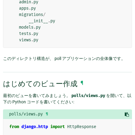
admin
.
py
apps
.
py
migrations
/
__init__
.
py
models
.
py
tests
.
py
views
.
py
このディレクトリ構造が、 poll アプリケーションの全体像です。
はじめてのビュー作成
¶
最初のビューを書いてみましょう。
polls/views.py
を開いて、以
下の Python コードを書いてください:
polls/views.py
¶
from
django.http
import
HttpResponse