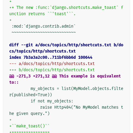
+
+* The new :func:`django.shortcuts.make_toast` f
unction returns ``'toast'``.
+
 :mod:`django.contrib.admin`

 ~~~~~~~~~~~~~~~~~~~~~~~~~~~

diff --git a/docs/topics/http/shortcuts.txt b/do
cs/topics/http/shortcuts.txt
index 7b3a3a2c00..711bf6bb6d 100644
--- a/docs/topics/http/shortcuts.txt
+++ b/docs/topics/http/shortcuts.txt
@@ -271,3 +271,12 @@ This example is equivalent 
to::
         my_objects = list(MyModel.objects.filte
r(published=True))

         if not my_objects:

             raise Http404("No MyModel matches t
+
+``make_toast()``
+================