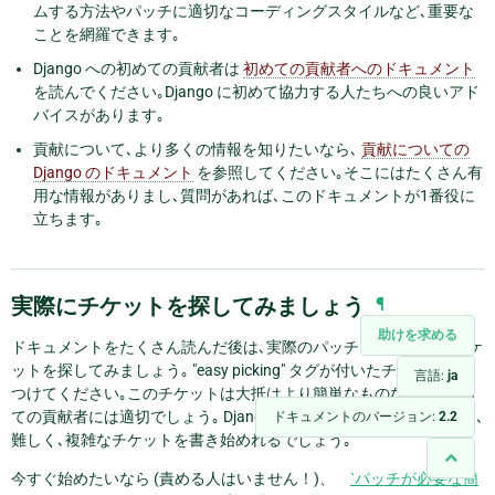
ムする方法やパッチに適切なコーディングスタイルなど､重要な
ことを網羅できます｡
Django への初めての貢献者は
初めての貢献者へのドキュメント
を読んでください｡Django に初めて協力する人たちへの良いアド
バイスがあります｡
貢献について､より多くの情報を知りたいなら､
貢献についての
Django のドキュメント
を参照してください｡そこにはたくさん有
用な情報がありまし､質問があれば､このドキュメントが1番役に
立ちます｡
実際にチケットを探してみましょう
¶
助けを求める
ドキュメントをたくさん読んだ後は､実際のパッチを書けるのでチケ
ットを探してみましょう｡ "easy picking" タグが付いたチケットを見
言語:
ja
つけてください｡このチケットは大抵はより簡単なものなので､初め
ての貢献者には適切でしょう｡ Django への貢献に慣れてきたあとは､
ドキュメントのバージョン:
2.2
難しく､複雑なチケットを書き始めれるでしょう｡
今すぐ始めたいなら (責める人はいません！)、
`パッチが必要な簡