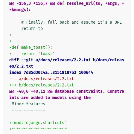
@@ -156,3 +156,7 @@ def resolve_url(to, *args, *
*kwargs):
     # Finally, fall back and assume it's a URL

+
+
+def make_toast():
+    return 'toast'
diff --git a/docs/releases/2.2.txt b/docs/releas
es/2.2.txt
index 7d85d30c4a..81518187b3 100644
--- a/docs/releases/2.2.txt
+++ b/docs/releases/2.2.txt
@@ -40,6 +40,11 @@ database constraints. Constra
ints are added to models using the
 Minor features

 --------------

+:mod:`django.shortcuts`
+~~~~~~~~~~~~~~~~~~~~~~~