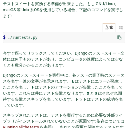
テストスイートを実効する準備が出来ました。もし GNU/Linux,
macOS 等 Unix 系OSを使用している場合、下記のコマンドを実行し
ます:
/

$
今すぐ座ってリラックスしてください。Django のテストスイート全
体には何千ものテストがあり、コンピュータの速度によっては少な
くとも数分かかることがあります。
Django のテストスイートを実行中に、各テストの完了時のステータ
スを表す一連の文字が表示されます。
E
はテストにエラーが発生し
たことを表し、
F
はテストのアサーションが失敗したことを表して
います。これらは共にテスト失敗となります。
x
と
s
はそれぞれ期
待する失敗とスキップを表しています。ドットはテストの成功を表
しています。
スキップされたテストは、テストを実行するために必要な外部ライ
ブラリがインストールされていないことが原因です; 依存については
Running all the tests
を参照し、あなたの変更に関連するテストにす