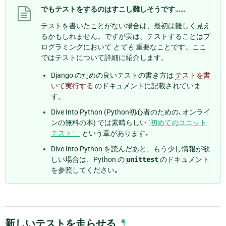
でもテストをするのはすこし難しそうです……
テストを書いたことがない場合は、最初は難しく見え
るかもしれません。ですが実は、テストすることはプ
ログラミングにおいて
とても
重要なことです。ここ
ではテストについて詳細に紹介します。
Django のための良いテストの書き方は
テストを書
いて実行する
のドキュメントに記載されていま
す。
Dive Into Python (Python初心者のための､オンライ
ンの無料の本) では素晴らしい
`初めてのユニット
テスト`__
という章があります｡
Dive Into Python を読んだあと、もう少し情報が欲
しい場合は、Python の
unittest
のドキュメント
を参照してください｡
新しいテストを走らせる
¶