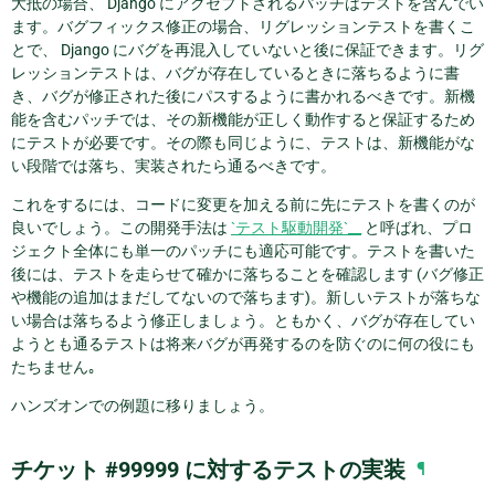
大抵の場合、 Django にアクセプトされるパッチはテストを含んでい
ます。バグフィックス修正の場合、リグレッションテストを書くこ
とで、 Django にバグを再混入していないと後に保証できます。リグ
レッションテストは、バグが存在しているときに落ちるように書
き、バグが修正された後にパスするように書かれるべきです。新機
能を含むパッチでは、その新機能が正しく動作すると保証するため
にテストが必要です。その際も同じように、テストは、新機能がな
い段階では落ち、実装されたら通るべきです。
これをするには、コードに変更を加える前に先にテストを書くのが
良いでしょう。この開発手法は
`テスト駆動開発`__
と呼ばれ、プロ
ジェクト全体にも単一のパッチにも適応可能です。テストを書いた
後には、テストを走らせて確かに落ちることを確認します (バグ修正
や機能の追加はまだしてないので落ちます)。新しいテストが落ちな
い場合は落ちるよう修正しましょう。ともかく、バグが存在してい
ようとも通るテストは将来バグが再発するのを防ぐのに何の役にも
たちません｡
ハンズオンでの例題に移りましょう。
チケット #99999 に対するテストの実装
¶