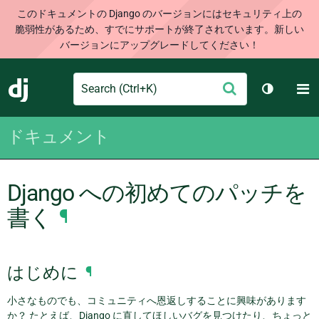
このドキュメントの Django のバージョンにはセキュリティ上の
脆弱性があるため、すでにサポートが終了されています。新しい
バージョンにアップグレードしてください！
Search
M
送
Django
テーマを切
信
ドキュメント
Django への初めてのパッチを
書く
¶
はじめに
¶
小さなものでも、コミュニティへ恩返しすることに興味があります
か？ たとえば、Django に直してほしいバグを見つけたり、ちょっと