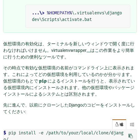
...\>
%HOMEPATH%
\.virtualenvs\django
仮想環境の有効化は、ターミナルを新しいウィンドウで開く度に行
わなければいけません。virtualenvwrapper__はこの作業をより簡単
に行うための便利なツールです。
その時点で有効な仮想環境の名前がコマンドライン上に表示されま
す。これによってどの仮想環境を利用しているのかが分かります。
仮想環境のもとで
pip
によるインストールを行うと、表示されてい
る仮想環境内にインストールされます。他の仮想環境やパッケージ
インストールによるシステムとは区別されます。
先に進んで、以前にクローンしたDjangoのコピーをインストールし
てください:
/

$
 pip install -e /path/to/your/local/clone/djang