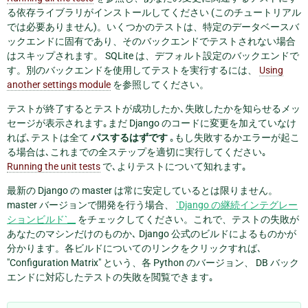
る依存ライブラリがインストールしてください (このチュートリアル
では必要ありません)。いくつかのテストは、特定のデータベースバ
ックエンドに固有であり、そのバックエンドでテストされない場合
はスキップされます。 SQLite は、デフォルト設定のバックエンドで
す。別のバックエンドを使用してテストを実行するには、
Using
another settings module
を参照してください。
テストが終了するとテストが成功したか､失敗したかを知らせるメッ
セージが表示されます｡まだ Django のコードに変更を加えていなけ
れば､テストは全て
パスするはずです
｡もし失敗するかエラーが起こ
る場合は､これまでの全ステップを適切に実行してください｡
Running the unit tests
で､よりテストについて知れます｡
最新の Django の master は常に安定しているとは限りません。
master バージョンで開発を行う場合、
`Django の継続インテグレー
ションビルド`__
をチェックしてください。これで、テストの失敗が
あなたのマシンだけのものか､ Django 公式のビルドによるものかが
分かります。各ビルドについてのリンクをクリックすれば､
"Configuration Matrix" という、各 Python のバージョン、 DB バック
エンドに対応したテストの失敗を閲覧できます｡