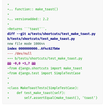
+
+.. function:: make_toast()
+
+.. versionadded:: 2.2
+
+Returns ``'toast'``.
diff --git a/tests/shortcuts/test_make_toast.py 
b/tests/shortcuts/test_make_toast.py
index 0000000000..6f4c627b6e
--- /dev/null
+++ b/tests/shortcuts/test_make_toast.py
@@ -0,0 +1,7 @@
+from django.shortcuts import make_toast
+from django.test import SimpleTestCase
+
+
+class MakeToastTests(SimpleTestCase):
+    def test_make_toast(self):
+        self.assertEqual(make_toast(), 'toast')