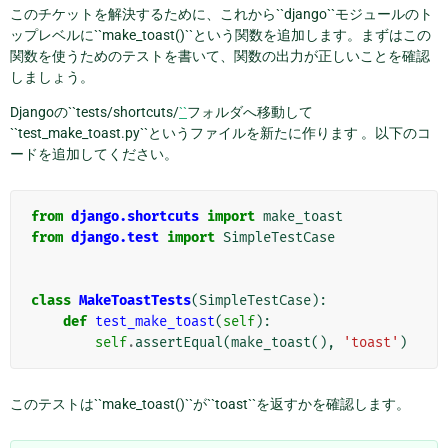
このチケットを解決するために、これから``django``モジュールのト
ップレベルに``make_toast()``という関数を追加します。まずはこの
関数を使うためのテストを書いて、関数の出力が正しいことを確認
しましょう。
Djangoの``tests/shortcuts/
``
フォルダへ移動して
``test_make_toast.py``というファイルを新たに作ります 。以下のコ
ードを追加してください。
from
django.shortcuts
import
make_toast
from
django.test
import
SimpleTestCase
class
MakeToastTests
(
SimpleTestCase
):
def
test_make_toast
(
self
):
self
.
assertEqual
(
make_toast
(),
'toast'
)
このテストは``make_toast()``が``toast``を返すかを確認します。