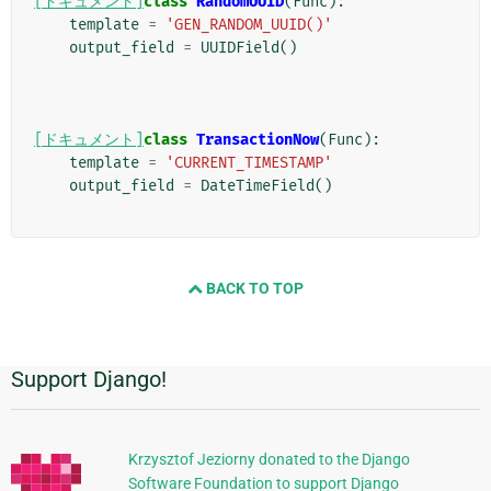
[ドキュメント]
class
RandomUUID
(
Func
):
template
=
'GEN_RANDOM_UUID()'
output_field
=
UUIDField
()
[ドキュメント]
class
TransactionNow
(
Func
):
template
=
'CURRENT_TIMESTAMP'
output_field
=
DateTimeField
()
BACK TO TOP
Support Django!
追
加
的
Krzysztof Jeziorny donated to the Django
Software Foundation to support Django
な