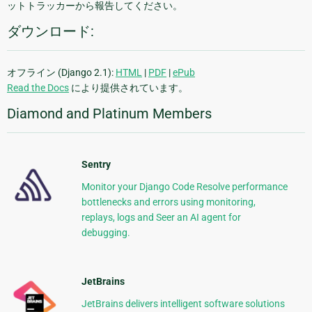
ットトラッカーから報告してください。
ダウンロード:
オフライン (Django 2.1):
HTML
|
PDF
|
ePub
Read the Docs
により提供されています。
Diamond and Platinum Members
Sentry
Monitor your Django Code Resolve performance
bottlenecks and errors using monitoring,
replays, logs and Seer an AI agent for
debugging.
JetBrains
JetBrains delivers intelligent software solutions