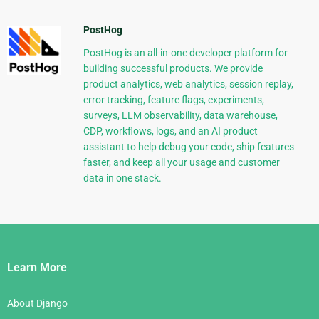
PostHog
PostHog is an all-in-one developer platform for
building successful products. We provide
product analytics, web analytics, session replay,
error tracking, feature flags, experiments,
surveys, LLM observability, data warehouse,
CDP, workflows, logs, and an AI product
assistant to help debug your code, ship features
faster, and keep all your usage and customer
data in one stack.
Django
Links
Learn More
About Django