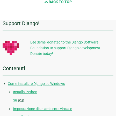
BACK TO TOP
page
Support Django!
Informazioni
aggiuntive
Lee Semel donated to the Django Software
Foundation to support Django development.
Donate today!
Contenuti
Come installare Django su Windows
Installa Python
Su
pip
Impostazione di un ambiente virtuale