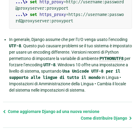
...\>
set
http_proxy
=
http://username:password
...\>
set
https_proxy
=
https://username:passwo
In generale, Django assume che per l’I/O venga usato l’encoding
UTF-8
. Questo può causare problemi se il tuo sistema è impostato
per usare un encoding differente. Versioni recenti di Python
permettono di impostare la variabile di ambiente
PYTHONUTF8
per
forzare l’encoding
UTF-8
. Windows 10 offre una impostazione a
livello di sistema, spuntando
Usa
Unicode
UTF-8
per
il
supporto
alle
lingue
di
tutto
il
mondo
in
Lingua ‣
Impostazioni di Amministrazione della Lingua ‣ Cambia il locale
del sistema
nelle impostazioni di sistema.
Previous
Come aggiornare Django ad una nuova versione
page
Come distribuire Django
and
next