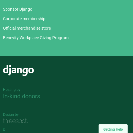
Sponsor Django
Corporate membership
Official merchandise store
Benevity Workplace Giving Program
Django
Hosting by
In-kind donors
Design by
Getting Help
&