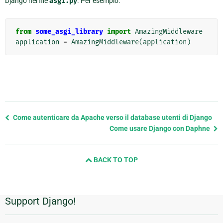
Django nel file
asgi.py
. Per esempio:
from
some_asgi_library
import
AmazingMiddleware
application
=
AmazingMiddleware
(
application
)
Previous
Come autenticare da Apache verso il database utenti di Django
page
Come usare Django con Daphne
and
next
BACK TO TOP
page
Support Django!
Informazioni
aggiuntive