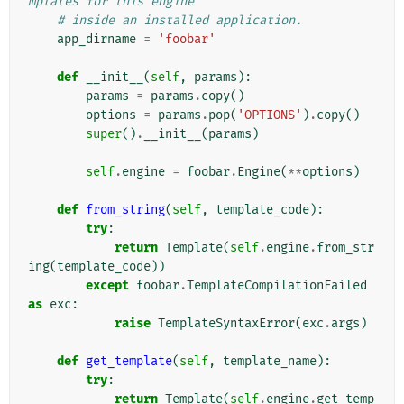
mplates for this engine
# inside an installed application.
app_dirname
=
'foobar'
def
__init__
(
self
,
params
):
params
=
params
.
copy
()
options
=
params
.
pop
(
'OPTIONS'
)
.
copy
()
super
()
.
__init__
(
params
)
self
.
engine
=
foobar
.
Engine
(
**
options
)
def
from_string
(
self
,
template_code
):
try
:
return
Template
(
self
.
engine
.
from_str
ing
(
template_code
))
except
foobar
.
TemplateCompilationFailed
as
exc
:
raise
TemplateSyntaxError
(
exc
.
args
)
def
get_template
(
self
,
template_name
):
try
:
return
Template
(
self
.
engine
.
get_temp