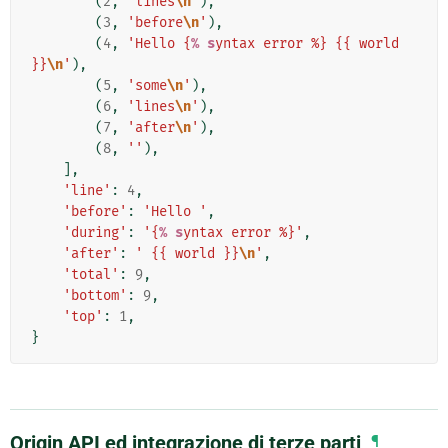
(
2
,
'lines
\n
'
),
(
3
,
'before
\n
'
),
(
4
,
'Hello {
% s
yntax error %} {{ world 
}}
\n
'
),
(
5
,
'some
\n
'
),
(
6
,
'lines
\n
'
),
(
7
,
'after
\n
'
),
(
8
,
''
),
],
'line'
:
4
,
'before'
:
'Hello '
,
'during'
:
'{
% s
yntax error %}'
,
'after'
:
' {{ world }}
\n
'
,
'total'
:
9
,
'bottom'
:
9
,
'top'
:
1
,
}
Origin API ed integrazione di terze parti
¶