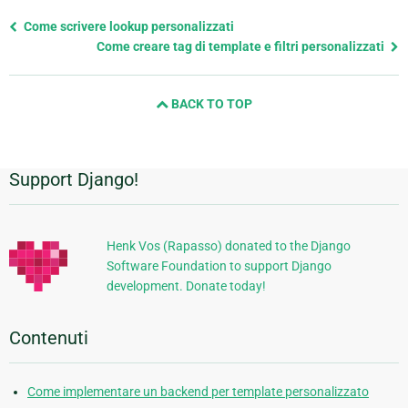
Previous
Come scrivere lookup personalizzati
page
Come creare tag di template e filtri personalizzati
and
next
BACK TO TOP
page
Support Django!
Informazioni
aggiuntive
Henk Vos (Rapasso) donated to the Django
Software Foundation to support Django
development. Donate today!
Contenuti
Come implementare un backend per template personalizzato