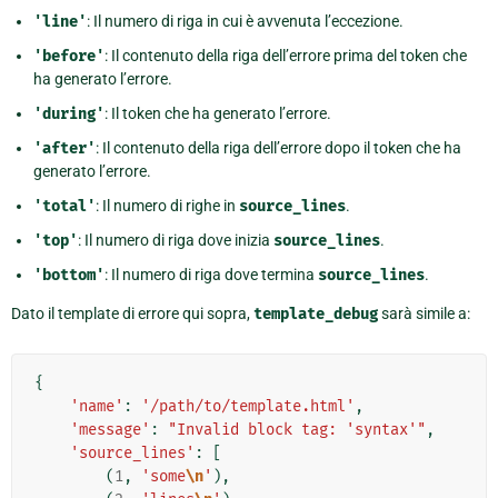
'line'
: Il numero di riga in cui è avvenuta l’eccezione.
'before'
: Il contenuto della riga dell’errore prima del token che
ha generato l’errore.
'during'
: Il token che ha generato l’errore.
'after'
: Il contenuto della riga dell’errore dopo il token che ha
generato l’errore.
'total'
: Il numero di righe in
source_lines
.
'top'
: Il numero di riga dove inizia
source_lines
.
'bottom'
: Il numero di riga dove termina
source_lines
.
Dato il template di errore qui sopra,
template_debug
sarà simile a:
{
'name'
:
'/path/to/template.html'
,
'message'
:
"Invalid block tag: 'syntax'"
,
'source_lines'
:
[
(
1
,
'some
\n
'
),