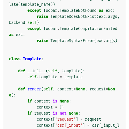
late
(
template_name
))
except
foobar
.
TemplateNotFound
as
exc
:
raise
TemplateDoesNotExist
(
exc
.
args
,
backend
=
self
)
except
foobar
.
TemplateCompilationFailed
as
exc
:
raise
TemplateSyntaxError
(
exc
.
args
)
class
Template
:
def
__init__
(
self
,
template
):
self
.
template
=
template
def
render
(
self
,
context
=
None
,
request
=
Non
e
):
if
context
is
None
:
context
=
{}
if
request
is
not
None
:
context
[
'request'
]
=
request
context
[
'csrf_input'
]
=
csrf_input_l