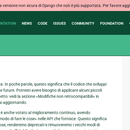
ersione non sicura di Django che non è più supportata. Per favore aggi
NTATION
NEWS
CODE
ISSUES
COMMUNITY
FOUNDATION
ra. In poche parole, questo significa che il codice che sviluppi
 future. Potresti avere bisogno di applicare alcuni piccoli
tto: vedi la sezione «Modifiche non retrocompatibili» in
stai aggiornando.
go è anche votato al miglioramento continuo, avendo
modo di fare le cose» nelle API che fornisce. Questo significa
ose, renderemo deprecati e rimuoveremo i vecchi modi di