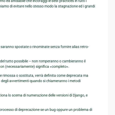
o ed affidabile che incoraggi le best practices in tutti i
chiamo di evitare nello stesso modo la stagnazione ed i grandi
saranno spostate o rinominate senza fornire alias retro-
 del tutto possibile – non romperanno o cambieranno il
e» non (necessariamente) significa «completo».
re rimossa o sostituta, verrà definita come deprecata ma
nno degli avvertimenti quando si chiameranno i metodi
iona lo scema di numerazione delle versioni di Django, e
 processo di deprecazione se un bug oppure un problema di