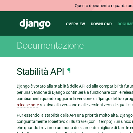
Questo documento riguarda una v
Main
Django
OVERVIEW
DOWNLOAD
DOCUME
navigation
Documentazione
Stabilità API
¶
Django è votato alla stabilità delle API ed alla compatibilità futu
per una versione di Django continuerà a funzionare con le release
cambiamenti quando aggiorni la versione di Django del tuo proge
release note
relativa alla versione o alle versioni verso le quali 
Pur essendo la stabilità delle API una priorità molto alta, Djan
congiuntamente l’obiettivo di illustrare (con il tempo) «un unico 
che quando troviamo un modo decisamente migliore di fare le c