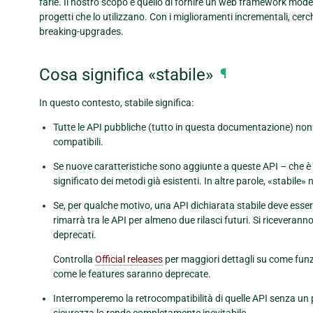
farle. Il nostro scopo è quello di fornire un web framework modern
progetti che lo utilizzano. Con i miglioramenti incrementali, cer
breaking-upgrades.
Cosa significa «stabile»
¶
In questo contesto, stabile significa:
Tutte le API pubbliche (tutto in questa documentazione) non 
compatibili.
Se nuove caratteristiche sono aggiunte a queste API – che è
significato dei metodi già esistenti. In altre parole, «stabil
Se, per qualche motivo, una API dichiarata stabile deve esse
rimarrà tra le API per almeno due rilasci futuri. Si ricevera
deprecati.
Controlla
Official releases
per maggiori dettagli su come funz
come le features saranno deprecate.
Interromperemo la retrocompatibilità di quelle API senza un
sicurezza lo rende completamente inevitabile.