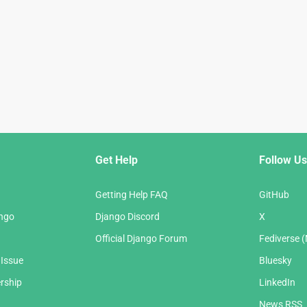
Get Help
Follow Us
Getting Help FAQ
GitHub
ango
Django Discord
X
Official Django Forum
Fediverse 
 Issue
Bluesky
rship
LinkedIn
News RSS