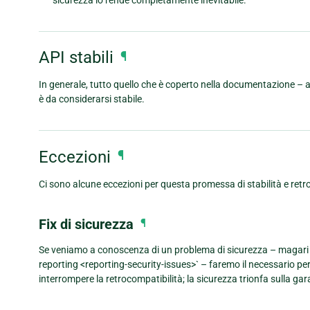
API stabili
¶
In generale, tutto quello che è coperto nella documentazione – ad
è da considerarsi stabile.
Eccezioni
¶
Ci sono alcune eccezioni per questa promessa di stabilità e retr
Fix di sicurezza
¶
Se veniamo a conoscenza di un problema di sicurezza – magari da p
reporting <reporting-security-issues>` – faremo il necessario pe
interrompere la retrocompatibilità; la sicurezza trionfa sulla gar