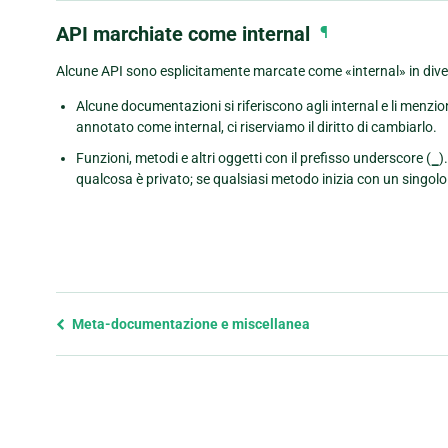
API marchiate come internal
¶
Alcune API sono esplicitamente marcate come «internal» in diver
Alcune documentazioni si riferiscono agli internal e li menz
annotato come internal, ci riserviamo il diritto di cambiarlo.
Funzioni, metodi e altri oggetti con il prefisso underscore (
_
)
qualcosa è privato; se qualsiasi metodo inizia con un singol
Previous
Meta-documentazione e miscellanea
page
and
next
page