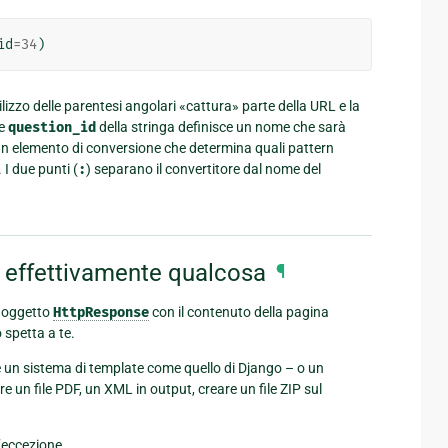
id
=
34
)
tilizzo delle parentesi angolari «cattura» parte della URL e la
te
question_id
della stringa definisce un nome che sarà
n elemento di conversione che determina quali pattern
I due punti (
:
) separano il convertitore dal nome del
no effettivamente qualcosa
¶
n oggetto
HttpResponse
con il contenuto della pagina
to spetta a te.
 un sistema di template come quello di Django – o un
e un file PDF, un XML in output, creare un file ZIP sul
’eccezione.