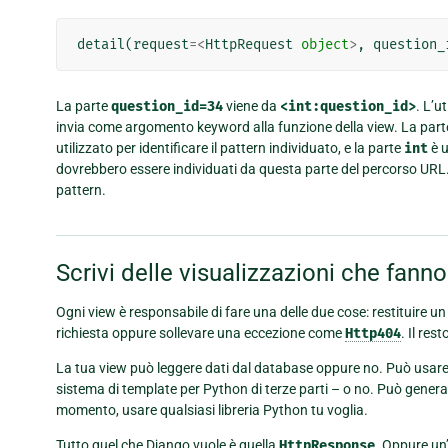
detail
(
request
=<
HttpRequest
object
>
,
question_
La parte
question_id=34
viene da
<int:question_id>
. L’u
invia come argomento keyword alla funzione della view. La par
utilizzato per identificare il pattern individuato, e la parte
int
è u
dovrebbero essere individuati da questa parte del percorso URL. 
pattern.
Scrivi delle visualizzazioni che fan
Ogni view è responsabile di fare una delle due cose: restituire u
richiesta oppure sollevare una eccezione come
Http404
. Il res
La tua view può leggere dati dal database oppure no. Può usare
sistema di template per Python di terze parti – o no. Può generar
momento, usare qualsiasi libreria Python tu voglia.
Tutto quel che Django vuole è quella
HttpResponse
. Oppure un