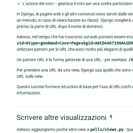
L’azione del voto – gestisce il voto per una scelta particolare
In Django, le pagine web e gli altri contenuti sono serviti dalle
un metodo, in caso di views basate su classi). Django sceglierà
precisi, la parte di URL dopo il nome di dominio).
Adesso, nel tempo che hai trascorso sul web potresti essere i
sid=&type=gen&mod=Core+Pages&gid=A6CD4967199A42D9
utilizzare pattern per le URL che sono molto più eleganti di quelli
Un pattern URL è la forma generale di una URL - per esempio:
/
Per prendere una URL da una view, Django usa quelle che sono
URL sulle view.
Questo tutorial fornisce istruzioni di base per l’uso di URLconfs 
informazioni.
Scrivere altre visualizzazioni
¶
Adesso aggiungiamo poche altre view a
polls/views.py
. Que