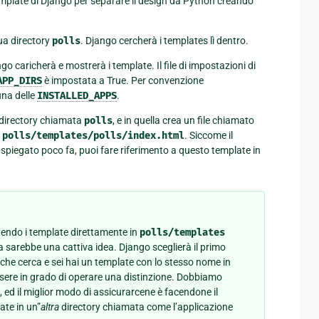
emplate di Django per separare il design da Python creando
ua directory
polls
. Django cercherà i templates lì dentro.
 caricherà e mostrerà i template. Il file di impostazioni di
APP_DIRS
è impostata a True. Per convenzione
una delle
INSTALLED_APPS
.
 directory chiamata
polls
, e in quella crea un file chiamato
n
polls/templates/polls/index.html
. Siccome il
piegato poco fa, puoi fare riferimento a questo template in
tendo i template direttamente in
polls/templates
a sarebbe una cattiva idea. Django sceglierà il primo
che cerca e sei hai un template con lo stesso nome in
sere in grado di operare una distinzione. Dobbiamo
, ed il miglior modo di assicurarcene è facendone il
ate in un”
altra
directory chiamata come l’applicazione