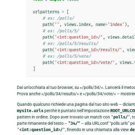
urlpatterns
=
[
# ex: /polls/
path
(
''
,
views
.
index
,
name
=
'index'
),
# ex: /polls/5/
path
(
'<int:question_id>/'
,
views
.
detai
# ex: /polls/5/results/
path
(
'<int:question_id>/results/'
,
vie
# ex: /polls/5/vote/
path
(
'<int:question_id>/vote/'
,
views
.
]
Dai un’occhiata al tuo browser, su «/polls/34/». Lancerà il met
Prova anche «/polls/34/results/» e «/polls/34/vote/» – mostrerann
Quando qualcuno richiede una pagina dal tuo sito web – diciamo
mysite.urls
perchè è puntato nell’impostazione
ROOT_URLCO
pattern in ordine. Dopo aver trovato un match con
'polls/'
, 
parte rimanente del testo –
"34/"
– alla URLconf “polls.urls” pe
'<int:question_id>/'
, finendo in una chiamata alla view
de