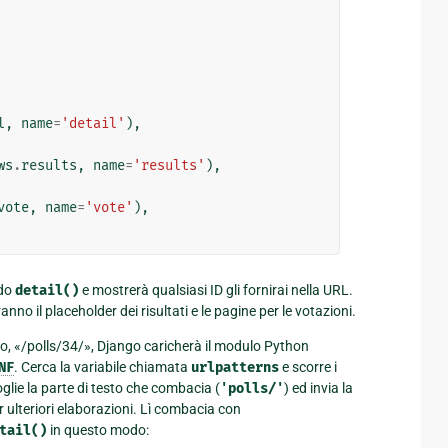
l
,
name
=
'detail'
),
ws
.
results
,
name
=
'results'
),
vote
,
name
=
'vote'
),
odo
detail()
e mostrerà qualsiasi ID gli fornirai nella URL.
o il placeholder dei risultati e le pagine per le votazioni.
, «/polls/34/», Django caricherà il modulo Python
NF
. Cerca la variabile chiamata
urlpatterns
e scorre i
toglie la parte di testo che combacia (
'polls/'
) ed invia la
r ulteriori elaborazioni. Lì combacia con
tail()
in questo modo: