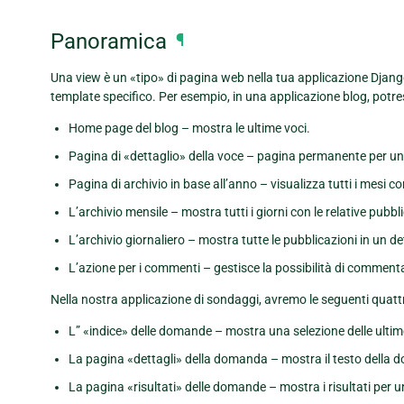
Panoramica
¶
Una view è un «tipo» di pagina web nella tua applicazione Djan
template specifico. Per esempio, in una applicazione blog, potres
Home page del blog – mostra le ultime voci.
Pagina di «dettaglio» della voce – pagina permanente per un
Pagina di archivio in base all’anno – visualizza tutti i mesi co
L’archivio mensile – mostra tutti i giorni con le relative pubb
L’archivio giornaliero – mostra tutte le pubblicazioni in un d
L’azione per i commenti – gestisce la possibilità di commen
Nella nostra applicazione di sondaggi, avremo le seguenti quattr
L” «indice» delle domande – mostra una selezione delle ult
La pagina «dettagli» della domanda – mostra il testo della 
La pagina «risultati» delle domande – mostra i risultati pe