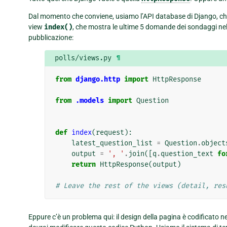
Dal momento che conviene, usiamo l’API database di Django, ch
view
index()
, che mostra le ultime 5 domande dei sondaggi nel 
pubblicazione:
polls/views.py
¶
from
django.http
import
HttpResponse
from
.models
import
Question
def
index
(
request
):
latest_question_list
=
Question
.
object
output
=
', '
.
join
([
q
.
question_text
fo
return
HttpResponse
(
output
)
# Leave the rest of the views (detail, res
Eppure c’è un problema qui: il design della pagina è codificato n