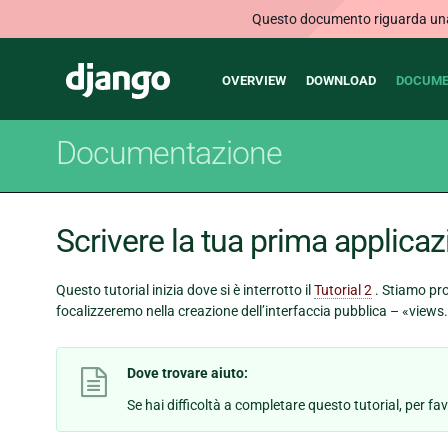
Questo documento riguarda una v
Main
Django
OVERVIEW
DOWNLOAD
DOCUME
navigation
Documentazione
Scrivere la tua prima applicaz
Questo tutorial inizia dove si è interrotto il
Tutorial 2
. Stiamo pro
focalizzeremo nella creazione dell’interfaccia pubblica – «views
Dove trovare aiuto:
Se hai difficoltà a completare questo tutorial, per fa