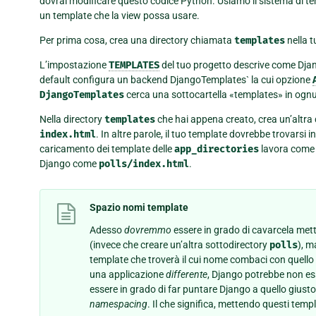
dovrai modificare questo codice Python. Usiamo il sistema di t
un template che la view possa usare.
Per prima cosa, crea una directory chiamata
templates
nella t
L’impostazione
TEMPLATES
del tuo progetto descrive come Django
default configura un backend DjangoTemplates` la cui opzione
DjangoTemplates
cerca una sottocartella «templates» in ogn
Nella directory
templates
che hai appena creato, crea un’altra
index.html
. In altre parole, il tuo template dovrebbe trovarsi i
caricamento dei template delle
app_directories
lavora come s
Django come
polls/index.html
.
Spazio nomi template
Adesso
dovremmo
essere in grado di cavarcela met
(invece che creare un’altra sottodirectory
polls
), m
template che troverà il cui nome combaci con quello 
una applicazione
differente
, Django potrebbe non es
essere in grado di far puntare Django a quello giusto
namespacing
. Il che significa, mettendo questi templ