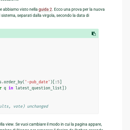
e abbiamo visto nella
guida 2
. Ecco una prova per la nuova
sistema, separati dalla virgola, secondo la data di
s
.
order_by
(
'-pub_date'
)[:
5
]
r
q
in
latest_question_list
])
ults, vote) unchanged
ella view. Se vuoi cambiare il modo in cui la pagina appare,