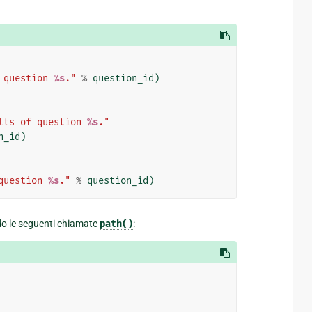
 question 
%s
."
%
question_id
)
lts of question 
%s
."
n_id
)
question 
%s
."
%
question_id
)
 le seguenti chiamate
path()
: