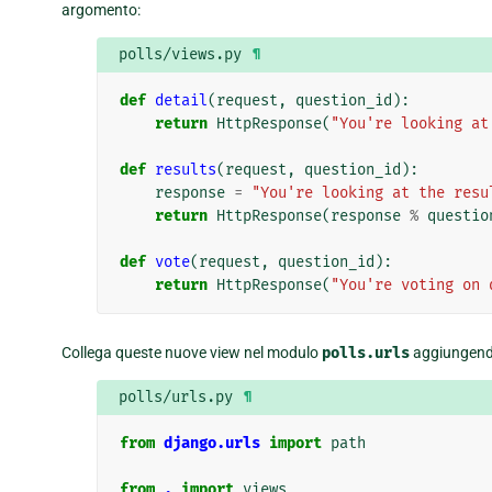
argomento:
polls/views.py
¶
def
detail
(
request
,
question_id
):
return
HttpResponse
(
"You're looking at
def
results
(
request
,
question_id
):
response
=
"You're looking at the resu
return
HttpResponse
(
response
%
questio
def
vote
(
request
,
question_id
):
return
HttpResponse
(
"You're voting on 
Collega queste nuove view nel modulo
polls.urls
aggiungendo
polls/urls.py
¶
from
django.urls
import
path
from
.
import
views