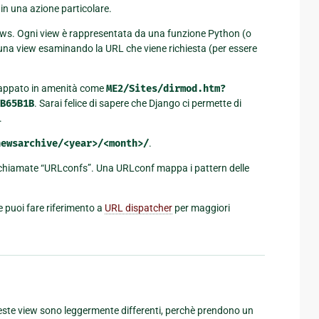
 in una azione particolare.
 views. Ogni view è rappresentata da una funzione Python (o
 una view esaminando la URL che viene richiesta (per essere
ncappato in amenità come
ME2/Sites/dirmod.htm?
B65B1B
. Sarai felice di sapere che Django ci permette di
.
newsarchive/<year>/<month>/
.
 chiamate “URLconfs”. Una URLconf mappa i pattern delle
e puoi fare riferimento a
URL dispatcher
per maggiori
ste view sono leggermente differenti, perchè prendono un