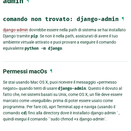
admin
¶
comando
non
trovato:
django-admin
¶
django-admin
dovrebbe essere nella path di sistema se hai installato
Django tramite
pip
. Se non è nella path, assicurati di avere il tuo
ambiente virtuale attivato e puoi provare a eseguire il comando
equivalente
python
-m
django
.
Permessi macOs
¶
Se stai usando Mac OS X, puoi ricevere il messaggio «permesso
negato» quando tenti di usare
django-admin
. Questo è dovuto al
fatto che, nei sistemi basati su Unix, come OS X, un file deve essere
marcato come «eseguibile» prima di poter essere usato come
programma. Per fare ciò, apri Terminal.app e naviga (usando il
comando
cd
) fino alla directory dove è installato
django-admin ` ,
quindi esegui il comando ``sudo chmod +x django-admin`
.