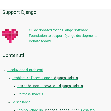
Support Django!
Informazioni
aggiuntive
Guido donated to the Django Software
Foundation to support Django development.
Donate today!
Contenuti
Risoluzione di problemi
Problemi nell’esecuzione di
django-admin
comando
non
trovato:
django-admin
Permessi macOs
Miscellanea
Sto ricevendo un
UnicodeDecodeError
. Cosa sto