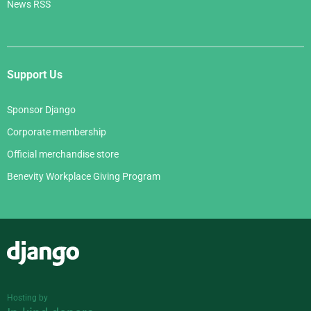
News RSS
Support Us
Sponsor Django
Corporate membership
Official merchandise store
Benevity Workplace Giving Program
Django
Hosting by