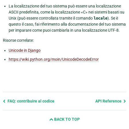
La localizzazione del tuo sistema può essere una localizzazione
ASCII predefinita, come la localizzazione «C» nei sistemi basati su
Unix (può essere controllata tramite il comando
locale
). Se è
questo il caso, fai riferimento alla documentazione del tuo sistema
per imparare come puoi cambiarla in una localizzazione UTF-8.
Risorse correlate:
Unicode in Django
https://wiki.python.org/moin/UnicodeDecodeError
Previous
FAQ: contribuire al codice
API Reference
page
and
BACK TO TOP
next
page