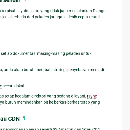
rpisah -- yaitu, satu yang tidak juga menjalankan Django -
 jenis berbeda dari peladen jaringan -- lebih cepat tetapi
ksa setiap dokumentasi masing-masing peladen untuk
go, anda akan butuh merubah strategi penyebaran menjadi
c
secara lokal.
s tetap kedalam direktori yang sedang dilayani.
rsync
nya butuh memindahkan bit ke berkas-berkas tetap yang
atau CDN
¶
edia penyimpanan awan seperti S3 Amazon dan/atau CDN