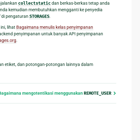
njalankan
collectstatic
dan berkas-berkas tetap anda
a anda kemudian membutuhkan mengganti ke penyedia
s``di pengaturan
STORAGES
.
ni, lihat
Bagaimana menulis kelas penyimpanan
n backend penyimpanan untuk banyak API penyimpanan
ages.org
.
an etiket, dan potongan-potongan lainnya dalam
Bagaimana mengotentikasi menggunakan
REMOTE_USER