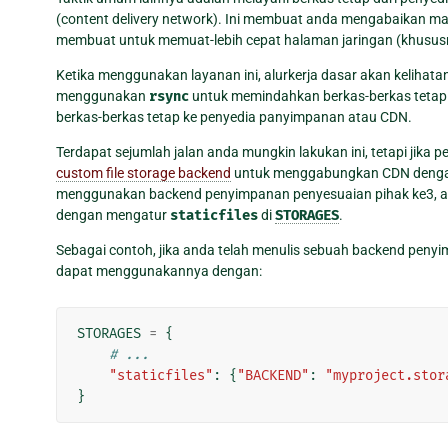
(content delivery network). Ini membuat anda mengabaikan mas
membuat untuk memuat-lebih cepat halaman jaringan (khusu
Ketika menggunakan layanan ini, alurkerja dasar akan kelihatan
menggunakan
rsync
untuk memindahkan berkas-berkas tetap
berkas-berkas tetap ke penyedia panyimpanan atau CDN.
Terdapat sejumlah jalan anda mungkin lakukan ini, tetapi ji
custom file storage backend
untuk menggabungkan CDN dengan 
menggunakan backend penyimpanan penyesuaian pihak ke3, 
dengan mengatur
staticfiles
di
STORAGES
.
Sebagai contoh, jika anda telah menulis sebuah backend pen
dapat menggunakannya dengan:
STORAGES
=
{
# ...
"staticfiles"
:
{
"BACKEND"
:
"myproject.stor
}