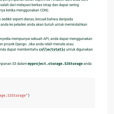
alah dari melayani berkas tetap dan dapat sering
snya ketika menggunakan CDN).
 sedikit seperti diatas, kecuali bahwa daripada
 anda ke peladen anda akan butuh untuk memindahkan
ka penyedia mempunyai sebuah API, anda dapat menggunakan
proyek Django. Jika anda telah menulis atau
anda dapat memberitahu
collectstatic
untuk digunakan
yimpanan S3 dalam
myproject.storage.S3Storage
anda
age.S3Storage"
}