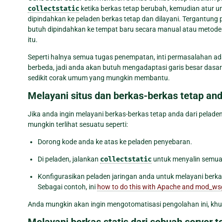
collectstatic
ketika berkas tetap berubah, kemudian atur un
dipindahkan ke peladen berkas tetap dan dilayani. Tergantung
butuh dipindahkan ke tempat baru secara manual atau metod
itu.
Seperti halnya semua tugas penempatan, inti permasalahan ada
berbeda, jadi anda akan butuh mengadaptasi garis besar dasa
sedikit corak umum yang mungkin membantu.
Melayani situs dan berkas-berkas tetap an
Jika anda ingin melayani berkas-berkas tetap anda dari pelad
mungkin terlihat sesuatu seperti:
Dorong kode anda ke atas ke peladen penyebaran.
Di peladen, jalankan
collectstatic
untuk menyalin semua
Konfigurasikan peladen jaringan anda untuk melayani berk
Sebagai contoh, ini
how to do this with Apache and mod_ws
Anda mungkin akan ingin mengotomatisasi pengolahan ini, kh
Melayani berkas statis dari sebuah server te