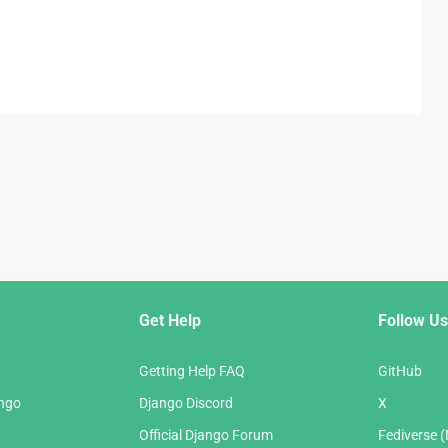
Get Help
Follow Us
Getting Help FAQ
GitHub
ango
Django Discord
X
Official Django Forum
Fediverse 