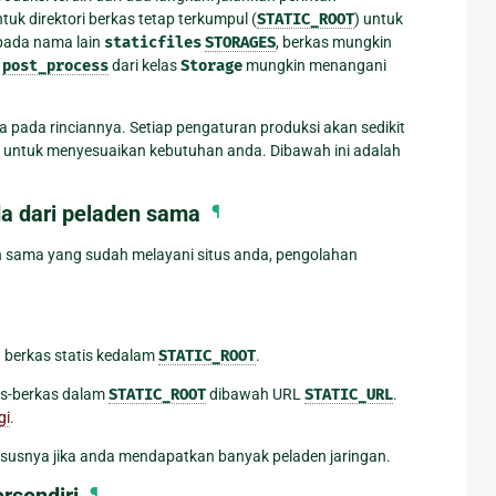
tuk direktori berkas tetap terkumpul (
STATIC_ROOT
) untuk
 pada nama lain
staticfiles
STORAGES
, berkas mungkin
e
post_process
dari kelas
Storage
mungkin menangani
 pada rinciannya. Setiap pengaturan produksi akan sedikit
r untuk menyesuaikan kebutuhan anda. Dibawah ini adalah
da dari peladen sama
¶
en sama yang sudah melayani situs anda, pengolahan
 berkas statis kedalam
STATIC_ROOT
.
as-berkas dalam
STATIC_ROOT
dibawah URL
STATIC_URL
.
gi
.
ususnya jika anda mendapatkan banyak peladen jaringan.
rsendiri
¶