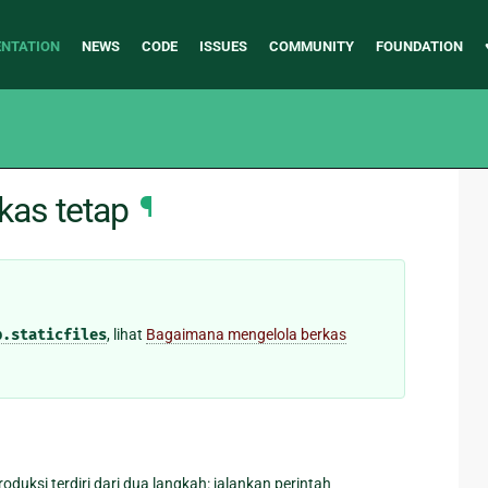
NTATION
NEWS
CODE
ISSUES
COMMUNITY
FOUNDATION
as tetap
¶
b.staticfiles
, lihat
Bagaimana mengelola berkas
duksi terdiri dari dua langkah: jalankan perintah