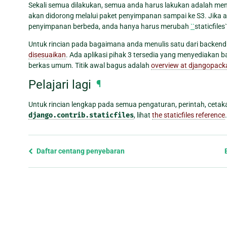
Sekali semua dilakukan, semua anda harus lakukan adalah me
akan didorong melalui paket penyimpanan sampai ke S3. Jik
penyimpanan berbeda, anda hanya harus merubah
``
staticfile
Untuk rincian pada bagaimana anda menulis satu dari backend i
disesuaikan
. Ada aplikasi pihak 3 tersedia yang menyediaka
berkas umum. Titik awal bagus adalah
overview at djangopack
Pelajari lagi
¶
Untuk rincian lengkap pada semua pengaturan, perintah, cetak
django.contrib.staticfiles
, lihat
the staticfiles reference
.
Previous
Daftar centang penyebaran
page
and
next
page