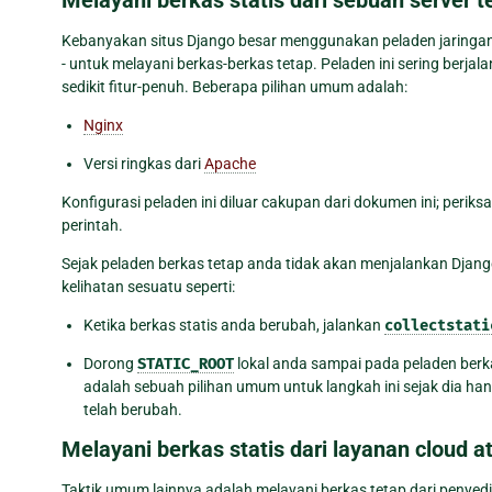
Kebanyakan situs Django besar menggunakan peladen jaringan te
- untuk melayani berkas-berkas tetap. Peladen ini sering berjalan
sedikit fitur-penuh. Beberapa pilihan umum adalah:
Nginx
Versi ringkas dari
Apache
Konfigurasi peladen ini diluar cakupan dari dokumen ini; peri
perintah.
Sejak peladen berkas tetap anda tidak akan menjalankan Djan
kelihatan sesuatu seperti:
Ketika berkas statis anda berubah, jalankan
collectstati
Dorong
STATIC_ROOT
lokal anda sampai pada peladen berka
adalah sebuah pilihan umum untuk langkah ini sejak dia ha
telah berubah.
Melayani berkas statis dari layanan cloud 
Taktik umum lainnya adalah melayani berkas tetap dari peny