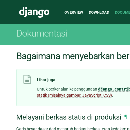
Main
Django
OVERVIEW
DOWNLOAD
DOCUME
navigation
Dokumentasi
Bagaimana menyebarkan berk
Lihat juga
Untuk perkenalan ke penggunaan
django.contri
statik (misalnya gambar, JavaScript, CSS)
.
Melayani berkas statis di produksi
¶
Garis besar dasar dari menaruh berkas-berkas tetap kedalam pro