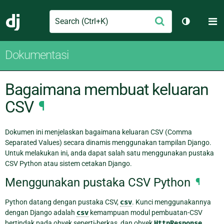
Search
M
Ajukan
Django
Ganti tem
Dokumentasi
Bagaimana membuat keluaran
CSV
¶
Dokumen ini menjelaskan bagaimana keluaran CSV (Comma
Separated Values) secara dinamis menggunakan tampilan Django.
Untuk melakukan ini, anda dapat salah satu menggunakan pustaka
CSV Python atau sistem cetakan Django.
Menggunakan pustaka CSV Python
¶
Python datang dengan pustaka CSV,
csv
. Kunci menggunakannya
dengan Django adalah
csv
kemampuan modul pembuatan-CSV
bertindak pada obyek seperti-berkas, dan obyek
HttpResponse