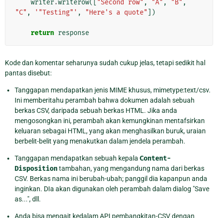
writer
.
writerow
([
"Second row"
,
"A"
,
"B"
,
"C"
,
'"Testing"'
,
"Here's a quote"
])
return
response
Kode dan komentar seharunya sudah cukup jelas, tetapi sedikit hal
pantas disebut:
Tanggapan mendapatkan jenis MIME khusus, mimetype:text/csv.
Ini memberitahu perambah bahwa dokumen adalah sebuah
berkas CSV, daripada sebuah berkas HTML. Jika anda
mengosongkan ini, perambah akan kemungkinan mentafsirkan
keluaran sebagai HTML, yang akan menghasilkan buruk, uraian
berbelit-belit yang menakutkan dalam jendela perambah.
Tanggapan mendapatkan sebuah kepala
Content-
Disposition
tambahan, yang mengandung nama dari berkas
CSV. Berkas nama ini berubah-ubah; panggil dia kapanpun anda
inginkan. DIa akan digunakan oleh perambah dalam dialog "Save
as...", dll.
Anda bisa mengait kedalam API pembangkitan-CSV dengan