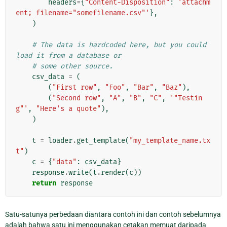
headers
=
{
"Content-Disposition"
:
'attachm
ent; filename="somefilename.csv"'
},
)
# The data is hardcoded here, but you could 
load it from a database or
# some other source.
csv_data
=
(
(
"First row"
,
"Foo"
,
"Bar"
,
"Baz"
),
(
"Second row"
,
"A"
,
"B"
,
"C"
,
'"Testin
g"'
,
"Here's a quote"
),
)
t
=
loader
.
get_template
(
"my_template_name.tx
t"
)
c
=
{
"data"
:
csv_data
}
response
.
write
(
t
.
render
(
c
))
return
response
Satu-satunya perbedaan diantara contoh ini dan contoh sebelumnya
adalah bahwa satu ini menggunakan cetakan memuat daripada