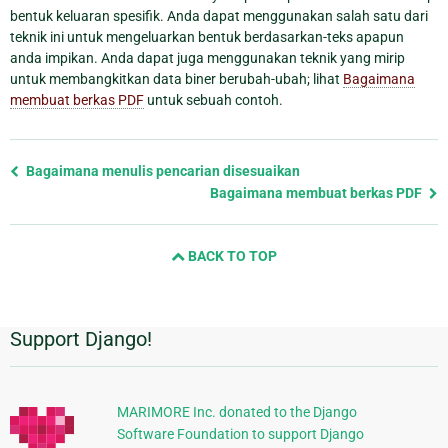
bentuk keluaran spesifik. Anda dapat menggunakan salah satu dari
teknik ini untuk mengeluarkan bentuk berdasarkan-teks apapun
anda impikan. Anda dapat juga menggunakan teknik yang mirip
untuk membangkitkan data biner berubah-ubah; lihat
Bagaimana
membuat berkas PDF
untuk sebuah contoh.
Previous
Bagaimana menulis pencarian disesuaikan
page
Bagaimana membuat berkas PDF
and
next
BACK TO TOP
page
Support Django!
Informasi
Tambahan
MARIMORE Inc. donated to the Django
Software Foundation to support Django