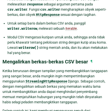
melewatkan
response
sebagai argumen pertama pada
csv.writer
. Fungsi
csv.writer
mengharapkan obyek seperti-
berkas, dan obyek
HttpResponse
sesuai dengan tagihan.
Untuk setiap baris dalam berkas CSV anda, panggil
writer.writerow
, melewati sebuah
iterable
.
Modul CSV mengatasi kutipan untuk anda, sehingga anda tidak
perlu khawatir tentang pelolosan string dengan kutip atau koma.
Lewati
writerow()
string mentah anda, dan itu akan melakukan
hal yang benar.
Mengalirkan berkas-berkas CSV besar
¶
Ketika berurusan dengan tampilan yang membangkitkan tanggapan
yang sangat besar, anda mungkin ingin mempertimbangkan
menggunakan
StreamingHttpResponse
Django. Sebagai contoh,
dengan mengalirkan sebuah berkas yang memakan waktu lama
untuk membangkitkan anda dapat menghindari penyeimbang
memuat menjatuhkan hubungan yang mungkin telah dinyatakan
habis selagi peladen membangkitkan tanggapan.
Dalam contoh ini, kami membuat penggunaan penuh dari