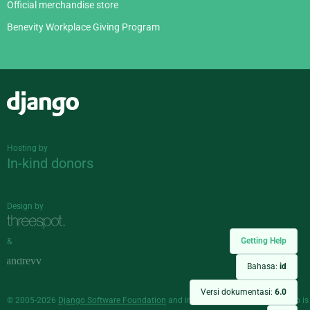
Official merchandise store
Benevity Workplace Giving Program
Django
Hosting by
In-kind donors
Design by
Getting Help
&
Bahasa:
id
Versi dokumentasi:
6.0
© 2005-2026
Django Software Foundation
and individual contributors. Django is