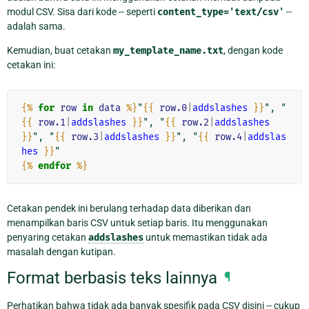
modul CSV. Sisa dari kode -- seperti
content_type='text/csv'
--
adalah sama.
Kemudian, buat cetakan
my_template_name.txt
, dengan kode
cetakan ini:
{%
for
row
in
data
%}
"
{{
row.0
|
addslashes
}}
", "
{{
row.1
|
addslashes
}}
", "
{{
row.2
|
addslashes
}}
", "
{{
row.3
|
addslashes
}}
", "
{{
row.4
|
addslas
hes
}}
{%
endfor
%}
Cetakan pendek ini berulang terhadap data diberikan dan
menampilkan baris CSV untuk setiap baris. Itu menggunakan
penyaring cetakan
addslashes
untuk memastikan tidak ada
masalah dengan kutipan.
Format berbasis teks lainnya
¶
Perhatikan bahwa tidak ada banyak spesifik pada CSV disini -- cukup