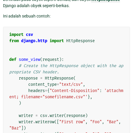
Django adalah obyek seperti-berkas.
Ini adalah sebuah contoh:
import
csv
from
django.http
import
HttpResponse
def
some_view
(
request
):
# Create the HttpResponse object with the ap
propriate CSV header.
response
=
HttpResponse
(
content_type
=
"text/csv"
,
headers
=
{
"Content-Disposition"
:
'attachm
ent; filename="somefilename.csv"'
},
)
writer
=
csv
.
writer
(
response
)
writer
.
writerow
([
"First row"
,
"Foo"
,
"Bar"
,
"Baz"
])