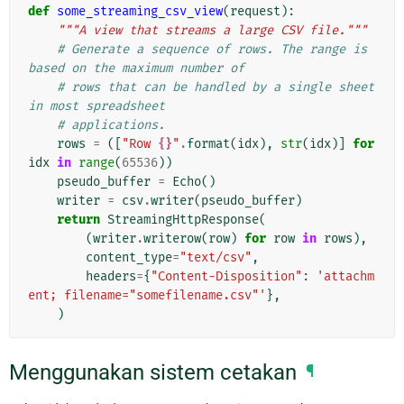
def
some_streaming_csv_view
(
request
):
"""A view that streams a large CSV file."""
# Generate a sequence of rows. The range is 
based on the maximum number of
# rows that can be handled by a single sheet 
in most spreadsheet
# applications.
rows
=
([
"Row 
{}
"
.
format
(
idx
),
str
(
idx
)]
for
idx
in
range
(
65536
))
pseudo_buffer
=
Echo
()
writer
=
csv
.
writer
(
pseudo_buffer
)
return
StreamingHttpResponse
(
(
writer
.
writerow
(
row
)
for
row
in
rows
),
content_type
=
"text/csv"
,
headers
=
{
"Content-Disposition"
:
'attachm
ent; filename="somefilename.csv"'
},
)
Menggunakan sistem cetakan
¶