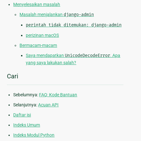
Menyelesaikan masalah
Masalah menjalankan
django-admin
perintah
tidak
ditemukan:
django-admin
perizinan macOS
Bermacam-macam
Saya mendapatkan
UnicodeDecodeError
. Apa
yang saya lakukan salah?
Cari
Sebelumnya:
FAQ: Kode Bantuan
Selanjutnya:
Acuan API
Daftar isi
Indeks Umum
Indeks Modul Python