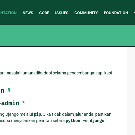
NTATION
NEWS
CODE
ISSUES
COMMUNITY
FOUNDATION
dan masalah umum dihadapi selama pengembangan aplikasi
in
¶
-admin
¶
ang Django melalui
pip
. Jika tidak dalam jalur anda, pastikan
ncoba menjalankan perintah setara
python
-m
django
.