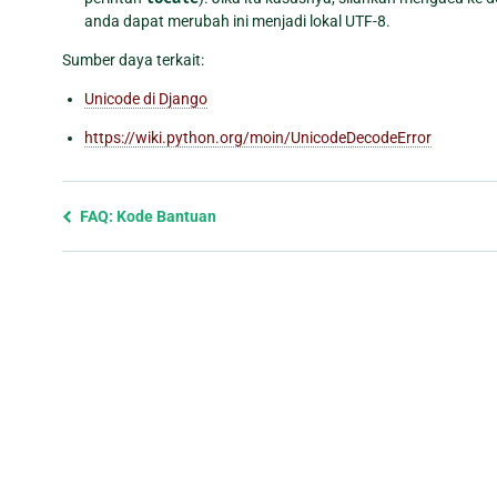
anda dapat merubah ini menjadi lokal UTF-8.
Sumber daya terkait:
Unicode di Django
https://wiki.python.org/moin/UnicodeDecodeError
Previous
FAQ: Kode Bantuan
page
and
next
page