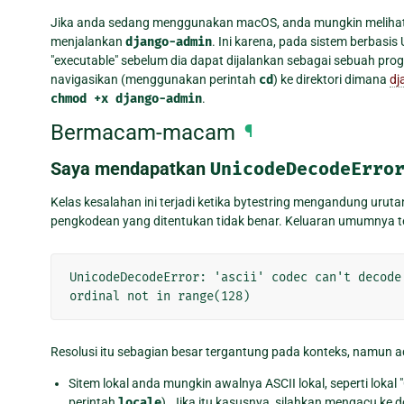
Jika anda sedang menggunakan macOS, anda mungkin melihat p
menjalankan
django-admin
. Ini karena, pada sistem berbasi
"executable" sebelum dia dapat dijalankan sebagai sebuah pro
navigasikan (menggunakan perintah
cd
) ke direktori dimana
dj
chmod
+x
django-admin
.
Bermacam-macam
¶
Saya mendapatkan
UnicodeDecodeErro
Kelas kesalahan ini terjadi ketika bytestring mengandung urut
pengkodean yang ditentukan tidak benar. Keluaran umumnya terl
UnicodeDecodeError: 'ascii' codec can't decode
ordinal not in range(128)
Resolusi itu sebagian besar tergantung pada konteks, namun 
Sitem lokal anda mungkin awalnya ASCII lokal, seperti lokal
perintah
locale
). Jika itu kasusnya, silahkan mengacu k