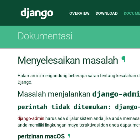
Main
Django
OVERVIEW
DOWNLOAD
DOCUME
navigation
Dokumentasi
Menyelesaikan masalah
¶
Halaman ini mengandung beberapa saran tentang kesalahan 
Django.
Masalah menjalankan
django-adm
perintah
tidak
ditemukan:
django
django-admin
harus ada di jalur sistem anda jika anda memas
anda memiliki lingkungan maya teraktivasi dan anda dapat me
perizinan macOS
¶