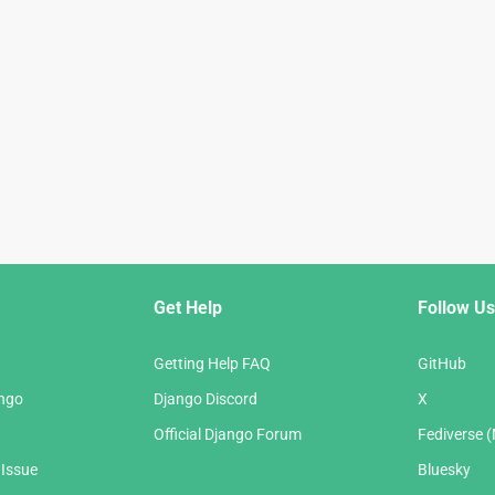
Get Help
Follow Us
Getting Help FAQ
GitHub
ango
Django Discord
X
Official Django Forum
Fediverse 
 Issue
Bluesky