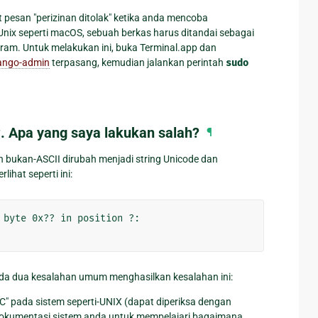
esan "perizinan ditolak" ketika anda mencoba
s Unix seperti macOS, sebuah berkas harus ditandai sebagai
gram. Untuk melakukan ini, buka Terminal.app dan
ango-admin
terpasang, kemudian jalankan perintah
sudo
r
. Apa yang saya lakukan salah?
¶
an bukan-ASCII dirubah menjadi string Unicode dan
ihat seperti ini:
 byte 0x?? in position ?:
ada dua kesalahan umum menghasilkan kesalahan ini:
 "C" pada sistem seperti-UNIX (dapat diperiksa dengan
e dokumentasi sistem anda untuk mempelajari bagaimana