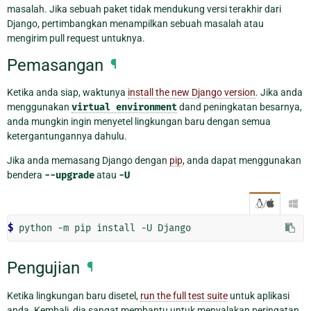
masalah. Jika sebuah paket tidak mendukung versi terakhir dari
Django, pertimbangkan menampilkan sebuah masalah atau
mengirim pull request untuknya.
Pemasangan
¶
Ketika anda siap, waktunya
install the new Django version
. Jika anda
menggunakan
virtual
environment
dand peningkatan besarnya,
anda mungkin ingin menyetel lingkungan baru dengan semua
ketergantungannya dahulu.
Jika anda memasang Django dengan
pip
, anda dapat menggunakan
bendera
--upgrade
atau
-U
/

$ 
python
-m
pip
install
-U
Pengujian
¶
Ketika lingkungan baru disetel,
run the full test suite
untuk aplikasi
anda. Kembali, dia sangat membantu untuk menyalakan peringatan