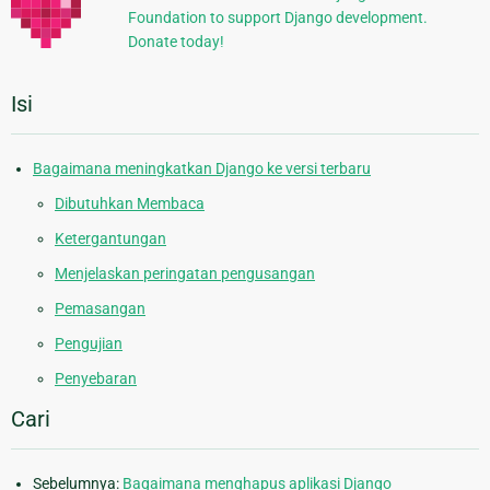
Foundation to support Django development.
Donate today!
Isi
Bagaimana meningkatkan Django ke versi terbaru
Dibutuhkan Membaca
Ketergantungan
Menjelaskan peringatan pengusangan
Pemasangan
Pengujian
Penyebaran
Cari
Sebelumnya:
Bagaimana menghapus aplikasi Django