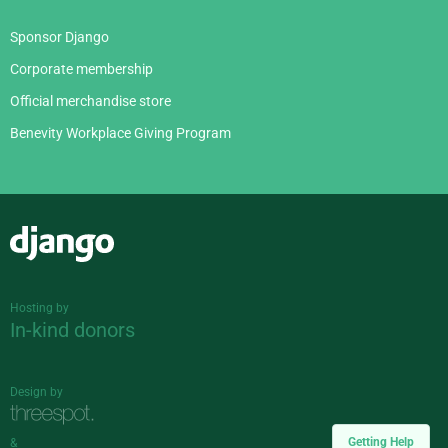
Sponsor Django
Corporate membership
Official merchandise store
Benevity Workplace Giving Program
Django
Hosting by
In-kind donors
Design by
Getting Help
&