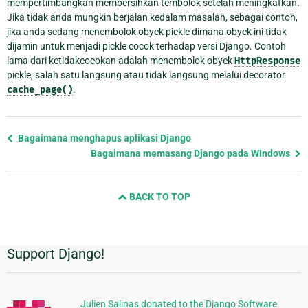
mempertimbangkan membersihkan tembolok setelah meningkatkan.
Jika tidak anda mungkin berjalan kedalam masalah, sebagai contoh,
jika anda sedang menembolok obyek pickle dimana obyek ini tidak
dijamin untuk menjadi pickle cocok terhadap versi Django. Contoh
lama dari ketidakcocokan adalah menembolok obyek
HttpResponse
pickle, salah satu langsung atau tidak langsung melalui decorator
cache_page()
.
Previous
Bagaimana menghapus aplikasi Django
page
Bagaimana memasang Django pada WIndows
and
next
BACK TO TOP
page
Support Django!
Informasi
Tambahan
Julien Salinas donated to the Django Software