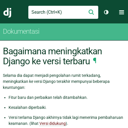
Search
M
Ajukan
Django
Ganti tem
Dokumentasi
Bagaimana meningkatkan
Django ke versi terbaru
¶
Selama dia dapat menjadi pengolahan rumit terkadang,
meningkatkan ke versi Django terakhir mempunyai beberapa
keuntungan:
Fitur baru dan perbaikan telah ditambahkan.
Kesalahan diperbaiki.
Versi terlama Django akhirnya tidak lagi menerima pembaharuan
keamanan. (lihat
Versi didukung
).