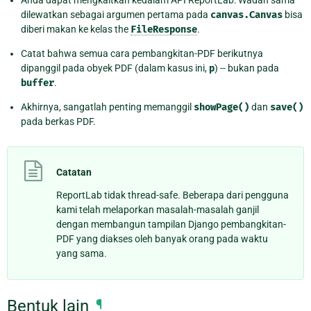
Anda dapat mengkaitkan kedalam API ReportLab: Wadah sama
dilewatkan sebagai argumen pertama pada
canvas.Canvas
bisa
diberi makan ke kelas the
FileResponse
.
Catat bahwa semua cara pembangkitan-PDF berikutnya
dipanggil pada obyek PDF (dalam kasus ini,
p
) -- bukan pada
buffer
.
Akhirnya, sangatlah penting memanggil
showPage()
dan
save()
pada berkas PDF.
Catatan
ReportLab tidak thread-safe. Beberapa dari pengguna
kami telah melaporkan masalah-masalah ganjil
dengan membangun tampilan Django pembangkitan-
PDF yang diakses oleh banyak orang pada waktu
yang sama.
Bentuk lain
¶