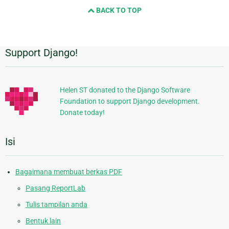
BACK TO TOP
page
Support Django!
Informasi
Tambahan
Helen ST donated to the Django Software
Foundation to support Django development.
Donate today!
Isi
Bagaimana membuat berkas PDF
Pasang ReportLab
Tulis tampilan anda
Bentuk lain