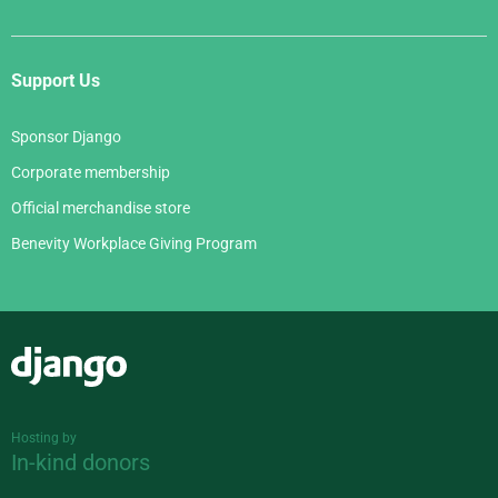
Support Us
Sponsor Django
Corporate membership
Official merchandise store
Benevity Workplace Giving Program
Django
Hosting by
In-kind donors