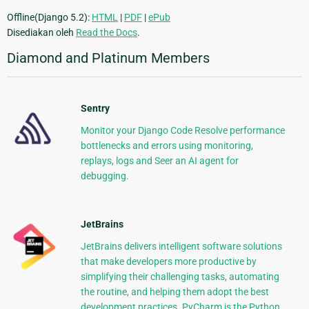
Offline(Django 5.2):
HTML
|
PDF
|
ePub
Disediakan oleh
Read the Docs
.
Diamond and Platinum Members
Sentry
Monitor your Django Code Resolve performance
bottlenecks and errors using monitoring,
replays, logs and Seer an AI agent for
debugging.
JetBrains
JetBrains delivers intelligent software solutions
that make developers more productive by
simplifying their challenging tasks, automating
the routine, and helping them adopt the best
development practices. PyCharm is the Python