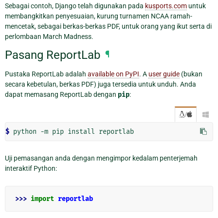
Sebagai contoh, Django telah digunakan pada
kusports.com
untuk
membangkitkan penyesuaian, kurung turnamen NCAA ramah-
mencetak, sebagai berkas-berkas PDF, untuk orang yang ikut serta di
perlombaan March Madness.
Pasang ReportLab
¶
Pustaka ReportLab adalah
available on PyPI
. A
user guide
(bukan
secara kebetulan, berkas PDF) juga tersedia untuk unduh. Anda
dapat memasang ReportLab dengan
pip
:
/

$ 
python
-m
pip
install
Uji pemasangan anda dengan mengimpor kedalam penterjemah
interaktif Python:
>>> 
import
reportlab