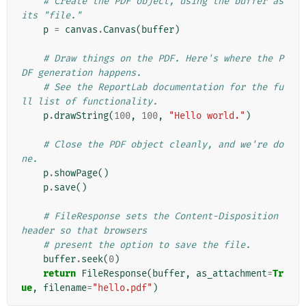
# Create the PDF object, using the buffer as 
its "file."
p
=
canvas
.
Canvas
(
buffer
)
# Draw things on the PDF. Here's where the P
DF generation happens.
# See the ReportLab documentation for the fu
ll list of functionality.
p
.
drawString
(
100
,
100
,
"Hello world."
)
# Close the PDF object cleanly, and we're do
ne.
p
.
showPage
()
p
.
save
()
# FileResponse sets the Content-Disposition 
header so that browsers
# present the option to save the file.
buffer
.
seek
(
0
)
return
FileResponse
(
buffer
,
as_attachment
=
Tr
ue
,
filename
=
"hello.pdf"
)