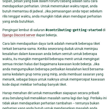
Sopan, pesan yang baik dalam forum/cabang adalah satu cara
mendapatkan perhatian. Untuk menentukan waktu tepat, anda
butuh memantau di jadwal. Jika pemasangan anda tepat sebelum
rilis tenggat waktu, anda mungkin tidak akan mendapat perhatian
yang anda butuhkan.
Pengingat lembut di saluran
#contributing-getting-started
di
Django Discord server
dapat bekerja.
Cara lain mendapatkan daya tarik adalah menarik beberapa tiket
terkait bersama-sama. Ketika seseorang duduk utnuk meninjau
kesalahan dalam kawasan anda belum sentuh untuk beberapa
waktu, itu mungkin mengambil beberapa menit untuk mengingat
semua rincian halus dari bagaimana kawasan kode bekerja. Jika
anda mengumpulkan beberapa perbaikan kesalahan kecil bersama-
sama kedalam grup tema yang mirip, anda membuat sasaran yang
menarik, sebagai biaya untuk naiknya utnuk mempercepat kawasan
kode dapat melebar terhadap banyak tiket.
Harap menahan diri untuk mensurelkan siapapun secara pribadi
atau berulang kali menaikkan masalah sama lagi dan lagi. Perilaku ini
tidak akan mendapatkan perhatian tambahan -- tentunya bukan
perhatian yang anda butuh untuk mendapatkan masalah anda