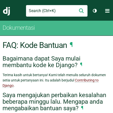
Search
M
Ajukan
Django
Ganti tem
Dokumentasi
FAQ: Kode Bantuan
¶
Bagaimana dapat Saya mulai
membantu kode ke Django?
¶
Terima kasih untuk bertanya! Kami telah menulis seluruh dokumen
setia untuk pertanyaan ini. Itu adalah berjudul
Contributing to
Django
.
Saya mengajukan perbaikan kesalahan
beberapa minggu lalu. Mengapa anda
mengabaikan bantuan saya?
¶