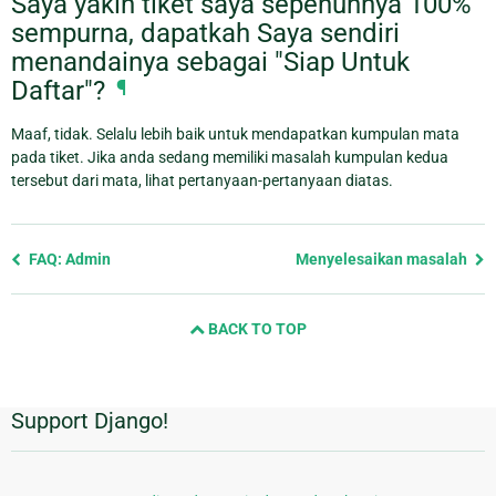
Saya yakin tiket saya sepenuhnya 100%
sempurna, dapatkah Saya sendiri
menandainya sebagai "Siap Untuk
Daftar"?
¶
Maaf, tidak. Selalu lebih baik untuk mendapatkan kumpulan mata
pada tiket. Jika anda sedang memiliki masalah kumpulan kedua
tersebut dari mata, lihat pertanyaan-pertanyaan diatas.
Previous
FAQ: Admin
Menyelesaikan masalah
page
and
BACK TO TOP
next
page
Support Django!
Informasi
Tambahan