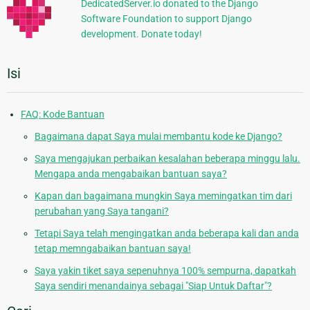
DedicatedServer.io donated to the Django
Software Foundation to support Django
development. Donate today!
Isi
FAQ: Kode Bantuan
Bagaimana dapat Saya mulai membantu kode ke Django?
Saya mengajukan perbaikan kesalahan beberapa minggu lalu.
Mengapa anda mengabaikan bantuan saya?
Kapan dan bagaimana mungkin Saya memingatkan tim dari
perubahan yang Saya tangani?
Tetapi Saya telah mengingatkan anda beberapa kali dan anda
tetap memngabaikan bantuan saya!
Saya yakin tiket saya sepenuhnya 100% sempurna, dapatkah
Saya sendiri menandainya sebagai "Siap Untuk Daftar"?