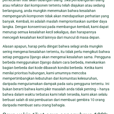
pemecahan teat akan dibangun ulang. Jika pembangunan ulang
atau refaktor dari komponen tertentu telah diajukan atau sedang
berlangsung, anda mungkin menemukan bahwa kesalahan
mempengaruhi komponen tidak akan mendapatkan perhatian yang
banyak. Kembali, ini adalah maslah memprioritaskan sumber daya
langka. Dengan konsentrasi pada membangun kembali, kami dapat
menutup semua kesalahan kecil sekaligus, dan harapannya
mencegah kesalahan kecil lainnya dari muncul di masa depan.
Alasan apapun, harap perlu diingat bahwa selagi anda mungkin
sering mengenai kesalahan tertentu, itu tidak perlu mengikuti bahwa
setiap pengguna Django akan mengenai kesalahan sama. Pengguna
berbeda menggunakan Django dalam cara berbeda, menekankan
bagian berbeda dari kode dibawah kondisi berbeda. Ketika kami
menilai prioritas hubungan, kami umumnya mencoba
mempertimbangkan kebutuhan dari komunitas kelesuruhan,
daripada mengutamakan dampak pada satu pengguna tertentu. Ini
bukan berarti bahwa kami pikir masalah anda tidak penting -- hanya
bahwa dalam waktu terbatas kami telah tersedia, kami akan selalu
berbuat salah di sisi pembuatan dari membuat gembira 10 orang
daripada membuat satu otang bahagia.