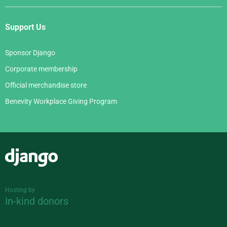
Support Us
Sponsor Django
Corporate membership
Official merchandise store
Benevity Workplace Giving Program
Django
Hosting by
In-kind donors