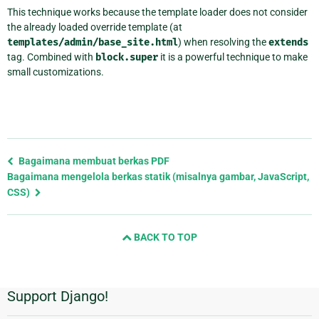
This technique works because the template loader does not consider
the already loaded override template (at
templates/admin/base_site.html
) when resolving the
extends
tag. Combined with
block.super
it is a powerful technique to make
small customizations.
Previous
Bagaimana membuat berkas PDF
page
Bagaimana mengelola berkas statik (misalnya gambar, JavaScript,
and
CSS)
next
page
BACK TO TOP
Support Django!
Informasi