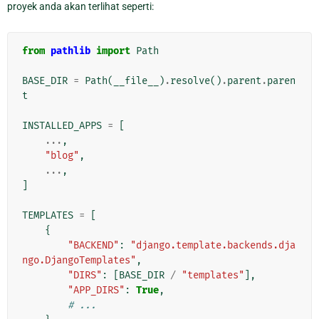
proyek anda akan terlihat seperti:
from
pathlib
import
Path
BASE_DIR
=
Path
(
__file__
)
.
resolve
()
.
parent
.
paren
t
INSTALLED_APPS
=
[
...
,
"blog"
,
...
,
]
TEMPLATES
=
[
{
"BACKEND"
:
"django.template.backends.dja
ngo.DjangoTemplates"
,
"DIRS"
:
[
BASE_DIR
/
"templates"
],
"APP_DIRS"
:
True
,
# ...