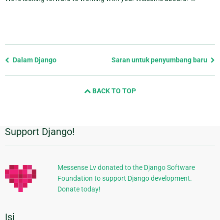
Previous
Dalam Django
Saran untuk penyumbang baru
page
and
BACK TO TOP
next
page
Support Django!
Informasi
Tambahan
Messense Lv donated to the Django Software
Foundation to support Django development.
Donate today!
Isi