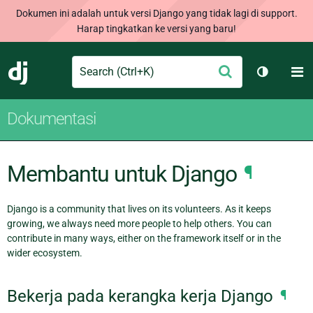
Dokumen ini adalah untuk versi Django yang tidak lagi di support.
Harap tingkatkan ke versi yang baru!
Search
M
Ajukan
Django
Ganti tem
Dokumentasi
Membantu untuk Django
¶
Django is a community that lives on its volunteers. As it keeps
growing, we always need more people to help others. You can
contribute in many ways, either on the framework itself or in the
wider ecosystem.
Bekerja pada kerangka kerja Django
¶