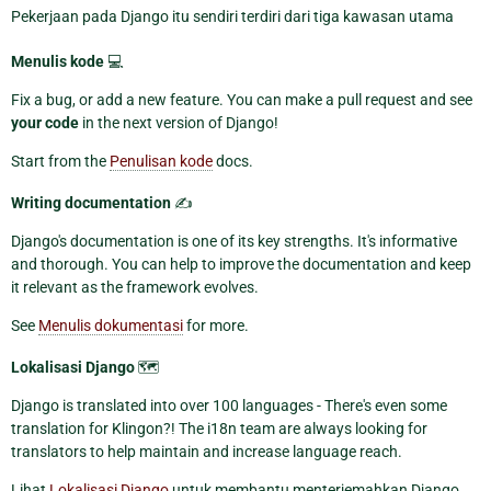
Pekerjaan pada Django itu sendiri terdiri dari tiga kawasan utama
Menulis kode
💻
Fix a bug, or add a new feature. You can make a pull request and see
your code
in the next version of Django!
Start from the
Penulisan kode
docs.
Writing documentation
✍️
Django's documentation is one of its key strengths. It's informative
and thorough. You can help to improve the documentation and keep
it relevant as the framework evolves.
See
Menulis dokumentasi
for more.
Lokalisasi Django
🗺️
Django is translated into over 100 languages - There's even some
translation for Klingon?! The i18n team are always looking for
translators to help maintain and increase language reach.
Lihat
Lokalisasi Django
untuk membantu menterjemahkan Django.