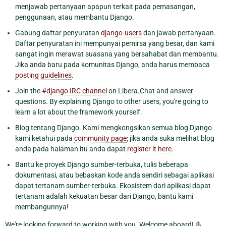
menjawab pertanyaan apapun terkait pada pemasangan,
penggunaan, atau membantu Django.
Gabung daftar penyuratan
django-users
dan jawab pertanyaan.
Daftar penyuratan ini mempunyai pemirsa yang besar, dan kami
sangat ingin merawat suasana yang bersahabat dan membantu.
Jika anda baru pada komunitas Django, anda harus membaca
posting guidelines
.
Join the
#django IRC channel
on Libera.Chat and answer
questions. By explaining Django to other users, you're going to
learn a lot about the framework yourself.
Blog tentang Django. Kami mengkongsikan semua blog Django
kami ketahui pada
community page
; jika anda suka melihat blog
anda pada halaman itu anda dapat
register it here
.
Bantu ke proyek Django sumber-terbuka, tulis beberapa
dokumentasi, atau bebaskan kode anda sendiri sebagai aplikasi
dapat tertanam sumber-terbuka. Ekosistem dari aplikasi dapat
tertanam adalah kekuatan besar dari Django, bantu kami
membangunnya!
We're looking forward to working with you. Welcome aboard! ⛵️