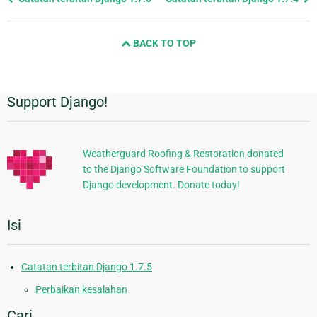
page
and
BACK TO TOP
next
page
Support Django!
Informasi
Tambahan
Weatherguard Roofing & Restoration donated
to the Django Software Foundation to support
Django development. Donate today!
Isi
Catatan terbitan Django 1.7.5
Perbaikan kesalahan
Cari