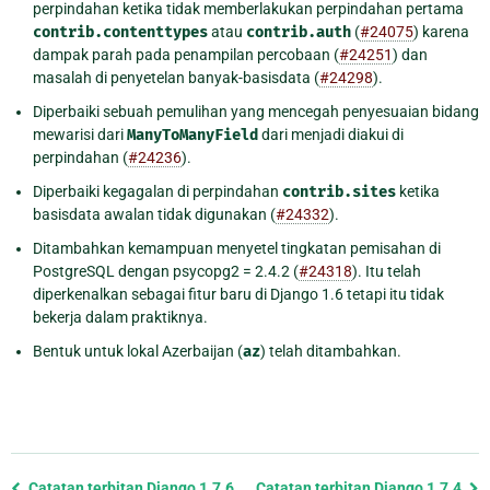
perpindahan ketika tidak memberlakukan perpindahan pertama
contrib.contenttypes
atau
contrib.auth
(
#24075
) karena
dampak parah pada penampilan percobaan (
#24251
) dan
masalah di penyetelan banyak-basisdata (
#24298
).
Diperbaiki sebuah pemulihan yang mencegah penyesuaian bidang
mewarisi dari
ManyToManyField
dari menjadi diakui di
perpindahan (
#24236
).
Diperbaiki kegagalan di perpindahan
contrib.sites
ketika
basisdata awalan tidak digunakan (
#24332
).
Ditambahkan kemampuan menyetel tingkatan pemisahan di
PostgreSQL dengan psycopg2 = 2.4.2 (
#24318
). Itu telah
diperkenalkan sebagai fitur baru di Django 1.6 tetapi itu tidak
bekerja dalam praktiknya.
Bentuk untuk lokal Azerbaijan (
az
) telah ditambahkan.
Previous
Catatan terbitan Django 1.7.6
Catatan terbitan Django 1.7.4