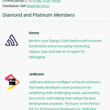
Offline(Django 2.1):
HTML
|
PDF
|
ePub
Disediakan oleh
Read the Docs
.
Diamond and Platinum Members
Sentry
Monitor your Django Code Resolve performance
bottlenecks and errors using monitoring,
replays, logs and Seer an AI agent for
debugging.
JetBrains
JetBrains delivers intelligent software solutions
that make developers more productive by
simplifying their challenging tasks, automating
the routine, and helping them adopt the best
development practices. PyCharm is the Python
IDE for Professional Developers by JetBrains