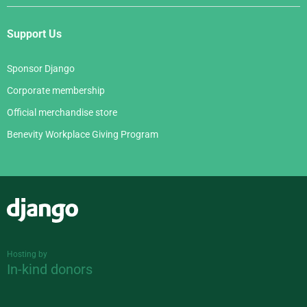
Support Us
Sponsor Django
Corporate membership
Official merchandise store
Benevity Workplace Giving Program
Django
Hosting by
In-kind donors