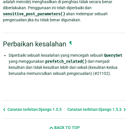
adalah metode) menghasilkan di penghias tidak secara benar
diberlakukan. Penggunaan ini telah diperbaiki dan
sensitive_post_parameters()
akan melempar sebuah
pengecualian jika itu tidak benar digunakan.
Perbaikan kesalahan
¶
Diperbaiki sebuah kesalahan yang mencegah sebuah
QuerySet
yang menggunakan
prefetch_related()
dari menjadi
kesulitan dan tidak kesulitan lebih dari sekali (kesulitan kedua
berusaha memunculkan sebuah pengecualian) (#21102).
Previous
Catatan terbitan Django 1.5.5
Catatan terbitan Django 1.5.3
page
and
BACK TO TOP
next