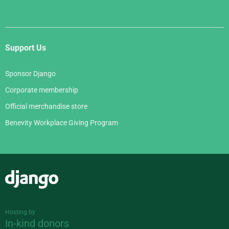
Support Us
Sponsor Django
Corporate membership
Official merchandise store
Benevity Workplace Giving Program
Django
Hosting by
In-kind donors