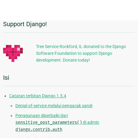
page
Support Django!
Informasi
Tambahan
Tree Service Rockford, IL donated to the Django
Software Foundation to support Django
development. Donate today!
Isi
Catatan terbitan Django 1.5.4
Denial-of-service melalui pengacak sandi
Penggunaan diperbaiki dari
sensitive_post_parameters()
di admin
django.contrib.auth