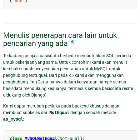
(
'doe'
)
Menulis penerapan cara lain untuk
pencarian yang ada
¶
Terkadang penjaja basisdata berbeda membutuhkan SQL berbeda
untuk pekerjaan yang sama. Untuk contoh ini kami akan menulis
kembali sebuah penyesuaian penerapan untuk MySQL untuk
penghubung NotEqual. Dari pada
<>
kami akan menggunakan
penghubung
!=
. (Catat bahwa dalam kenyataan hampir semua
basisdata mendukung keduanya, termasuk semua basisdata resmi
didukung oleh Django).
Kami dapat merubah perilaku pada backend khusus dengan
membuat subkelas dari
NotEqual
dengan sebuah metode
as_mysql
:
class
MySQLNotEqual
(
NotEqual
):