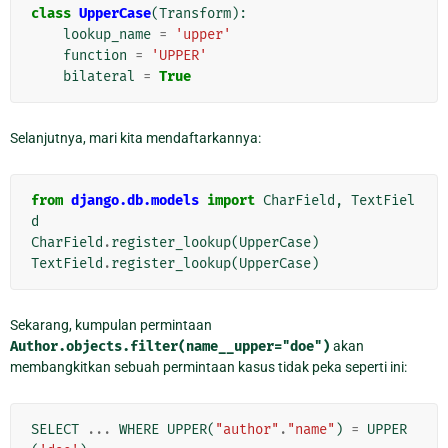
class
UpperCase
(
Transform
):
lookup_name
=
'upper'
function
=
'UPPER'
bilateral
=
True
Selanjutnya, mari kita mendaftarkannya:
from
django.db.models
import
CharField
,
TextFiel
d
CharField
.
register_lookup
(
UpperCase
)
TextField
.
register_lookup
(
UpperCase
)
Sekarang, kumpulan permintaan
Author.objects.filter(name__upper="doe")
akan
membangkitkan sebuah permintaan kasus tidak peka seperti ini:
SELECT
...
WHERE
UPPER
(
"author"
.
"name"
)
=
UPPER