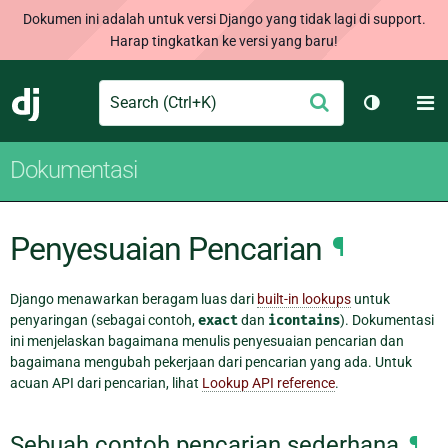
Dokumen ini adalah untuk versi Django yang tidak lagi di support.
Harap tingkatkan ke versi yang baru!
Search
M
Ajukan
Django
Ganti tem
Dokumentasi
Penyesuaian Pencarian
¶
Django menawarkan beragam luas dari
built-in lookups
untuk
penyaringan (sebagai contoh,
exact
dan
icontains
). Dokumentasi
ini menjelaskan bagaimana menulis penyesuaian pencarian dan
bagaimana mengubah pekerjaan dari pencarian yang ada. Untuk
acuan API dari pencarian, lihat
Lookup API reference
.
Sebuah contoh pencarian sederhana
¶