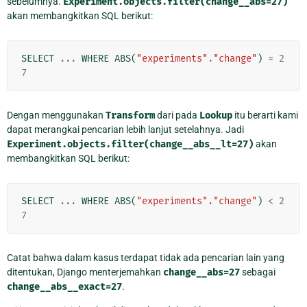
sebelumnya.
Experiment.objects.filter(change__abs=27)
akan membangkitkan SQL berikut:
SELECT
...
WHERE
ABS
(
"experiments"
.
"change"
)
=
2
7
Dengan menggunakan
Transform
dari pada
Lookup
itu berarti kami
dapat merangkai pencarian lebih lanjut setelahnya. Jadi
Experiment.objects.filter(change__abs__lt=27)
akan
membangkitkan SQL berikut:
SELECT
...
WHERE
ABS
(
"experiments"
.
"change"
)
<
2
7
Catat bahwa dalam kasus terdapat tidak ada pencarian lain yang
ditentukan, Django menterjemahkan
change__abs=27
sebagai
change__abs__exact=27
.