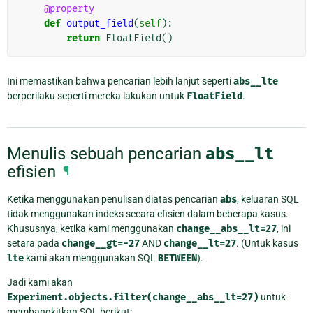
@property
def
output_field
(
self
):
return
FloatField
()
Ini memastikan bahwa pencarian lebih lanjut seperti
abs__lte
berperilaku seperti mereka lakukan untuk
FloatField
.
Menulis sebuah pencarian
abs__lt
efisien
¶
Ketika menggunakan penulisan diatas pencarian
abs
, keluaran SQL
tidak menggunakan indeks secara efisien dalam beberapa kasus.
Khususnya, ketika kami menggunakan
change__abs__lt=27
, ini
setara pada
change__gt=-27
AND
change__lt=27
. (Untuk kasus
lte
kami akan menggunakan SQL
BETWEEN
).
Jadi kami akan
Experiment.objects.filter(change__abs__lt=27)
untuk
membangkitkan SQL berikut: