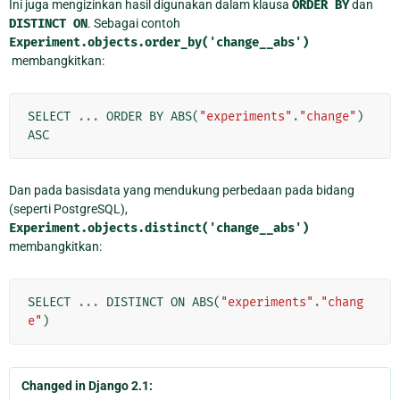
Ini juga mengizinkan hasil digunakan dalam klausa
ORDER
BY
dan
DISTINCT
ON
. Sebagai contoh
Experiment.objects.order_by('change__abs')
membangkitkan:
SELECT
...
ORDER
BY
ABS
(
"experiments"
.
"change"
)
ASC
Dan pada basisdata yang mendukung perbedaan pada bidang
(seperti PostgreSQL),
Experiment.objects.distinct('change__abs')
membangkitkan:
SELECT
...
DISTINCT
ON
ABS
(
"experiments"
.
"chang
e"
)
Changed in Django 2.1: