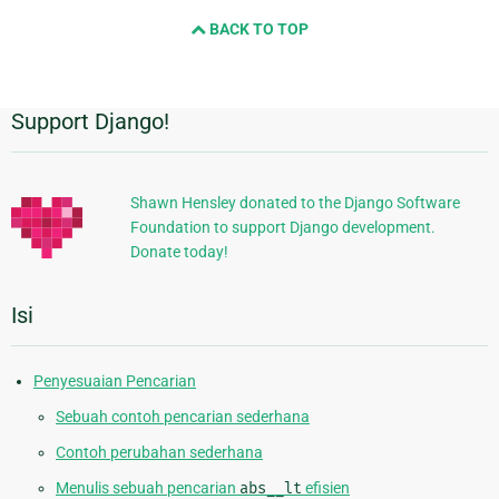
next
BACK TO TOP
page
Support Django!
Informasi
Tambahan
Shawn Hensley donated to the Django Software
Foundation to support Django development.
Donate today!
Isi
Penyesuaian Pencarian
Sebuah contoh pencarian sederhana
Contoh perubahan sederhana
Menulis sebuah pencarian
abs__lt
efisien