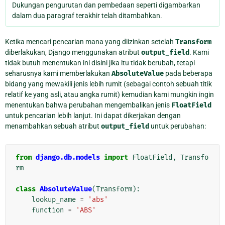
Dukungan pengurutan dan pembedaan seperti digambarkan
dalam dua paragraf terakhir telah ditambahkan.
Ketika mencari pencarian mana yang diizinkan setelah
Transform
diberlakukan, Django menggunakan atribut
output_field
. Kami
tidak butuh menentukan ini disini jika itu tidak berubah, tetapi
seharusnya kami memberlakukan
AbsoluteValue
pada beberapa
bidang yang mewakili jenis lebih rumit (sebagai contoh sebuah titik
relatif ke yang asli, atau angka rumit) kemudian kami mungkin ingin
menentukan bahwa perubahan mengembalikan jenis
FloatField
untuk pencarian lebih lanjut. Ini dapat dikerjakan dengan
menambahkan sebuah atribut
output_field
untuk perubahan:
from
django.db.models
import
FloatField
,
Transfo
rm
class
AbsoluteValue
(
Transform
):
lookup_name
=
'abs'
function
=
'ABS'