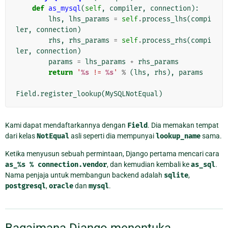
def
as_mysql
(
self
,
compiler
,
connection
):
lhs
,
lhs_params
=
self
.
process_lhs
(
compi
ler
,
connection
)
rhs
,
rhs_params
=
self
.
process_rhs
(
compi
ler
,
connection
)
params
=
lhs_params
+
rhs_params
return
'
%s
 != 
%s
'
%
(
lhs
,
rhs
),
params
Field
.
register_lookup
(
MySQLNotEqual
)
Kami dapat mendaftarkannya dengan
Field
. Dia memakan tempat
dari kelas
NotEqual
asli seperti dia mempunyai
lookup_name
sama.
Ketika menyusun sebuah permintaan, Django pertama mencari cara
as_%s
%
connection.vendor
, dan kemudian kembali ke
as_sql
.
Nama penjaja untuk membangun backend adalah
sqlite
,
postgresql
,
oracle
dan
mysql
.