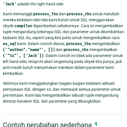
'Jack'
adalah the right-hand side.
Kami memanggil
process_lhs
dan
process_rhs
untuk merubah
mereka kedalam nilai-nilai kami butuh untuk SQL menggunakan
obyek
compiler
digambarkan sebelumnya. Cara ini mengembalikan
tuple mengandung beberapa SQL dan parameter untuk ditambahkan
kedaam SQL itu, seperti yang kita perlu untuk mengembalikan cara
as_sql
kami. Dalam contoh diatas,
process_lhs
mengembalikan
('"author"."name"',
[])
dan
process_rhs
mengembalikan
('"%s"',
['Jack'])
. Dalam contoh ini tidak ada parameter untuk
left hand side, tetapi ini akan tergantung pada obyek kita punya, jadi
jami masih butuh menyertakan merekan dalam parameter kami
kembalikan.
Akhirnya kami menggabungkan bagian-bagian kedalam sebuah
pernyataan SQL dengan
<>
, dan memasok semua parameter untuk
permintaan. Kami lalu mengambalikan sebuah tuple mengandung
deretan karakter SQL dan parameter yang dibangkitkan.
Contoh perubahan sederhana
¶