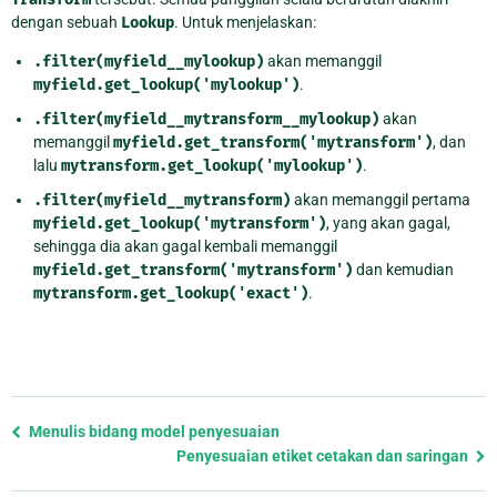
dengan sebuah
Lookup
. Untuk menjelaskan:
.filter(myfield__mylookup)
akan memanggil
myfield.get_lookup('mylookup')
.
.filter(myfield__mytransform__mylookup)
akan
memanggil
myfield.get_transform('mytransform')
, dan
lalu
mytransform.get_lookup('mylookup')
.
.filter(myfield__mytransform)
akan memanggil pertama
myfield.get_lookup('mytransform')
, yang akan gagal,
sehingga dia akan gagal kembali memanggil
myfield.get_transform('mytransform')
dan kemudian
mytransform.get_lookup('exact')
.
Previous
Menulis bidang model penyesuaian
page
Penyesuaian etiket cetakan dan saringan
and