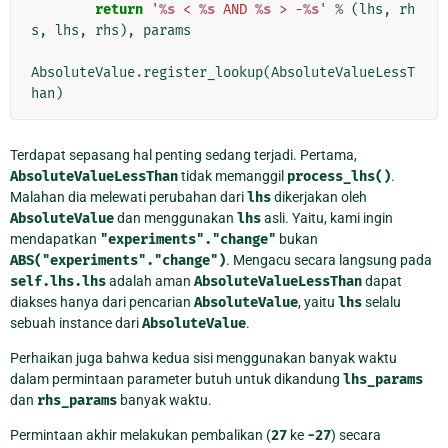
return
'
%s
 < 
%s
 AND 
%s
 > -
%s
'
%
(
lhs
,
rh
s
,
lhs
,
rhs
),
params
AbsoluteValue
.
register_lookup
(
AbsoluteValueLessT
han
)
Terdapat sepasang hal penting sedang terjadi. Pertama,
AbsoluteValueLessThan
tidak memanggil
process_lhs()
.
Malahan dia melewati perubahan dari
lhs
dikerjakan oleh
AbsoluteValue
dan menggunakan
lhs
asli. Yaitu, kami ingin
mendapatkan
"experiments"."change"
bukan
ABS("experiments"."change")
. Mengacu secara langsung pada
self.lhs.lhs
adalah aman
AbsoluteValueLessThan
dapat
diakses hanya dari pencarian
AbsoluteValue
, yaitu
lhs
selalu
sebuah instance dari
AbsoluteValue
.
Perhaikan juga bahwa kedua sisi menggunakan banyak waktu
dalam permintaan parameter butuh untuk dikandung
lhs_params
dan
rhs_params
banyak waktu.
Permintaan akhir melakukan pembalikan (
27
ke
-27
) secara