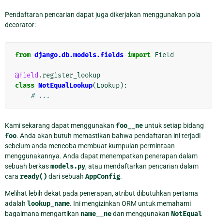
Pendaftaran pencarian dapat juga dikerjakan menggunakan pola
decorator:
from
django.db.models.fields
import
Field
@Field
.
register_lookup
class
NotEqualLookup
(
Lookup
):
# ...
Kami sekarang dapat menggunakan
foo__ne
untuk setiap bidang
foo
. Anda akan butuh memastikan bahwa pendaftaran ini terjadi
sebelum anda mencoba membuat kumpulan permintaan
menggunakannya. Anda dapat menempatkan penerapan dalam
sebuah berkas
models.py
, atau mendaftarkan pencarian dalam
cara
ready()
dari sebuah
AppConfig
.
Melihat lebih dekat pada penerapan, atribut dibutuhkan pertama
adalah
lookup_name
. Ini mengizinkan ORM untuk memahami
bagaimana mengartikan
name__ne
dan menggunakan
NotEqual