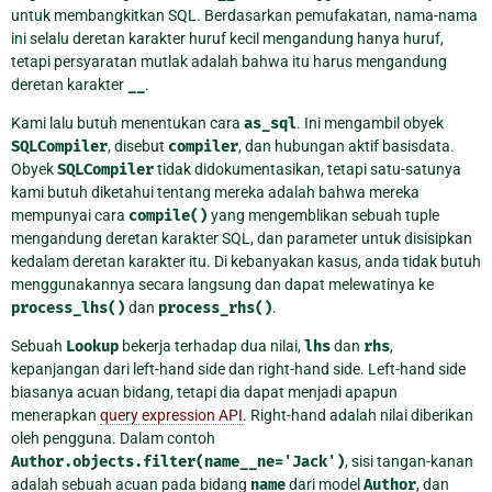
untuk membangkitkan SQL. Berdasarkan pemufakatan, nama-nama
ini selalu deretan karakter huruf kecil mengandung hanya huruf,
tetapi persyaratan mutlak adalah bahwa itu harus mengandung
deretan karakter
__
.
Kami lalu butuh menentukan cara
as_sql
. Ini mengambil obyek
SQLCompiler
, disebut
compiler
, dan hubungan aktif basisdata.
Obyek
SQLCompiler
tidak didokumentasikan, tetapi satu-satunya
kami butuh diketahui tentang mereka adalah bahwa mereka
mempunyai cara
compile()
yang mengemblikan sebuah tuple
mengandung deretan karakter SQL, dan parameter untuk disisipkan
kedalam deretan karakter itu. Di kebanyakan kasus, anda tidak butuh
menggunakannya secara langsung dan dapat melewatinya ke
process_lhs()
dan
process_rhs()
.
Sebuah
Lookup
bekerja terhadap dua nilai,
lhs
dan
rhs
,
kepanjangan dari left-hand side dan right-hand side. Left-hand side
biasanya acuan bidang, tetapi dia dapat menjadi apapun
menerapkan
query expression API
. Right-hand adalah nilai diberikan
oleh pengguna. Dalam contoh
Author.objects.filter(name__ne='Jack')
, sisi tangan-kanan
adalah sebuah acuan pada bidang
name
dari model
Author
, dan