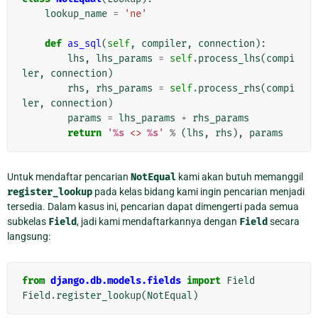
lookup_name
=
'ne'
def
as_sql
(
self
,
compiler
,
connection
):
lhs
,
lhs_params
=
self
.
process_lhs
(
compi
ler
,
connection
)
rhs
,
rhs_params
=
self
.
process_rhs
(
compi
ler
,
connection
)
params
=
lhs_params
+
rhs_params
return
'
%s
 <> 
%s
'
%
(
lhs
,
rhs
),
params
Untuk mendaftar pencarian
NotEqual
kami akan butuh memanggil
register_lookup
pada kelas bidang kami ingin pencarian menjadi
tersedia. Dalam kasus ini, pencarian dapat dimengerti pada semua
subkelas
Field
, jadi kami mendaftarkannya dengan
Field
secara
langsung:
from
django.db.models.fields
import
Field
Field
.
register_lookup
(
NotEqual
)