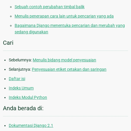
Sebuah contoh perubahan timbal balik
Menulis penerapan cara lain untuk pencarian yang ada
Bagaimana Django menentuka pencarian dan merubah yang
sedang digunakan
Cari
Sebelumnya:
Menulis bidang model penyesuaian
Selanjutnya:
Penyesuaian etiket cetakan dan saringan
Daftar isi
Indeks Umum
Indeks Modul Python
Anda berada di:
Dokumentasi Django 2.1