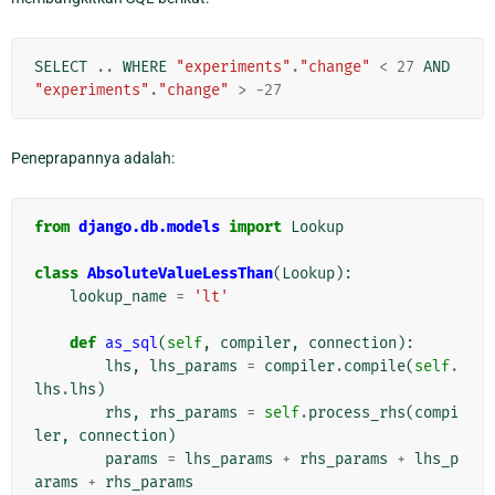
SELECT
..
WHERE
"experiments"
.
"change"
<
27
AND
"experiments"
.
"change"
>
-
27
Peneprapannya adalah:
from
django.db.models
import
Lookup
class
AbsoluteValueLessThan
(
Lookup
):
lookup_name
=
'lt'
def
as_sql
(
self
,
compiler
,
connection
):
lhs
,
lhs_params
=
compiler
.
compile
(
self
.
lhs
.
lhs
)
rhs
,
rhs_params
=
self
.
process_rhs
(
compi
ler
,
connection
)
params
=
lhs_params
+
rhs_params
+
lhs_p
arams
+
rhs_params