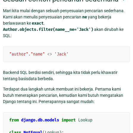
Mari kita mulai dengan sebuah penyesuaian pencarian sederhana.
Kami akan menulis penyesuaian pencarian
ne
yang bekerja
berlawawan ke
exact
.
Author.objects.filter(name__ne='Jack')
akan dirubah ke
SQL:
"author"
.
"name"
<>
'Jack'
Backend SQL berdisi sendiri, sehingga kita tidak perlu khawatir
tentang basisdata berbeda.
Terdapat dua langkah untuk membuat ini bekerja. Pertama kami
butuh menerapkan pencarian, kemudian kami butuh mengatakan
Django tentang ini. Penerapannya sangat mudah:
from
django.db.models
import
Lookup
class
NotEqual
(
Lookup
):