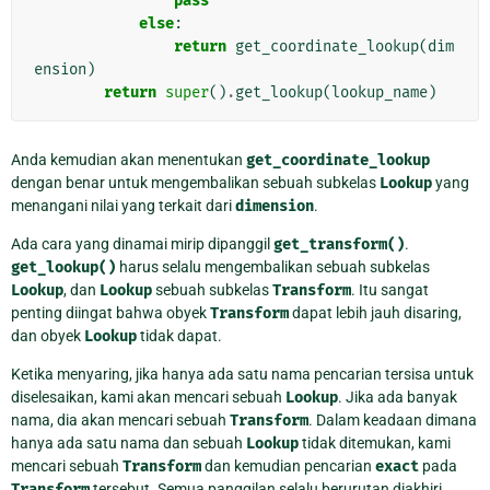
pass
else
:
return
get_coordinate_lookup
(
dim
ension
)
return
super
()
.
get_lookup
(
lookup_name
)
Anda kemudian akan menentukan
get_coordinate_lookup
dengan benar untuk mengembalikan sebuah subkelas
Lookup
yang
menangani nilai yang terkait dari
dimension
.
Ada cara yang dinamai mirip dipanggil
get_transform()
.
get_lookup()
harus selalu mengembalikan sebuah subkelas
Lookup
, dan
Lookup
sebuah subkelas
Transform
. Itu sangat
penting diingat bahwa obyek
Transform
dapat lebih jauh disaring,
dan obyek
Lookup
tidak dapat.
Ketika menyaring, jika hanya ada satu nama pencarian tersisa untuk
diselesaikan, kami akan mencari sebuah
Lookup
. Jika ada banyak
nama, dia akan mencari sebuah
Transform
. Dalam keadaan dimana
hanya ada satu nama dan sebuah
Lookup
tidak ditemukan, kami
mencari sebuah
Transform
dan kemudian pencarian
exact
pada
Transform
tersebut. Semua panggilan selalu berurutan diakhiri