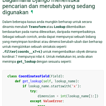
Bagaimana Django menentuka
pencarian dan merubah yang sedang
digunakan
¶
Dalam beberapa kasus anda mungkin berharap untuk secara
dinamis merubah
Transform
atau
Lookup
dikembalikan
berdasarkan pada nama dilewatkan, daripada memperbaikinya.
Sebagai sebuah contoh, anda dapat mempunyai sebuah bidang
yang menyimpan kordinat atau dimensi berubah-ubah dan berharap
untuk mengizinkan sebuah sintaksis seperti
.filter(coords__x7=4)
untuk mengembalikan obyek dimana
kordinat 7 mempunyai nilai 4. Untuk melakukan ini, anda akan
menimpa
get_lookup
dengan sesuatu seperti:
class
CoordinatesField
(
Field
):
def
get_lookup
(
self
,
lookup_name
):
if
lookup_name
.
startswith
(
'x'
):
try
:
dimension
=
int
(
lookup_name
[
1
:])
except
ValueError
: