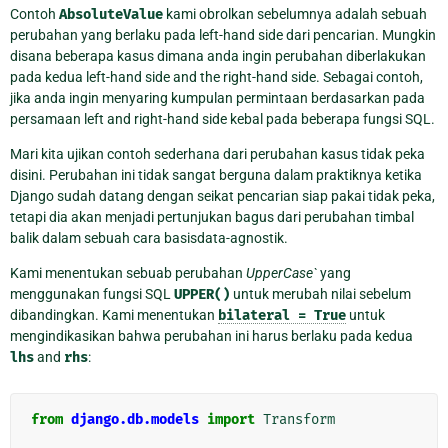
Contoh
AbsoluteValue
kami obrolkan sebelumnya adalah sebuah
perubahan yang berlaku pada left-hand side dari pencarian. Mungkin
disana beberapa kasus dimana anda ingin perubahan diberlakukan
pada kedua left-hand side and the right-hand side. Sebagai contoh,
jika anda ingin menyaring kumpulan permintaan berdasarkan pada
persamaan left and right-hand side kebal pada beberapa fungsi SQL.
Mari kita ujikan contoh sederhana dari perubahan kasus tidak peka
disini. Perubahan ini tidak sangat berguna dalam praktiknya ketika
Django sudah datang dengan seikat pencarian siap pakai tidak peka,
tetapi dia akan menjadi pertunjukan bagus dari perubahan timbal
balik dalam sebuah cara basisdata-agnostik.
Kami menentukan sebuab perubahan
UpperCase`
yang
menggunakan fungsi SQL
UPPER()
untuk merubah nilai sebelum
dibandingkan. Kami menentukan
bilateral
=
True
untuk
mengindikasikan bahwa perubahan ini harus berlaku pada kedua
lhs
and
rhs
:
from
django.db.models
import
Transform