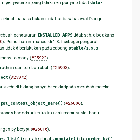
dmin penyesuaian yang tidak mempunyai atribut
data-
sebuah bahasa bukan di daftar basaha awal Django
 sebuah pengaturan
INSTALLED_APPS
tidak sah, dibelakang
0
). Pemulihan ini muncul di 1.8.5 sebagai pengaruh
an tidak diberlakukan pada cabang
stable/1.9.x
.
l many-to-many (
#25922
).
e
admin dan tombol rubah (
#25903
).
ject
(
#25972
).
ris jeda di bidang hanya-baca daripada merubah mereka
.get_context_object_name()
(
#26006
).
san basisdata ketika itu tidak memuat alat bantu
ngan py-bcrypt (
#26016
).
es_list()
setelah sebuah
annotate()
dan
order_by()