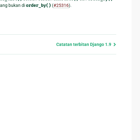
ang bukan di
order_by()
(
#25316
).
Catatan terbitan Django 1.9