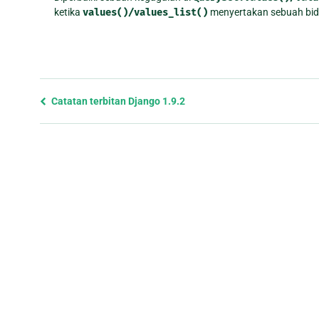
ketika
values()/values_list()
menyertakan sebuah bid
Previous
Catatan terbitan Django 1.9.2
page
and
next
page