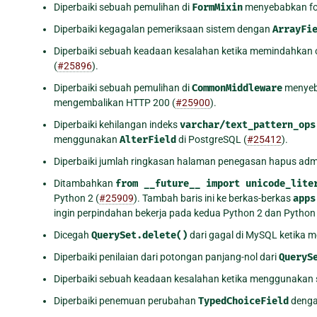
Diperbaiki sebuah pemulihan di
FormMixin
menyebabkan form
Diperbaiki kegagalan pemeriksaan sistem dengan
ArrayFi
Diperbaiki sebuah keadaan kesalahan ketika memindahkan 
(
#25896
).
Diperbaiki sebuah pemulihan di
CommonMiddleware
menyeb
mengembalikan HTTP 200 (
#25900
).
Diperbaiki kehilangan indeks
varchar/text_pattern_ops
menggunakan
AlterField
di PostgreSQL (
#25412
).
Diperbaiki jumlah ringkasan halaman penegasan hapus admin
Ditambahkan
from
__future__
import
unicode_lite
Python 2 (
#25909
). Tambah baris ini ke berkas-berkas
apps
ingin perpindahan bekerja pada kedua Python 2 dan Python 
Dicegah
QuerySet.delete()
dari gagal di MySQL ketika 
Diperbaiki penilaian dari potongan panjang-nol dari
QueryS
Diperbaiki sebuah keadaan kesalahan ketika menggunakan
Diperbaiki penemuan perubahan
TypedChoiceField
dengan