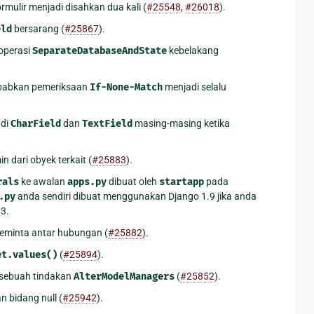
ulir menjadi disahkan dua kali (
#25548
,
#26018
).
eld
bersarang (
#25867
).
operasi
SeparateDatabaseAndState
kebelakang
abkan pemeriksaan
If-None-Match
menjadi selalu
di
CharField
dan
TextField
masing-masing ketika
 dari obyek terkait (
#25883
).
rals
ke awalan
apps.py
dibuat oleh
startapp
pada
.py
anda sendiri dibuat menggunakan Django 1.9 jika anda
3.
meminta antar hubungan (
#25882
).
et.values()
(
#25894
).
 sebuah tindakan
AlterModelManagers
(
#25852
).
 bidang null (
#25942
).