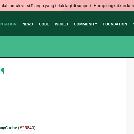
alah untuk versi Django yang tidak lagi di support. Harap tingkatkan ke v
NTATION
NEWS
CODE
ISSUES
COMMUNITY
FOUNDATION
¶
mmyCache
(
#25840
).