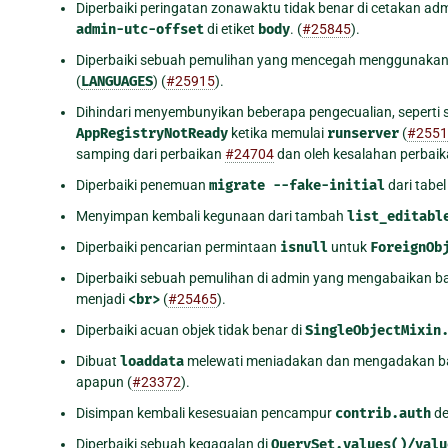
Diperbaiki peringatan zonawaktu tidak benar di cetakan a
admin-utc-offset
di etiket
body
. (
#25845
).
Diperbaiki sebuah pemulihan yang mencegah menggunakan 
(
LANGUAGES
) (
#25915
).
Dihindari menyembunyikan beberapa pengecualian, seperti
AppRegistryNotReady
ketika memulai
runserver
(
#2551
samping dari perbaikan
#24704
dan oleh kesalahan perbaik
Diperbaiki penemuan
migrate
--fake-initial
dari tabe
Menyimpan kembali kegunaan dari tambah
list_editabl
Diperbaiki pencarian permintaan
isnull
untuk
ForeignOb
Diperbaiki sebuah pemulihan di admin yang mengabaikan ba
menjadi
<br>
(
#25465
).
Diperbaiki acuan objek tidak benar di
SingleObjectMixin
Dibuat
loaddata
melewati meniadakan dan mengadakan bata
apapun (
#23372
).
Disimpan kembali kesesuaian pencampur
contrib.auth
de
Diperbaiki sebuah kegagalan di
QuerySet.values()/valu