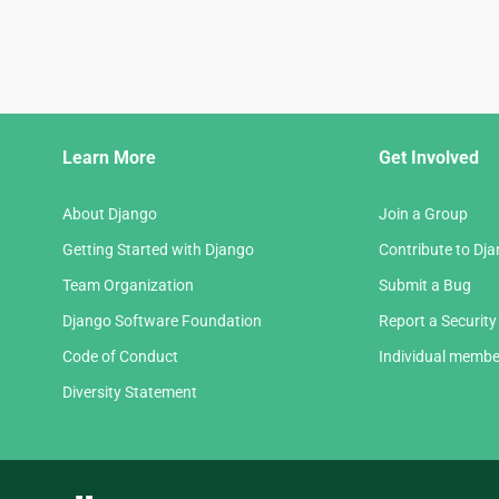
Django
Learn More
Get Involved
Links
About Django
Join a Group
Getting Started with Django
Contribute to Dj
Team Organization
Submit a Bug
Django Software Foundation
Report a Security
Code of Conduct
Individual membe
Diversity Statement