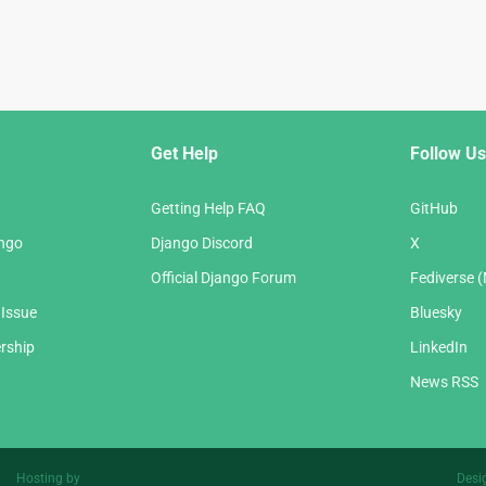
Get Help
Follow Us
Getting Help FAQ
GitHub
ango
Django Discord
X
Official Django Forum
Fediverse 
 Issue
Bluesky
rship
LinkedIn
News RSS
Hosting by
Desi