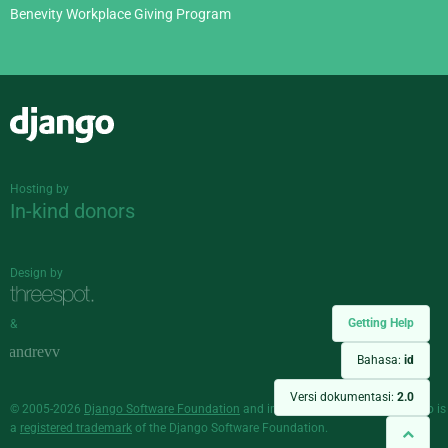
Benevity Workplace Giving Program
Django
Hosting by
In-kind donors
Design by
Getting Help
&
Bahasa:
id
Versi dokumentasi:
2.0
© 2005-2026
Django Software Foundation
and individual contributors. Django is
a
registered trademark
of the Django Software Foundation.