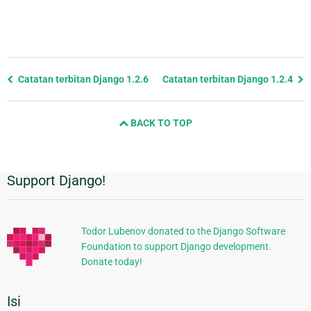
Previous
Catatan terbitan Django 1.2.6
Catatan terbitan Django 1.2.4
page
and
BACK TO TOP
next
page
Support Django!
Informasi
Tambahan
Todor Lubenov donated to the Django Software
Foundation to support Django development.
Donate today!
Isi