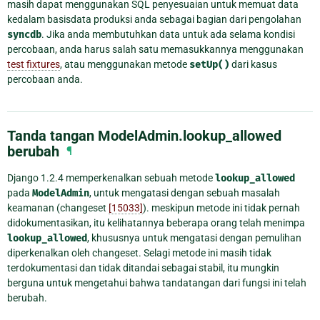
masih dapat menggunakan SQL penyesuaian untuk memuat data
kedalam basisdata produksi anda sebagai bagian dari pengolahan
syncdb
. Jika anda membutuhkan data untuk ada selama kondisi
percobaan, anda harus salah satu memasukkannya menggunakan
test fixtures
, atau menggunakan metode
setUp()
dari kasus
percobaan anda.
Tanda tangan ModelAdmin.lookup_allowed
berubah
¶
Django 1.2.4 memperkenalkan sebuah metode
lookup_allowed
pada
ModelAdmin
, untuk mengatasi dengan sebuah masalah
keamanan (changeset
[15033]
). meskipun metode ini tidak pernah
didokumentasikan, itu kelihatannya beberapa orang telah menimpa
lookup_allowed
, khususnya untuk mengatasi dengan pemulihan
diperkenalkan oleh changeset. Selagi metode ini masih tidak
terdokumentasi dan tidak ditandai sebagai stabil, itu mungkin
berguna untuk mengetahui bahwa tandatangan dari fungsi ini telah
berubah.