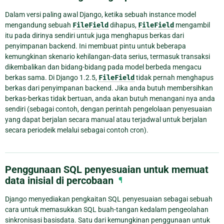
Dalam versi paling awal Django, ketika sebuah instance model
mengandung sebuah
FileField
dihapus,
FileField
mengambil
itu pada dirinya sendiri untuk juga menghapus berkas dari
penyimpanan backend. Ini membuat pintu untuk beberapa
kemungkinan skenario kehilangan-data serius, termasuk transaksi
dikembalikan dan bidang-bidang pada model berbeda mengacu
berkas sama. Di Django 1.2.5,
FileField
tidak pernah menghapus
berkas dari penyimpanan backend. Jika anda butuh membersihkan
berkas-berkas tidak bertuan, anda akan butuh menangani nya anda
sendiri (sebagai contoh, dengan perintah pengelolaan penyesuaian
yang dapat berjalan secara manual atau terjadwal untuk berjalan
secara periodeik melalui sebagai contoh cron).
Penggunaan SQL penyesuaian untuk memuat
data inisial di percobaan
¶
Django menyediakan pengkaitan SQL penyesuaian sebagai sebuah
cara untuk memasukkan SQL buah-tangan kedalam pengeolahan
sinkronisasi basisdata. Satu dari kemungkinan penggunaan untuk