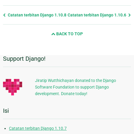
Previous
Catatan terbitan Django 1.10.8
Catatan terbitan Django 1.10.6
page
and
BACK TO TOP
next
page
Support Django!
Informasi
Tambahan
Jiratip Wutthichayan donated to the Django
Software Foundation to support Django
development. Donate today!
Isi
Catatan terbitan Django 1.10.7