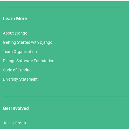
Django
Links
Learn More
About Django
Getting Started with Django
Team Organization
Django Software Foundation
Code of Conduct
Diversity Statement
Get Involved
Join a Group