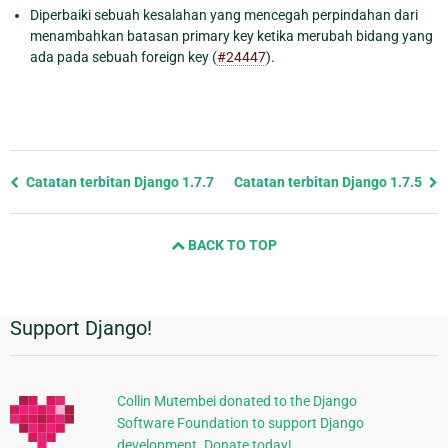
Diperbaiki sebuah kesalahan yang mencegah perpindahan dari
menambahkan batasan primary key ketika merubah bidang yang
ada pada sebuah foreign key (
#24447
).
Previous
Catatan terbitan Django 1.7.7
Catatan terbitan Django 1.7.5
page
and
BACK TO TOP
next
page
Support Django!
Informasi
Tambahan
Collin Mutembei donated to the Django
Software Foundation to support Django
development. Donate today!