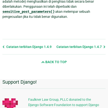
adalah metode) menghasilkan di penghias tidak secara benar
diberlakukan. Penggunaan ini telah diperbaiki dan
sensitive_post_parameters()
akan melempar sebuah
pengecualian jika itu tidak benar digunakan.
Previous
Catatan terbitan Django 1.4.9
Catatan terbitan Django 1.4.7
page
and
BACK TO TOP
next
page
Support Django!
Informasi
Tambahan
Faulkner Law Group, PLLC donated to the
Django Software Foundation to support Django