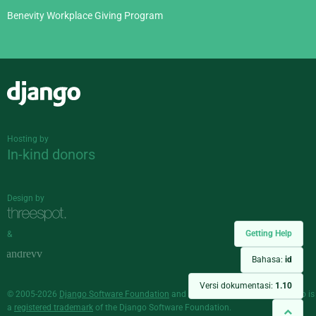
Benevity Workplace Giving Program
Django
Hosting by
In-kind donors
Design by
Getting Help
&
Bahasa:
id
Versi dokumentasi:
1.10
© 2005-2026
Django Software Foundation
and individual contributors. Django is
a
registered trademark
of the Django Software Foundation.