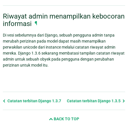
Riwayat admin menampilkan kebocoran
informasi
¶
Di vesi sebelumnya dari Django, sebuah pengguna admin tanpa
merubah perizinan pada model dapat masih menampilkan
perwakilan unicode dari instance melalui catatan riwayat admin
mereka. Django 1.3.6 sekarang membatasi tampilan catatan riwayat
admin untuk sebuah obyek pada pengguna dengan perubahan
perizinan untuk model itu.
Previous
Catatan terbitan Django 1.3.7
Catatan terbitan Django 1.3.5
page
and
BACK TO TOP
next
page