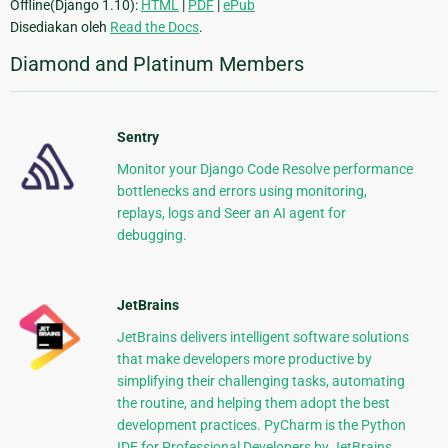
Offline(Django 1.10):
HTML
|
PDF
|
ePub
Disediakan oleh
Read the Docs
.
Diamond and Platinum Members
Sentry
Monitor your Django Code Resolve performance
bottlenecks and errors using monitoring,
replays, logs and Seer an AI agent for
debugging.
JetBrains
JetBrains delivers intelligent software solutions
that make developers more productive by
simplifying their challenging tasks, automating
the routine, and helping them adopt the best
development practices. PyCharm is the Python
IDE for Professional Developers by JetBrains