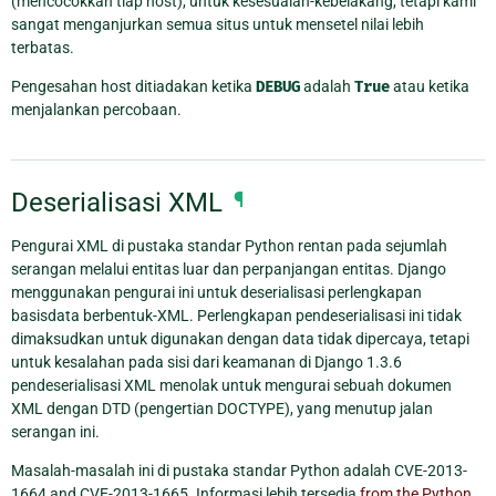
(mencocokkan tiap host), untuk kesesuaian-kebelakang, tetapi kami
sangat menganjurkan semua situs untuk mensetel nilai lebih
terbatas.
Pengesahan host ditiadakan ketika
DEBUG
adalah
True
atau ketika
menjalankan percobaan.
Deserialisasi XML
¶
Pengurai XML di pustaka standar Python rentan pada sejumlah
serangan melalui entitas luar dan perpanjangan entitas. Django
menggunakan pengurai ini untuk deserialisasi perlengkapan
basisdata berbentuk-XML. Perlengkapan pendeserialisasi ini tidak
dimaksudkan untuk digunakan dengan data tidak dipercaya, tetapi
untuk kesalahan pada sisi dari keamanan di Django 1.3.6
pendeserialisasi XML menolak untuk mengurai sebuah dokumen
XML dengan DTD (pengertian DOCTYPE), yang menutup jalan
serangan ini.
Masalah-masalah ini di pustaka standar Python adalah CVE-2013-
1664 and CVE-2013-1665. Informasi lebih tersedia
from the Python