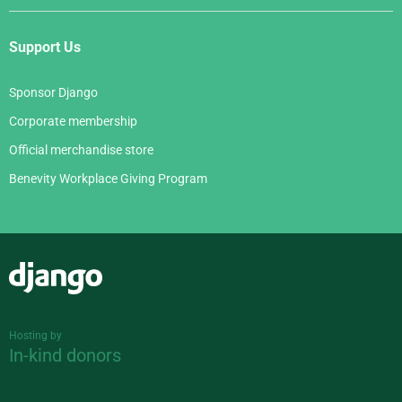
Support Us
Sponsor Django
Corporate membership
Official merchandise store
Benevity Workplace Giving Program
Django
Hosting by
In-kind donors