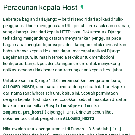
Peracunan kepala Host
¶
Beberapa bagian dari Django – berdiri sendiri dari aplikasi ditulis-
pengguna-akhir – menggunakan URL penuh, termasuk nama ranah,
yang dibangkitkan dari kepala HTTP Host. Dokumentasi Django
terkadang mengandung catatan menyarankan pengguna pada
bagaimana mengkonfigurasi peladen Jaringan untuk memastikan
bahwa hanya kepala Host sah dapat mencapai aplikasi Django.
Bagaimanapun, itu masih tersedia teknik untuk membodohi
konfigurasi banyak peladen Jaringan umum untuk menyokong
aplikasi dengan tidak benar dan kemungkinan kepala Host jahat.
Untuk alasan ini, Django 1.3.6 menambahkan pengaturan baru,
ALLOWED_HOSTS
,yang harus mengandung sebuah daftar eksplisit
dari nama ranah/host sah untuk situs ini. Sebuah permintaan
dengan kepala Host tidak mencocokkan sebuah masukan di daftar
ini akan memunculkan
SuspiciousOperation
jika
request.get_host()
dipanggil. Untuk rincian penuh lihat
dokumentasi untuk pengaturan
ALLOWED_HOSTS
.
Nilai awalan untuk pengaturan ini di Django 1.3.6 adalah
['*']