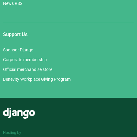
News RSS
Support Us
Sponsor Django
Corporate membership
Official merchandise store
Benevity Workplace Giving Program
Django
Hosting by