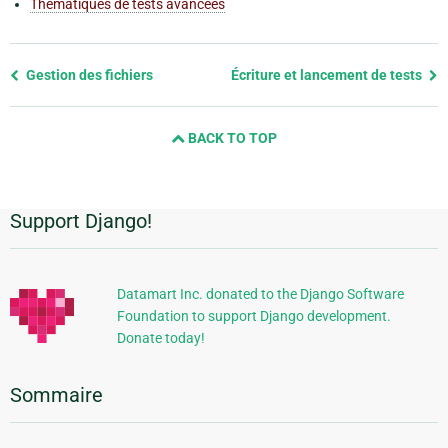
Thématiques de tests avancées
Previous
Gestion des fichiers
Écriture et lancement de tests
page
and
BACK TO TOP
next
page
Support Django!
Informations
supplémentaires
Datamart Inc. donated to the Django Software
Foundation to support Django development.
Donate today!
Sommaire