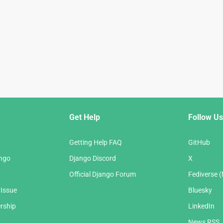
Get Help
Follow Us
Getting Help FAQ
GitHub
ango
Django Discord
X
Official Django Forum
Fediverse 
 Issue
Bluesky
rship
LinkedIn
News RSS