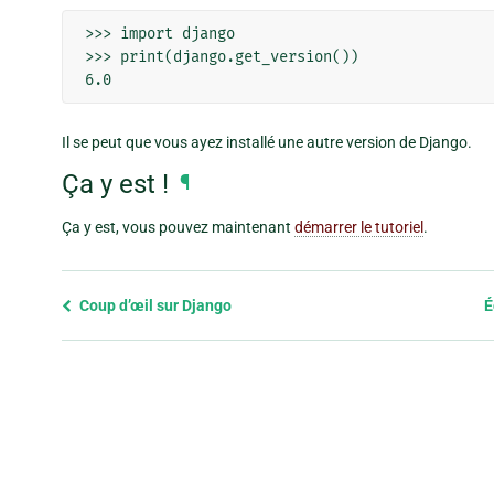
>>> import django

>>> print(django.get_version())

6.0
Il se peut que vous ayez installé une autre version de Django.
Ça y est !
¶
Ça y est, vous pouvez maintenant
démarrer le tutoriel
.
Previous
Coup d’œil sur Django
É
page
and
next
page