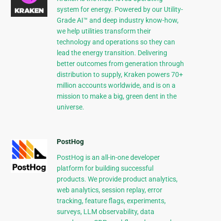
system for energy. Powered by our Utility-
Grade AI™ and deep industry know-how,
we help utilities transform their
technology and operations so they can
lead the energy transition. Delivering
better outcomes from generation through
distribution to supply, Kraken powers 70+
million accounts worldwide, and is on a
mission to make a big, green dent in the
universe.
PostHog
PostHog is an all-in-one developer
platform for building successful
products. We provide product analytics,
web analytics, session replay, error
tracking, feature flags, experiments,
surveys, LLM observability, data