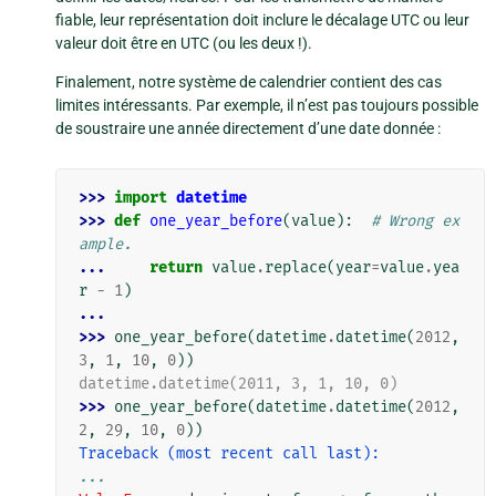
fiable, leur représentation doit inclure le décalage UTC ou leur
valeur doit être en UTC (ou les deux !).
Finalement, notre système de calendrier contient des cas
limites intéressants. Par exemple, il n’est pas toujours possible
de soustraire une année directement d’une date donnée :
>>> 
import
datetime
>>> 
def
one_year_before
(
value
):
# Wrong ex
ample.
... 
return
value
.
replace
(
year
=
value
.
yea
r
-
1
)
...
>>> 
one_year_before
(
datetime
.
datetime
(
2012
,
3
,
1
,
10
,
0
))
datetime.datetime(2011, 3, 1, 10, 0)
>>> 
one_year_before
(
datetime
.
datetime
(
2012
,
2
,
29
,
10
,
0
))
Traceback (most recent call last):
...