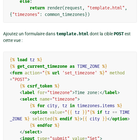
else
:
return
render
(
request
,
"template.html"
,
{
"timezones"
:
common_timezones
})
Ajoutez un formulaire dans
template.html
dont la cible
POST
est
cette vue :
{%
load
tz
%}
{%
get_current_timezone
as
TIME_ZONE
%}
<
form
action
=
"
{%
url
'set_timezone'
%}
"
method
=
"POST"
>
{%
csrf_token
%}
<
label
for
=
"timezone"
>
Time zone:
</
label
>
<
select
name
=
"timezone"
>
{%
for
city
,
tz
in
timezones.items
%}
<
option
value
=
"
{{
tz
}}
"
{%
if
tz
==
TIME
_ZONE
%}
selected
{%
endif
%}
>
{{
city
}}
</
option
>
{%
endfor
%}
</
select
>
<
input
type
=
"submit"
value
=
"Set"
>