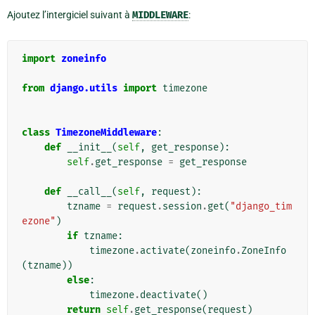
Ajoutez l’intergiciel suivant à
MIDDLEWARE
:
import
zoneinfo
from
django.utils
import
timezone
class
TimezoneMiddleware
:
def
__init__
(
self
,
get_response
):
self
.
get_response
=
get_response
def
__call__
(
self
,
request
):
tzname
=
request
.
session
.
get
(
"django_tim
ezone"
)
if
tzname
:
timezone
.
activate
(
zoneinfo
.
ZoneInfo
(
tzname
))
else
:
timezone
.
deactivate
()
return
self
.
get_response
(
request
)