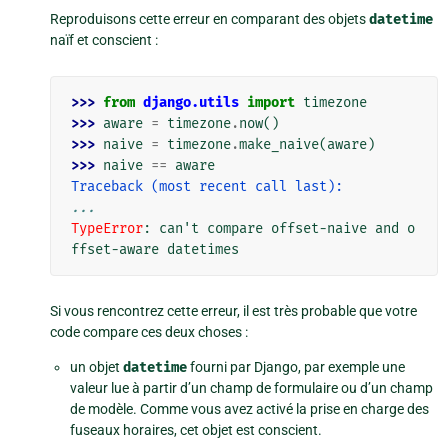
Reproduisons cette erreur en comparant des objets
datetime
naïf et conscient :
>>> 
from
django.utils
import
timezone
>>> 
aware
=
timezone
.
now
()
>>> 
naive
=
timezone
.
make_naive
(
aware
)
>>> 
naive
==
aware
Traceback (most recent call last):
...
TypeError
: 
can't compare offset-naive and o
ffset-aware datetimes
Si vous rencontrez cette erreur, il est très probable que votre
code compare ces deux choses :
un objet
datetime
fourni par Django, par exemple une
valeur lue à partir d’un champ de formulaire ou d’un champ
de modèle. Comme vous avez activé la prise en charge des
fuseaux horaires, cet objet est conscient.