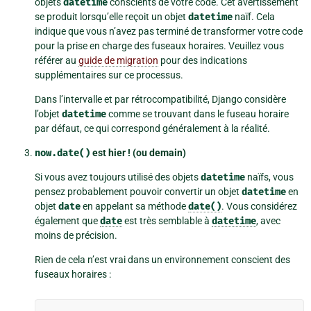
objets
datetime
conscients de votre code. Cet avertissement
se produit lorsqu’elle reçoit un objet
datetime
naïf. Cela
indique que vous n’avez pas terminé de transformer votre code
pour la prise en charge des fuseaux horaires. Veuillez vous
référer au
guide de migration
pour des indications
supplémentaires sur ce processus.
Dans l’intervalle et par rétrocompatibilité, Django considère
l’objet
datetime
comme se trouvant dans le fuseau horaire
par défaut, ce qui correspond généralement à la réalité.
now.date()
est hier ! (ou demain)
Si vous avez toujours utilisé des objets
datetime
naïfs, vous
pensez probablement pouvoir convertir un objet
datetime
en
objet
date
en appelant sa méthode
date()
. Vous considérez
également que
date
est très semblable à
datetime
, avec
moins de précision.
Rien de cela n’est vrai dans un environnement conscient des
fuseaux horaires :