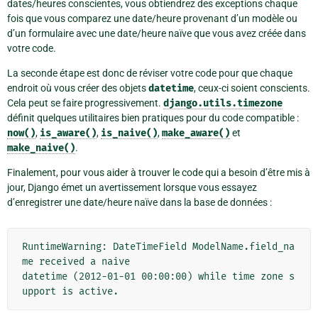
dates/heures conscientes, vous obtiendrez des exceptions chaque
fois que vous comparez une date/heure provenant d’un modèle ou
d’un formulaire avec une date/heure naïve que vous avez créée dans
votre code.
La seconde étape est donc de réviser votre code pour que chaque
endroit où vous créer des objets
datetime
, ceux-ci soient conscients.
Cela peut se faire progressivement.
django.utils.timezone
définit quelques utilitaires bien pratiques pour du code compatible :
now()
,
is_aware()
,
is_naive()
,
make_aware()
et
make_naive()
.
Finalement, pour vous aider à trouver le code qui a besoin d’être mis à
jour, Django émet un avertissement lorsque vous essayez
d’enregistrer une date/heure naïve dans la base de données :
RuntimeWarning: DateTimeField ModelName.field_na
me received a naive
datetime (2012-01-01 00:00:00) while time zone s
upport is active.