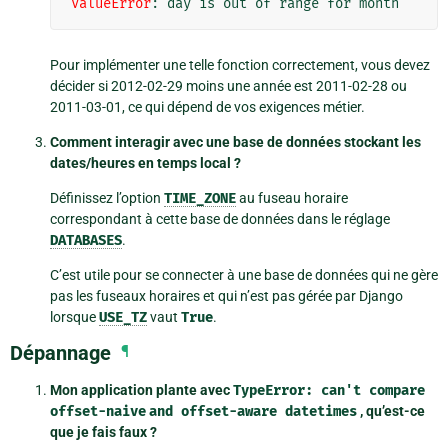
ValueError
: 
day is out of range for month
Pour implémenter une telle fonction correctement, vous devez
décider si 2012-02-29 moins une année est 2011-02-28 ou
2011-03-01, ce qui dépend de vos exigences métier.
Comment interagir avec une base de données stockant les
dates/heures en temps local ?
Définissez l’option
TIME_ZONE
au fuseau horaire
correspondant à cette base de données dans le réglage
DATABASES
.
C’est utile pour se connecter à une base de données qui ne gère
pas les fuseaux horaires et qui n’est pas gérée par Django
lorsque
USE_TZ
vaut
True
.
Dépannage
¶
Mon application plante avec
TypeError:
can't
compare
offset-naive
and
offset-aware
datetimes
, qu’est-ce
que je fais faux ?