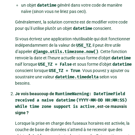
un objet
datetime
généré dans votre code de manière
naïve (sinon vous ne liriez pas ceci).
Généralement, la solution correcte est de modifier votre code
pour qu’il utilise plutôt un objet
datetime
conscient.
Si vous écrivez une application réutilisable qui doit fonctionner
indépendamment de la valeur de
USE_TZ
, il peut être utile
d’appeler
django.utils.timezone.now()
. Cette fonction
renvoie la date et l’heure actuelle sous forme d’objet
datetime
naïf lorsque
USE_TZ
=
False
et sous forme d’objet
datetime
conscient lorsque
USE_TZ
=
True
. Vous pouvez y ajouter ou
soustraire une valeur
datetime.timedelta
selon vos
besoins.
Je vois beaucoup de
RuntimeWarning:
DateTimeField
received
a
naive
datetime
(YYYY-MM-DD
HH:MM:SS)
while
time
zone
support
is
active
, est-ce mauvais
signe ?
Lorsque la prise en charge des fuseaux horaires est activée, la
couche de base de données s’attend à ne recevoir que des