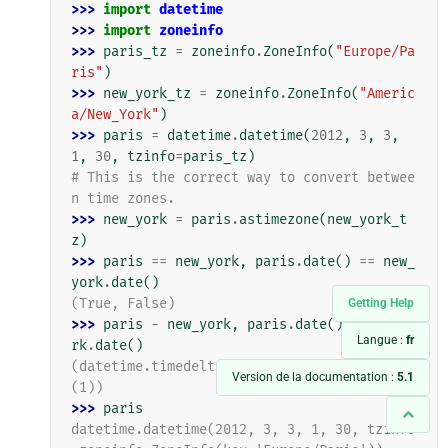
>>> 
import
datetime
>>> 
import
zoneinfo
>>> 
paris_tz
=
zoneinfo
.
ZoneInfo
(
"Europe/Pa
ris"
)
>>> 
new_york_tz
=
zoneinfo
.
ZoneInfo
(
"Americ
a/New_York"
)
>>> 
paris
=
datetime
.
datetime
(
2012
,
3
,
3
,
1
,
30
,
tzinfo
=
paris_tz
)
# This is the correct way to convert betwee
n time zones.
>>> 
new_york
=
paris
.
astimezone
(
new_york_t
z
)
>>> 
paris
==
new_york
,
paris
.
date
()
==
new_
york
.
date
()
(True, False)
Getting Help
>>> 
paris
-
new_york
,
paris
.
date
()
-
new_yo
Langue :
fr
rk
.
date
()
(datetime.timedelta(0), datetime.timedelta
Version de la documentation :
5.1
(1))
>>> 
paris
datetime.datetime(2012, 3, 3, 1, 30, tzinfo