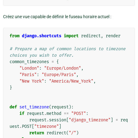
Créez une vue capable de définir le fuseau horaire actuel :
from
django.shortcuts
import
redirect
,
render
# Prepare a map of common locations to timezone 
choices you wish to offer.
common_timezones
=
{
"London"
:
"Europe/London"
,
"Paris"
:
"Europe/Paris"
,
"New York"
:
"America/New_York"
,
}
def
set_timezone
(
request
):
if
request
.
method
==
"POST"
:
request
.
session
[
"django_timezone"
]
=
req
uest
.
POST
[
"timezone"
]
return
redirect
(
"/"
)