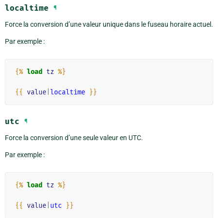
localtime
¶
Force la conversion d’une valeur unique dans le fuseau horaire actuel.
Par exemple :
{%
load
tz
%}
{{
value
|
localtime
}}
utc
¶
Force la conversion d’une seule valeur en UTC.
Par exemple :
{%
load
tz
%}
{{
value
|
utc
}}