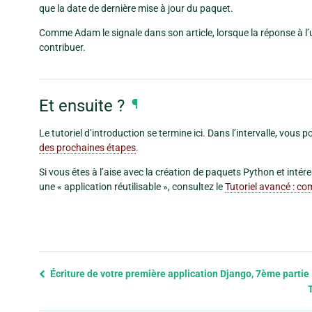
que la date de dernière mise à jour du paquet.
Comme Adam le signale dans son article, lorsque la réponse à l’
contribuer.
Et ensuite ?
¶
Le tutoriel d’introduction se termine ici. Dans l’intervalle, vou
des prochaines étapes
.
Si vous êtes à l’aise avec la création de paquets Python et int
une « application réutilisable », consultez le
Tutoriel avancé : co
Previous
Écriture de votre première application Django, 7ème partie
page
and