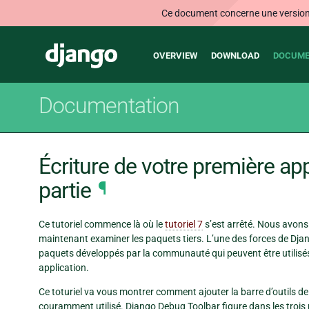
Ce document concerne une version n
Main
Django
OVERVIEW
DOWNLOAD
DOCUME
navigation
Documentation
Écriture de votre première ap
partie
¶
Ce tutoriel commence là où le
tutoriel 7
s’est arrêté. Nous avons
maintenant examiner les paquets tiers. L’une des forces de Dja
paquets développés par la communauté qui peuvent être utilisés
application.
Ce toturiel va vous montrer comment ajouter la barre d’outils 
couramment utilisé. Django Debug Toolbar figure dans les trois p