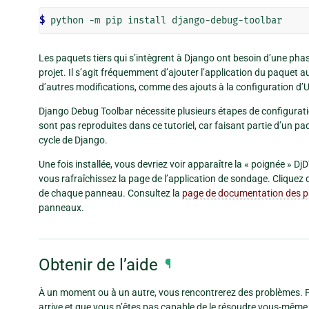
$ 
python
-m
pip
install
Les paquets tiers qui s’intègrent à Django ont besoin d’une phase
projet. Il s’agit fréquemment d’ajouter l’application du paquet 
d’autres modifications, comme des ajouts à la configuration d’
Django Debug Toolbar nécessite plusieurs étapes de configurati
sont pas reproduites dans ce tutoriel, car faisant partie d’un p
cycle de Django.
Une fois installée, vous devriez voir apparaître la « poignée » Dj
vous rafraîchissez la page de l’application de sondage. Cliquez d
de chaque panneau. Consultez la
page de documentation des 
panneaux.
Obtenir de l’aide
¶
À un moment ou à un autre, vous rencontrerez des problèmes. Par
arrive et que vous n’êtes pas capable de le résoudre vous-même, 