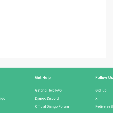
Get Help
Follow Us
Getting Help FAQ
GitHub
ango
Django Discord
X
Official Django Forum
Fediverse 