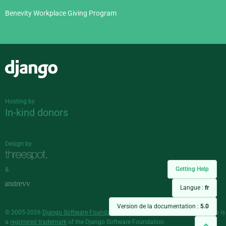
Benevity Workplace Giving Program
Django
Hosting by
In-kind donors
Design by
Getting Help
&
Langue :
fr
Version de la documentation :
5.0
© 2005-2026
Django Software Foundation
and individual contributors. Django is
a
registered trademark
of the Django Software Foundation.