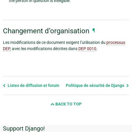
the person in question is ineligible.
Changement d’organisation
¶
Les modifications de ce document exigent l’utilisation du
processus
DEP
, avec les modifications décrites dans
DEP 0010
.
Previous
Listes de diffusion et forum
Politique de sécurité de Django
page
and
BACK TO TOP
next
page
Support Django!
Informations