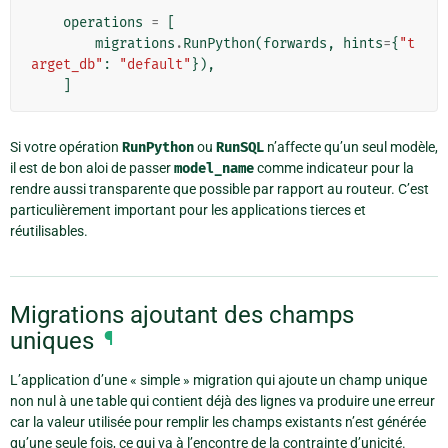
operations
=
[
migrations
.
RunPython
(
forwards
,
hints
=
{
"t
arget_db"
:
"default"
}),
]
Si votre opération
RunPython
ou
RunSQL
n’affecte qu’un seul modèle,
il est de bon aloi de passer
model_name
comme indicateur pour la
rendre aussi transparente que possible par rapport au routeur. C’est
particulièrement important pour les applications tierces et
réutilisables.
Migrations ajoutant des champs
uniques
¶
L’application d’une « simple » migration qui ajoute un champ unique
non nul à une table qui contient déjà des lignes va produire une erreur
car la valeur utilisée pour remplir les champs existants n’est générée
qu’une seule fois, ce qui va à l’encontre de la contrainte d’unicité.