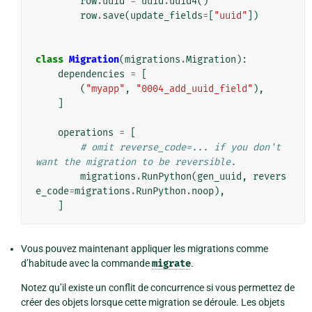
row
.
uuid
=
uuid
.
uuid4
()
row
.
save
(
update_fields
=
[
"uuid"
])
class
Migration
(
migrations
.
Migration
):
dependencies
=
[
(
"myapp"
,
"0004_add_uuid_field"
),
]
operations
=
[
# omit reverse_code=... if you don't 
want the migration to be reversible.
migrations
.
RunPython
(
gen_uuid
,
revers
e_code
=
migrations
.
RunPython
.
noop
),
]
Vous pouvez maintenant appliquer les migrations comme
d’habitude avec la commande
migrate
.
Notez qu’il existe un conflit de concurrence si vous permettez de
créer des objets lorsque cette migration se déroule. Les objets