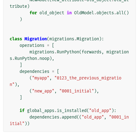
tribute
)
for
old_object
in
OldModel
.
objects
.
all
()
)
class
Migration
(
migrations
.
Migration
):
operations
=
[
migrations
.
RunPython
(
forwards
,
migration
s
.
RunPython
.
noop
),
]
dependencies
=
[
(
"myapp"
,
"0123_the_previous_migratio
n"
),
(
"new_app"
,
"0001_initial"
),
]
if
global_apps
.
is_installed
(
"old_app"
):
dependencies
.
append
((
"old_app"
,
"0001_in
itial"
))