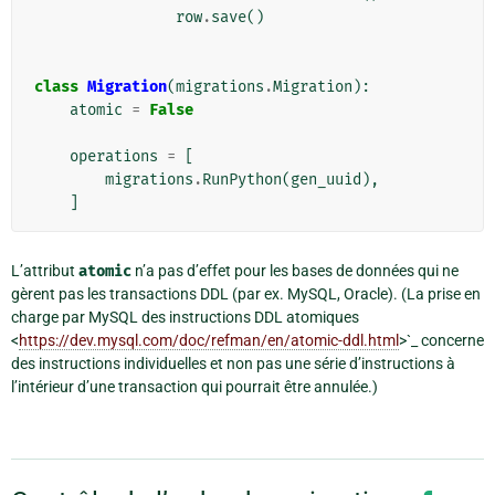
row
.
save
()
class
Migration
(
migrations
.
Migration
):
atomic
=
False
operations
=
[
migrations
.
RunPython
(
gen_uuid
),
]
L’attribut
atomic
n’a pas d’effet pour les bases de données qui ne
gèrent pas les transactions DDL (par ex. MySQL, Oracle). (La prise en
charge par MySQL des instructions DDL atomiques
<
https://dev.mysql.com/doc/refman/en/atomic-ddl.html
>`_ concerne
des instructions individuelles et non pas une série d’instructions à
l’intérieur d’une transaction qui pourrait être annulée.)