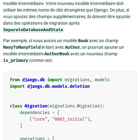
modèle intermédiaire. Votre nouveau modèle intermédiaire doit
utiliser les mêmes noms de clés étrangères que Django. De plus, si
vous ajoutez des champs supplémentaires, ils doivent être ajoutés
dans des opérations de migration après
SeparateDatabaseAndState
.
Par exemple, si nous avions un modèle
Book
avec un champ
ManyToManyField
le liant avec
Author
, on pourrait ajouter un
modèle intermédiaire
AuthorBook
avec un nouveau champ
is_primary
comme ceci
from
django.db
import
migrations
,
models
import
django.db.models.deletion
class
Migration
(
migrations
.
Migration
):
dependencies
=
[
(
"core"
,
"0001_initial"
),
]
operations
=
[