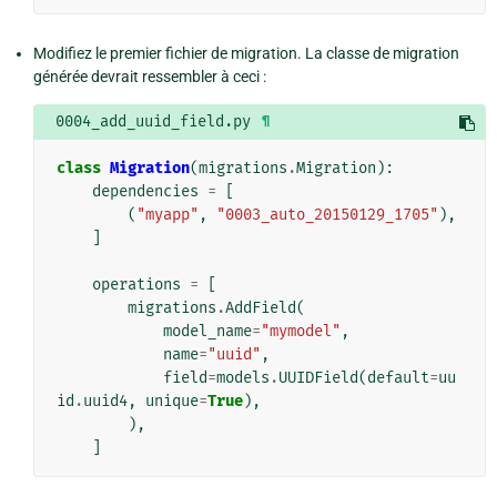
Modifiez le premier fichier de migration. La classe de migration
générée devrait ressembler à ceci :
0004_add_uuid_field.py
¶
class
Migration
(
migrations
.
Migration
):
dependencies
=
[
(
"myapp"
,
"0003_auto_20150129_1705"
),
]
operations
=
[
migrations
.
AddField
(
model_name
=
"mymodel"
,
name
=
"uuid"
,
field
=
models
.
UUIDField
(
default
=
uu
id
.
uuid4
,
unique
=
True
),
),
]