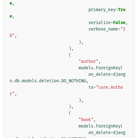
e
,
primary_key
=
Tru
e
,
serialize
=
False
,
verbose_name
=
"I
D"
,
),
),
(
"author"
,
models
.
ForeignKey
(
on_delete
=
djang
o
.
db
.
models
.
deletion
.
DO_NOTHING
,
to
=
"core.Autho
r"
,
),
),
(
"book"
,
models
.
ForeignKey
(
on_delete
=
djang