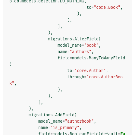
o
.
db
.
models
.
deletion
.
DO_NOTHING
,
to
=
"core.Book"
,
),
),
],
),
migrations
.
AlterField
(
model_name
=
"book"
,
name
=
"authors"
,
field
=
models
.
ManyToManyField
(
to
=
"core.Author"
,
through
=
"core.AuthorBoo
k"
,
),
),
],
),
migrations
.
AddField
(
model_name
=
"authorbook"
,
name
=
"is_primary"
,
field
=
models
.
BooleanField
(
default
=
Fa