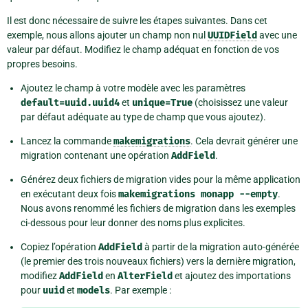
Il est donc nécessaire de suivre les étapes suivantes. Dans cet
exemple, nous allons ajouter un champ non nul
UUIDField
avec une
valeur par défaut. Modifiez le champ adéquat en fonction de vos
propres besoins.
Ajoutez le champ à votre modèle avec les paramètres
default=uuid.uuid4
et
unique=True
(choisissez une valeur
par défaut adéquate au type de champ que vous ajoutez).
Lancez la commande
makemigrations
. Cela devrait générer une
migration contenant une opération
AddField
.
Générez deux fichiers de migration vides pour la même application
en exécutant deux fois
makemigrations
monapp
--empty
.
Nous avons renommé les fichiers de migration dans les exemples
ci-dessous pour leur donner des noms plus explicites.
Copiez l’opération
AddField
à partir de la migration auto-générée
(le premier des trois nouveaux fichiers) vers la dernière migration,
modifiez
AddField
en
AlterField
et ajoutez des importations
pour
uuid
et
models
. Par exemple :