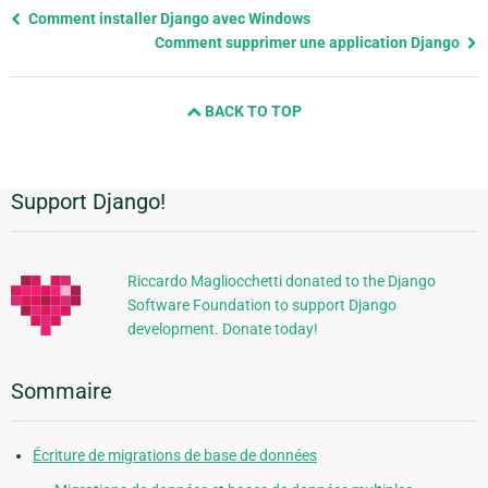
Previous
Comment installer Django avec Windows
page
Comment supprimer une application Django
and
next
BACK TO TOP
page
Support Django!
Informations
supplémentaires
Riccardo Magliocchetti donated to the Django
Software Foundation to support Django
development. Donate today!
Sommaire
Écriture de migrations de base de données