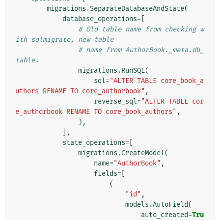
migrations
.
SeparateDatabaseAndState
(
database_operations
=
[
# Old table name from checking w
ith sqlmigrate, new table
# name from AuthorBook._meta.db_
table.
migrations
.
RunSQL
(
sql
=
"ALTER TABLE core_book_a
uthors RENAME TO core_authorbook"
,
reverse_sql
=
"ALTER TABLE cor
e_authorbook RENAME TO core_book_authors"
,
),
],
state_operations
=
[
migrations
.
CreateModel
(
name
=
"AuthorBook"
,
fields
=
[
(
"id"
,
models
.
AutoField
(
auto_created
=
Tru