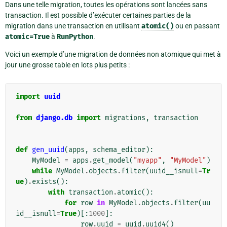
Dans une telle migration, toutes les opérations sont lancées sans
transaction. Il est possible d’exécuter certaines parties de la
migration dans une transaction en utilisant
atomic()
ou en passant
atomic=True
à
RunPython
.
Voici un exemple d’une migration de données non atomique qui met à
jour une grosse table en lots plus petits :
import
uuid
from
django.db
import
migrations
,
transaction
def
gen_uuid
(
apps
,
schema_editor
):
MyModel
=
apps
.
get_model
(
"myapp"
,
"MyModel"
)
while
MyModel
.
objects
.
filter
(
uuid__isnull
=
Tr
ue
)
.
exists
():
with
transaction
.
atomic
():
for
row
in
MyModel
.
objects
.
filter
(
uu
id__isnull
=
True
)[:
1000
]:
row
.
uuid
=
uuid
.
uuid4
()