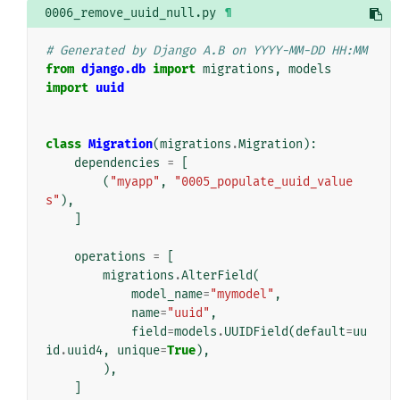
0006_remove_uuid_null.py
¶
# Generated by Django A.B on YYYY-MM-DD HH:MM
from
django.db
import
migrations
,
models
import
uuid
class
Migration
(
migrations
.
Migration
):
dependencies
=
[
(
"myapp"
,
"0005_populate_uuid_value
s"
),
]
operations
=
[
migrations
.
AlterField
(
model_name
=
"mymodel"
,
name
=
"uuid"
,
field
=
models
.
UUIDField
(
default
=
uu
id
.
uuid4
,
unique
=
True
),
),
]