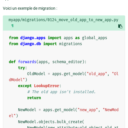
Voici un exemple de migration :
myapp/migrations/0124_move_old_app_to_new_app.py
¶
from
django.apps
import
apps
as
global_apps
from
django.db
import
migrations
def
forwards
(
apps
,
schema_editor
):
try
:
OldModel
=
apps
.
get_model
(
"old_app"
,
"Ol
dModel"
)
except
LookupError
:
# The old app isn't installed.
return
NewModel
=
apps
.
get_model
(
"new_app"
,
"NewMod
el"
)
NewModel
.
objects
.
bulk_create
(
NewModel
(
new_attribute
=
old_object
.
old_at