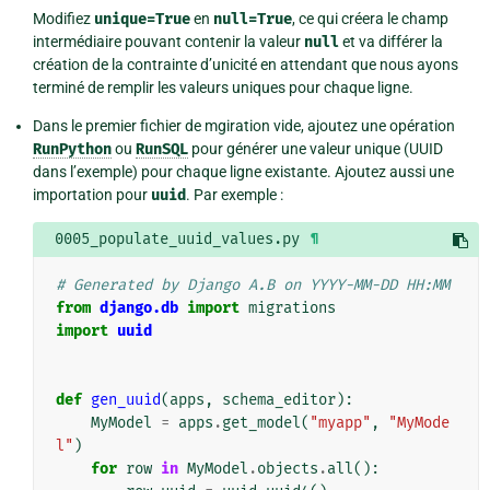
Modifiez
unique=True
en
null=True
, ce qui créera le champ
intermédiaire pouvant contenir la valeur
null
et va différer la
création de la contrainte d’unicité en attendant que nous ayons
terminé de remplir les valeurs uniques pour chaque ligne.
Dans le premier fichier de mgiration vide, ajoutez une opération
RunPython
ou
RunSQL
pour générer une valeur unique (UUID
dans l’exemple) pour chaque ligne existante. Ajoutez aussi une
importation pour
uuid
. Par exemple :
0005_populate_uuid_values.py
¶
# Generated by Django A.B on YYYY-MM-DD HH:MM
from
django.db
import
migrations
import
uuid
def
gen_uuid
(
apps
,
schema_editor
):
MyModel
=
apps
.
get_model
(
"myapp"
,
"MyMode
l"
)
for
row
in
MyModel
.
objects
.
all
():