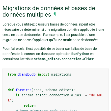
Migrations de données et bases de
données multiples
¶
Lorsque vous utilisez plusieurs bases de données, il peut être
nécessaire de déterminer si une migration doit être appliquée à une
certaine base de données. Par exemple, il est possible qu’une
migration ne doive s’appliquer qu’à
une seule
base de données.
Pour faire cela, il est possible de se baser sur l’alias de base de
données de la connexion dans une opération
RunPython
en
consultant l’attribut
schema_editor.connection.alias
:
from
django.db
import
migrations
def
forwards
(
apps
,
schema_editor
):
if
schema_editor
.
connection
.
alias
!=
"defaul
t"
:
return
# Your migration code goes here