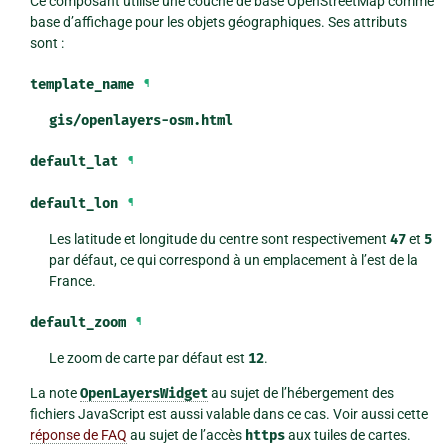
Ce composant utilise une couche de base OpenStreetMap comme
base d’affichage pour les objets géographiques. Ses attributs
sont :
template_name
¶
gis/openlayers-osm.html
default_lat
¶
default_lon
¶
Les latitude et longitude du centre sont respectivement
47
et
5
par défaut, ce qui correspond à un emplacement à l’est de la
France.
default_zoom
¶
Le zoom de carte par défaut est
12
.
La note
OpenLayersWidget
au sujet de l’hébergement des
fichiers JavaScript est aussi valable dans ce cas. Voir aussi cette
réponse de FAQ
au sujet de l’accès
https
aux tuiles de cartes.