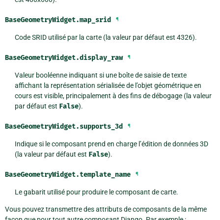
BaseGeometryWidget.
map_srid
¶
Code SRID utilisé par la carte (la valeur par défaut est 4326).
BaseGeometryWidget.
display_raw
¶
Valeur booléenne indiquant si une boîte de saisie de texte
affichant la représentation sérialisée de l’objet géométrique en
cours est visible, principalement à des fins de débogage (la valeur
par défaut est
False
).
BaseGeometryWidget.
supports_3d
¶
Indique si le composant prend en charge l’édition de données 3D
(la valeur par défaut est
False
).
BaseGeometryWidget.
template_name
¶
Le gabarit utilisé pour produire le composant de carte.
Vous pouvez transmettre des attributs de composants de la même
façon que pour tout autre composant Django. Par exemple :