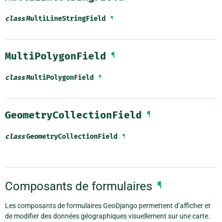
class
MultiLineStringField
¶
MultiPolygonField
¶
class
MultiPolygonField
¶
GeometryCollectionField
¶
class
GeometryCollectionField
¶
Composants de formulaires
¶
Les composants de formulaires GeoDjango permettent d’afficher et
de modifier des données géographiques visuellement sur une carte.