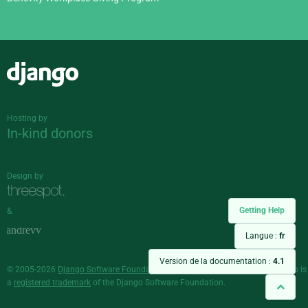
Django
Hosting by
In-kind donors
Design by
Getting Help
&
Langue :
fr
Version de la documentation :
4.1
© 2005-2026
Django Software Foundation
and individual contributors. Django is
a
registered trademark
of the Django Software Foundation.