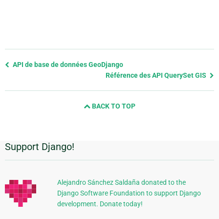
Previous
API de base de données GeoDjango
page
Référence des API QuerySet GIS
and
next
BACK TO TOP
page
Support Django!
Informations
supplémentaires
Alejandro Sánchez Saldaña donated to the
Django Software Foundation to support Django
development. Donate today!