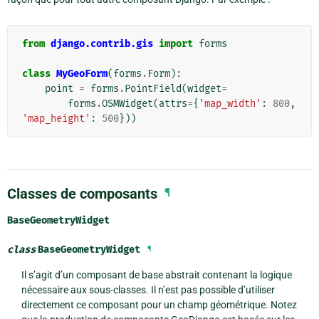
from
django.contrib.gis
import
forms
class
MyGeoForm
(
forms
.
Form
):
point
=
forms
.
PointField
(
widget
=
forms
.
OSMWidget
(
attrs
=
{
'map_width'
:
800
,
'map_height'
:
500
}))
Classes de composants
¶
BaseGeometryWidget
class
BaseGeometryWidget
¶
Il s’agit d’un composant de base abstrait contenant la logique
nécessaire aux sous-classes. Il n’est pas possible d’utiliser
directement ce composant pour un champ géométrique. Notez