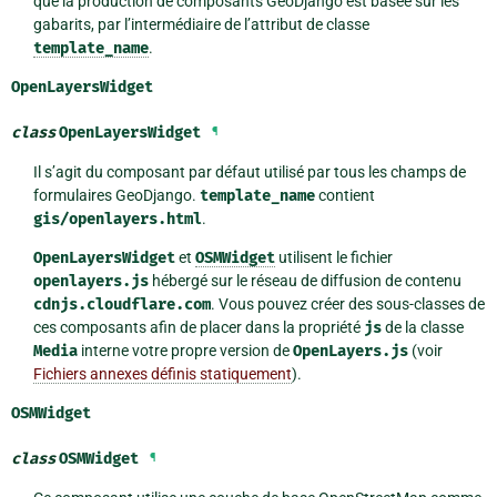
que la production de composants GeoDjango est basée sur les
gabarits, par l’intermédiaire de l’attribut de classe
template_name
.
OpenLayersWidget
class
OpenLayersWidget
¶
Il s’agit du composant par défaut utilisé par tous les champs de
formulaires GeoDjango.
template_name
contient
gis/openlayers.html
.
OpenLayersWidget
et
OSMWidget
utilisent le fichier
openlayers.js
hébergé sur le réseau de diffusion de contenu
cdnjs.cloudflare.com
. Vous pouvez créer des sous-classes de
ces composants afin de placer dans la propriété
js
de la classe
Media
interne votre propre version de
OpenLayers.js
(voir
Fichiers annexes définis statiquement
).
OSMWidget
class
OSMWidget
¶