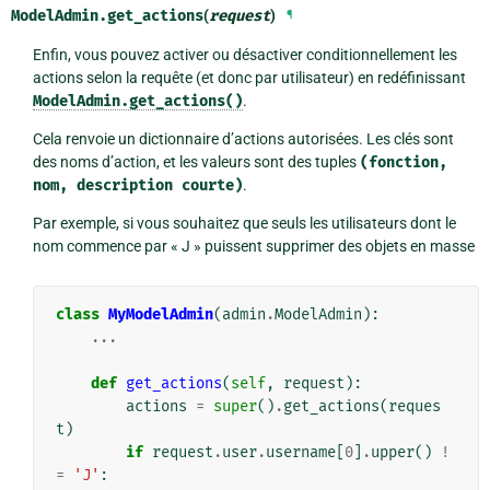
ModelAdmin.
get_actions
(
request
)
¶
Enfin, vous pouvez activer ou désactiver conditionnellement les
actions selon la requête (et donc par utilisateur) en redéfinissant
ModelAdmin.get_actions()
.
Cela renvoie un dictionnaire d’actions autorisées. Les clés sont
des noms d’action, et les valeurs sont des tuples
(fonction,
nom,
description
courte)
.
Par exemple, si vous souhaitez que seuls les utilisateurs dont le
nom commence par « J » puissent supprimer des objets en masse
class
MyModelAdmin
(
admin
.
ModelAdmin
):
...
def
get_actions
(
self
,
request
):
actions
=
super
()
.
get_actions
(
reques
t
)
if
request
.
user
.
username
[
0
]
.
upper
()
!
=
'J'
: