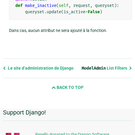
def
make_inactive
(
self
,
request
,
queryset
):
queryset
.
update
(
is_active
=
False
)
Dans cas, aucun attribut ne sera ajouté à la fonction.
Previous
Le site d’administration de Django
ModelAdmin
List Filters
page
and
BACK TO TOP
next
page
Support Django!
Informations
supplémentaires
Resello donated to the Django Software