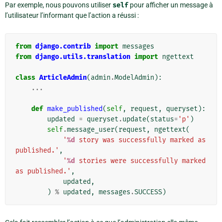
Par exemple, nous pouvons utiliser
self
pour afficher un message à
l’utilisateur l’informant que l’action a réussi :
from
django.contrib
import
messages
from
django.utils.translation
import
ngettext
class
ArticleAdmin
(
admin
.
ModelAdmin
):
...
def
make_published
(
self
,
request
,
queryset
):
updated
=
queryset
.
update
(
status
=
'p'
)
self
.
message_user
(
request
,
ngettext
(
'
%d
 story was successfully marked as 
published.'
,
'
%d
 stories were successfully marked 
as published.'
,
updated
,
)
%
updated
,
messages
.
SUCCESS
)