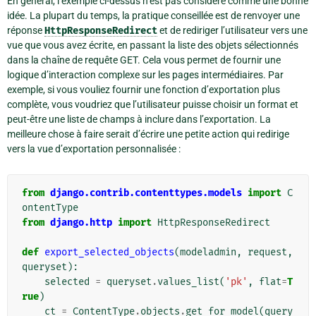
En général, l’exemple ci-dessus n’est pas considéré comme une bonne
idée. La plupart du temps, la pratique conseillée est de renvoyer une
réponse
HttpResponseRedirect
et de rediriger l’utilisateur vers une
vue que vous avez écrite, en passant la liste des objets sélectionnés
dans la chaîne de requête GET. Cela vous permet de fournir une
logique d’interaction complexe sur les pages intermédiaires. Par
exemple, si vous vouliez fournir une fonction d’exportation plus
complète, vous voudriez que l’utilisateur puisse choisir un format et
peut-être une liste de champs à inclure dans l’exportation. La
meilleure chose à faire serait d’écrire une petite action qui redirige
vers la vue d’exportation personnalisée :
from
django.contrib.contenttypes.models
import
C
ontentType
from
django.http
import
HttpResponseRedirect
def
export_selected_objects
(
modeladmin
,
request
,
queryset
):
selected
=
queryset
.
values_list
(
'pk'
,
flat
=
T
rue
)
ct
=
ContentType
.
objects
.
get_for_model
(
query