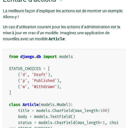
La meilleure façon d’expliquer les actions est de montrer un exemple.
Allons-y !
Un cas d’utilisation courant pour les actions d’administration est la
mise à jour en vrac d’un modèle. Imaginez une application de
nouvelles avec un modèle
Article
:
from
django.db
import
models
STATUS_CHOICES
=
[
(
'd'
,
'Draft'
),
(
'p'
,
'Published'
),
(
'w'
,
'Withdrawn'
),
]
class
Article
(
models
.
Model
):
title
=
models
.
CharField
(
max_length
=
100
)
body
=
models
.
TextField
()
status
=
models
.
CharField
(
max_length
=
1
,
choi