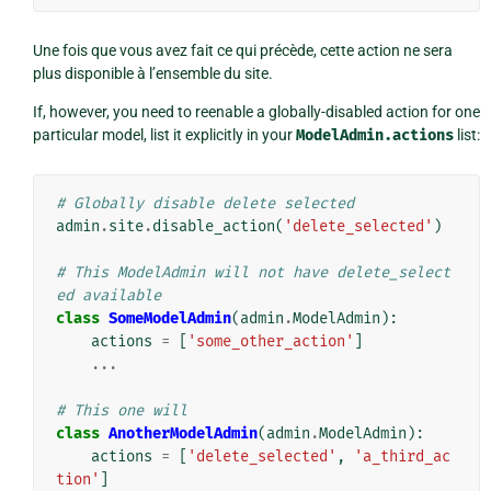
Une fois que vous avez fait ce qui précède, cette action ne sera
plus disponible à l’ensemble du site.
If, however, you need to reenable a globally-disabled action for one
particular model, list it explicitly in your
ModelAdmin.actions
list:
# Globally disable delete selected
admin
.
site
.
disable_action
(
'delete_selected'
)
# This ModelAdmin will not have delete_select
ed available
class
SomeModelAdmin
(
admin
.
ModelAdmin
):
actions
=
[
'some_other_action'
]
...
# This one will
class
AnotherModelAdmin
(
admin
.
ModelAdmin
):
actions
=
[
'delete_selected'
,
'a_third_ac
tion'
]