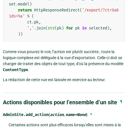
set
.
model
)
return
HttpResponseRedirect
(
'/export/?ct=
%s
&
ids=
%s
'
%
(
ct
.
pk
,
','
.
join
(
str
(
pk
)
for
pk
in
selected
),
))
Comme vous pouvez le voir, l’action est plutôt succinte ; toute la
logique complexe est déléguée à la vue d’exportation. Celle-ci doit se
charger de traiter des objets de tout type, d’où la présence du modèle
ContentType
.
La rédaction de cette vue est laissée en exercice au lecteur.
Actions disponibles pour l’ensemble d’un site
¶
AdminSite.
add_action
(
action
,
name
=
None
)
¶
Certaines actions sont plus efficaces lorsqu’elles sont mises à la