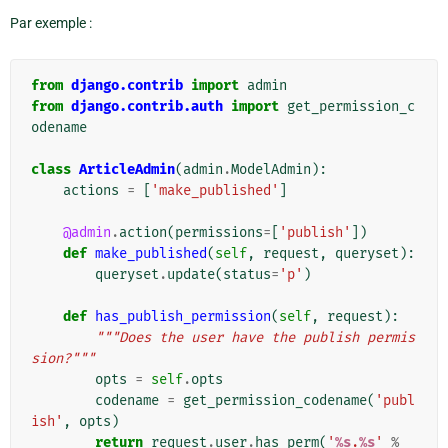
Par exemple :
from
django.contrib
import
admin
from
django.contrib.auth
import
get_permission_c
odename
class
ArticleAdmin
(
admin
.
ModelAdmin
):
actions
=
[
'make_published'
]
@admin
.
action
(
permissions
=
[
'publish'
])
def
make_published
(
self
,
request
,
queryset
):
queryset
.
update
(
status
=
'p'
)
def
has_publish_permission
(
self
,
request
):
"""Does the user have the publish permis
sion?"""
opts
=
self
.
opts
codename
=
get_permission_codename
(
'publ
ish'
,
opts
)
return
request
.
user
.
has_perm
(
'
%s
.
%s
'
%