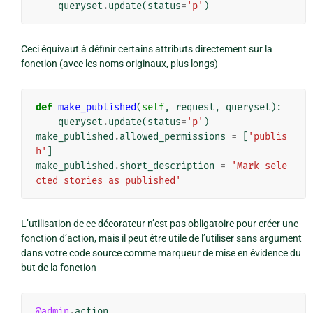
queryset
.
update
(
status
=
'p'
)
Ceci équivaut à définir certains attributs directement sur la
fonction (avec les noms originaux, plus longs)
def
make_published
(
self
,
request
,
queryset
):
queryset
.
update
(
status
=
'p'
)
make_published
.
allowed_permissions
=
[
'publis
h'
]
make_published
.
short_description
=
'Mark sele
cted stories as published'
L’utilisation de ce décorateur n’est pas obligatoire pour créer une
fonction d’action, mais il peut être utile de l’utiliser sans argument
dans votre code source comme marqueur de mise en évidence du
but de la fonction
@admin
.
action