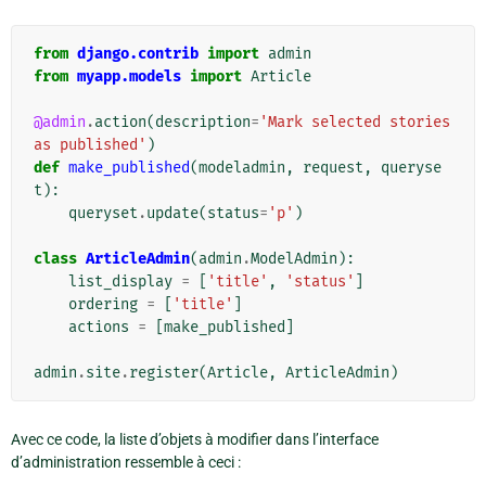
from
django.contrib
import
admin
from
myapp.models
import
Article
@admin
.
action
(
description
=
'Mark selected stories 
as published'
)
def
make_published
(
modeladmin
,
request
,
queryse
t
):
queryset
.
update
(
status
=
'p'
)
class
ArticleAdmin
(
admin
.
ModelAdmin
):
list_display
=
[
'title'
,
'status'
]
ordering
=
[
'title'
]
actions
=
[
make_published
]
admin
.
site
.
register
(
Article
,
ArticleAdmin
)
Avec ce code, la liste d’objets à modifier dans l’interface
d’administration ressemble à ceci :