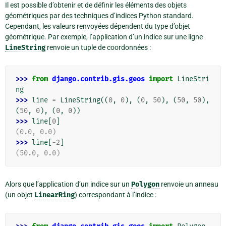
Il est possible d’obtenir et de définir les éléments des objets
géométriques par des techniques d’indices Python standard.
Cependant, les valeurs renvoyées dépendent du type d’objet
géométrique. Par exemple, l’application d’un indice sur une ligne
LineString
renvoie un tuple de coordonnées :
>>> 
from
django.contrib.gis.geos
import
LineStri
ng
>>> 
line
=
LineString
((
0
,
0
),
(
0
,
50
),
(
50
,
50
),
(
50
,
0
),
(
0
,
0
))
>>> 
line
[
0
]
(0.0, 0.0)
>>> 
line
[
-
2
]
(50.0, 0.0)
Alors que l’application d’un indice sur un
Polygon
renvoie un anneau
(un objet
LinearRing
) correspondant à l’indice :