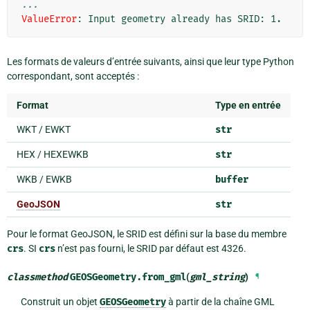
...
ValueError
: 
Input geometry already has SRID: 1.
Les formats de valeurs d’entrée suivants, ainsi que leur type Python
correspondant, sont acceptés :
Format
Type en entrée
WKT / EWKT
str
HEX / HEXEWKB
str
WKB / EWKB
buffer
GeoJSON
str
Pour le format GeoJSON, le SRID est défini sur la base du membre
crs
. SI
crs
n’est pas fourni, le SRID par défaut est 4326.
classmethod
GEOSGeometry.
from_gml
(
gml_string
)
¶
Construit un objet
GEOSGeometry
à partir de la chaîne GML