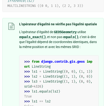
ifference(ls2)`
MULTILINESTRING ((0 0, 1 1), (2 2, 3 3))
L’opérateur d’égalité ne vérifie pas l’égalité spatiale
L’opérateur d’égalité de
GEOSGeometry
utilise
equals_exact()
, et non pas
equals()
, c’est-à-dire
que l’égalité dépend de coordonnées identiques, dans
la même position et avec les mêmes SRID :
>>> 
from
django.contrib.gis.geos
imp
ort
LineString
>>> 
ls1
=
LineString
((
0
,
0
),
(
1
,
1
))
>>> 
ls2
=
LineString
((
1
,
1
),
(
0
,
0
))
>>> 
ls3
=
LineString
((
1
,
1
),
(
0
,
0
),
srid
=
4326
)
>>> 
ls1
.
equals
(
ls2
)
True
>>> 
ls1
==
ls2