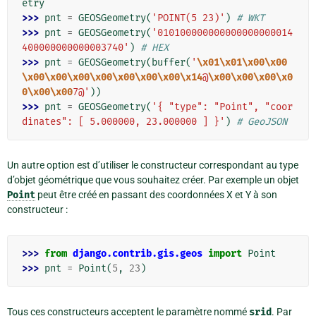
etry
>>> 
pnt
=
GEOSGeometry
(
'POINT(5 23)'
)
# WKT
>>> 
pnt
=
GEOSGeometry
(
'010100000000000000000014
400000000000003740'
)
# HEX
>>> 
pnt
=
GEOSGeometry
(
buffer
(
'
\x01\x01\x00\x00
\x00\x00\x00\x00\x00\x00\x00\x14
@
\x00\x00\x00\x0
0\x00\x00
7@'
))
>>> 
pnt
=
GEOSGeometry
(
'{ "type": "Point", "coor
dinates": [ 5.000000, 23.000000 ] }'
)
# GeoJSON
Un autre option est d’utiliser le constructeur correspondant au type
d’objet géométrique que vous souhaitez créer. Par exemple un objet
Point
peut être créé en passant des coordonnées X et Y à son
constructeur :
>>> 
from
django.contrib.gis.geos
import
Point
>>> 
pnt
=
Point
(
5
,
23
)
Tous ces constructeurs acceptent le paramètre nommé
srid
. Par