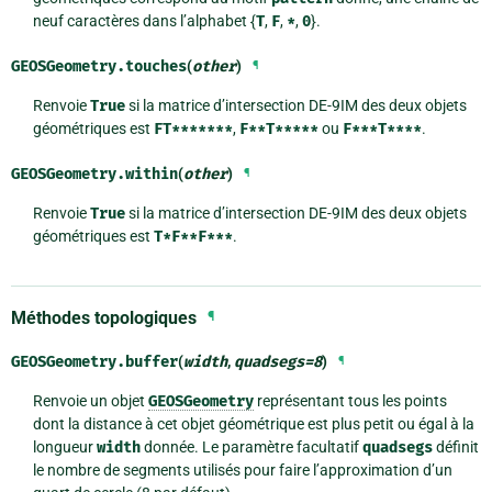
neuf caractères dans l’alphabet {
T
,
F
,
*
,
0
}.
GEOSGeometry.
touches
(
other
)
¶
Renvoie
True
si la matrice d’intersection DE-9IM des deux objets
géométriques est
FT*******
,
F**T*****
ou
F***T****
.
GEOSGeometry.
within
(
other
)
¶
Renvoie
True
si la matrice d’intersection DE-9IM des deux objets
géométriques est
T*F**F***
.
Méthodes topologiques
¶
GEOSGeometry.
buffer
(
width
,
quadsegs
=
8
)
¶
Renvoie un objet
GEOSGeometry
représentant tous les points
dont la distance à cet objet géométrique est plus petit ou égal à la
longueur
width
donnée. Le paramètre facultatif
quadsegs
définit
le nombre de segments utilisés pour faire l’approximation d’un