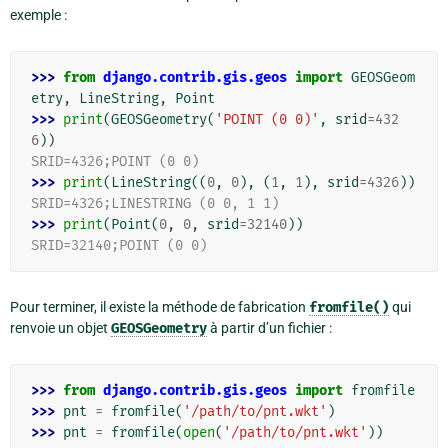
exemple :
>>> 
from
django.contrib.gis.geos
import
GEOSGeom
etry
,
LineString
,
Point
>>> 
print
(
GEOSGeometry
(
'POINT (0 0)'
,
srid
=
432
6
))
SRID=4326;POINT (0 0)
>>> 
print
(
LineString
((
0
,
0
),
(
1
,
1
),
srid
=
4326
))
SRID=4326;LINESTRING (0 0, 1 1)
>>> 
print
(
Point
(
0
,
0
,
srid
=
32140
))
SRID=32140;POINT (0 0)
Pour terminer, il existe la méthode de fabrication
fromfile()
qui
renvoie un objet
GEOSGeometry
à partir d’un fichier :
>>> 
from
django.contrib.gis.geos
import
fromfile
>>> 
pnt
=
fromfile
(
'/path/to/pnt.wkt'
)
>>> 
pnt
=
fromfile
(
open
(
'/path/to/pnt.wkt'
))