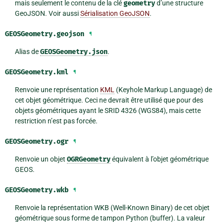
mais seulement le contenu de la clé
geometry
d’une structure
GeoJSON. Voir aussi
Sérialisation GeoJSON
.
GEOSGeometry.
geojson
¶
Alias de
GEOSGeometry.json
.
GEOSGeometry.
kml
¶
Renvoie une représentation
KML
(Keyhole Markup Language) de
cet objet géométrique. Ceci ne devrait être utilisé que pour des
objets géométriques ayant le SRID 4326 (WGS84), mais cette
restriction n’est pas forcée.
GEOSGeometry.
ogr
¶
Renvoie un objet
OGRGeometry
équivalent à l’objet géométrique
GEOS.
GEOSGeometry.
wkb
¶
Renvoie la représentation WKB (Well-Known Binary) de cet objet
géométrique sous forme de tampon Python (buffer). La valeur