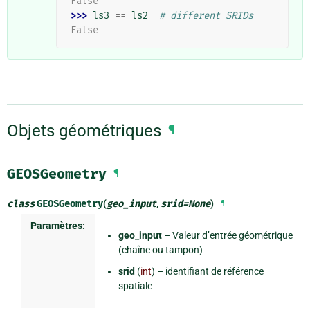
False
>>> 
ls3
==
ls2
# different SRIDs
False
Objets géométriques
¶
GEOSGeometry
¶
class
GEOSGeometry
(
geo_input
,
srid
=
None
)
¶
Paramètres:
geo_input
– Valeur d’entrée géométrique
(chaîne ou tampon)
srid
(
int
) – identifiant de référence
spatiale