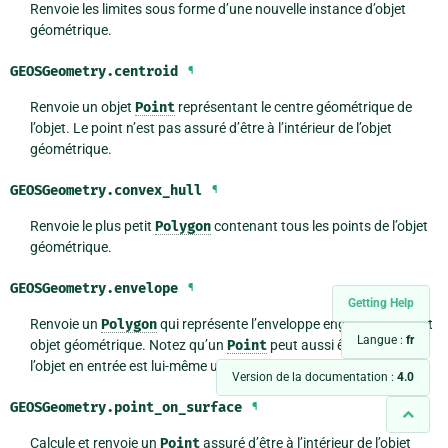
Renvoie les limites sous forme d’une nouvelle instance d’objet
géométrique.
GEOSGeometry.
centroid
¶
Renvoie un objet
Point
représentant le centre géométrique de
l’objet. Le point n’est pas assuré d’être à l’intérieur de l’objet
géométrique.
GEOSGeometry.
convex_hull
¶
Renvoie le plus petit
Polygon
contenant tous les points de l’objet
géométrique.
GEOSGeometry.
envelope
¶
Getting Help
Renvoie un
Polygon
qui représente l’enveloppe englobante de cet
Langue :
fr
objet géométrique. Notez qu’un
Point
peut aussi être renvoyé si
l’objet en entrée est lui-même un point.
Version de la documentation :
4.0
GEOSGeometry.
point_on_surface
¶
Calcule et renvoie un
Point
assuré d’être à l’intérieur de l’objet