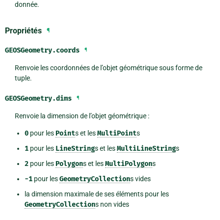
donnée.
Propriétés
¶
GEOSGeometry.
coords
¶
Renvoie les coordonnées de l’objet géométrique sous forme de
tuple.
GEOSGeometry.
dims
¶
Renvoie la dimension de l’objet géométrique :
0
pour les
Point
s et les
MultiPoint
s
1
pour les
LineString
s et les
MultiLineString
s
2
pour les
Polygon
s et les
MultiPolygon
s
-1
pour les
GeometryCollection
s vides
la dimension maximale de ses éléments pour les
GeometryCollection
s non vides