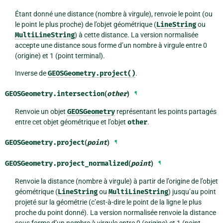
Étant donné une distance (nombre à virgule), renvoie le point (ou
le point le plus proche) de l’objet géométrique (
LineString
ou
MultiLineString
) à cette distance. La version normalisée
accepte une distance sous forme d’un nombre à virgule entre 0
(origine) et 1 (point terminal).
Inverse de
GEOSGeometry.project()
.
GEOSGeometry.
intersection
(
other
)
¶
Renvoie un objet
GEOSGeometry
représentant les points partagés
entre cet objet géométrique et l’objet
other
.
GEOSGeometry.
project
(
point
)
¶
GEOSGeometry.
project_normalized
(
point
)
¶
Renvoie la distance (nombre à virgule) à partir de l’origine de l’objet
géométrique (
LineString
ou
MultiLineString
) jusqu’au point
projeté sur la géométrie (c’est-à-dire le point de la ligne le plus
proche du point donné). La version normalisée renvoie la distance
sous forme d’un nombre à virgule entre 0 (origine) et 1 (point