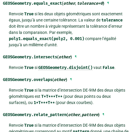
GEOSGeometry.
equals_exact
(
other
,
tolerance
=
0
)
¶
Renvoie
True
si les deux objets géométriques sont exactement
égaux, jusqu’à une certaine tolérance. La valeur de
tolerance
doit être un nombre à virgule représentant la tolérance d’erreur
dans la comparaison. Par exemple,
poly1.equals_exact(poly2,
0.001)
compare l’égalité
jusqu’à un millième d’unité.
GEOSGeometry.
intersects
(
other
)
¶
Renvoie
True
si
GEOSGeometry.disjoint()
vaut
False
.
GEOSGeometry.
overlaps
(
other
)
¶
Renvoie
True
si la matrice d’intersection DE-9IM des deux objets
géométriques est
T*T***T**
(pour deux points ou deux
surfaces), ou
1*T***T**
(pour deux courbes).
GEOSGeometry.
relate_pattern
(
other
,
pattern
)
¶
Renvoie
True
si la matrice d’intersection DE-9IM des deux objets
géométriques correspond au motif
pattern
donné, une chaîne de