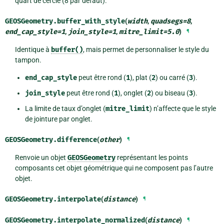
quart de cercle (8 par défaut).
GEOSGeometry.
buffer_with_style
(
width
,
quadsegs
=
8
,
end_cap_style
=
1
,
join_style
=
1
,
mitre_limit
=
5.0
)
¶
Identique à
buffer()
, mais permet de personnaliser le style du
tampon.
end_cap_style
peut être rond (
1
), plat (
2
) ou carré (
3
).
join_style
peut être rond (
1
), onglet (
2
) ou biseau (
3
).
La limite de taux d’onglet (
mitre_limit
) n’affecte que le style
de jointure par onglet.
GEOSGeometry.
difference
(
other
)
¶
Renvoie un objet
GEOSGeometry
représentant les points
composants cet objet géométrique qui ne composent pas l’autre
objet.
GEOSGeometry.
interpolate
(
distance
)
¶
GEOSGeometry.
interpolate_normalized
(
distance
)
¶