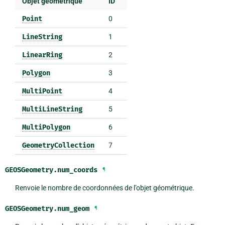
Objet géométrique
ID
Point
0
LineString
1
LinearRing
2
Polygon
3
MultiPoint
4
MultiLineString
5
MultiPolygon
6
GeometryCollection
7
GEOSGeometry.
num_coords
¶
Renvoie le nombre de coordonnées de l’objet géométrique.
GEOSGeometry.
num_geom
¶