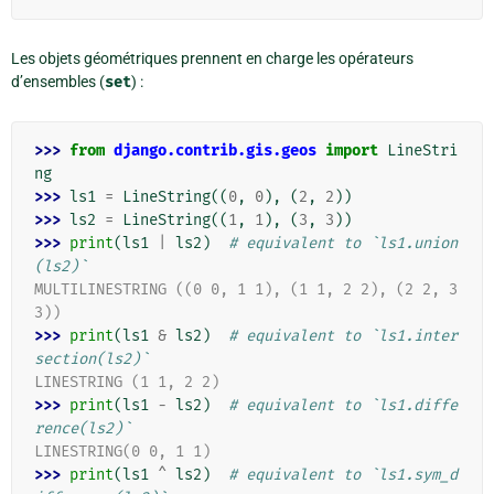
Les objets géométriques prennent en charge les opérateurs
d’ensembles (
set
) :
>>> 
from
django.contrib.gis.geos
import
LineStri
ng
>>> 
ls1
=
LineString
((
0
,
0
),
(
2
,
2
))
>>> 
ls2
=
LineString
((
1
,
1
),
(
3
,
3
))
>>> 
print
(
ls1
|
ls2
)
# equivalent to `ls1.union
(ls2)`
MULTILINESTRING ((0 0, 1 1), (1 1, 2 2), (2 2, 3 
3))
>>> 
print
(
ls1
&
ls2
)
# equivalent to `ls1.inter
section(ls2)`
LINESTRING (1 1, 2 2)
>>> 
print
(
ls1
-
ls2
)
# equivalent to `ls1.diffe
rence(ls2)`
LINESTRING(0 0, 1 1)
>>> 
print
(
ls1
^
ls2
)
# equivalent to `ls1.sym_d