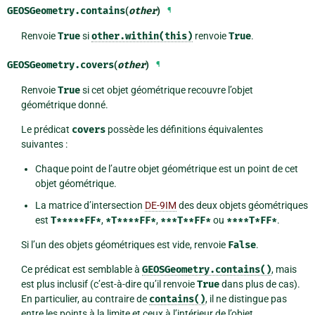
GEOSGeometry.
contains
(
other
)
¶
Renvoie
True
si
other.within(this)
renvoie
True
.
GEOSGeometry.
covers
(
other
)
¶
Renvoie
True
si cet objet géométrique recouvre l’objet
géométrique donné.
Le prédicat
covers
possède les définitions équivalentes
suivantes :
Chaque point de l’autre objet géométrique est un point de cet
objet géométrique.
La matrice d’intersection
DE-9IM
des deux objets géométriques
est
T*****FF*
,
*T****FF*
,
***T**FF*
ou
****T*FF*
.
Si l’un des objets géométriques est vide, renvoie
False
.
Ce prédicat est semblable à
GEOSGeometry.contains()
, mais
est plus inclusif (c’est-à-dire qu’il renvoie
True
dans plus de cas).
En particulier, au contraire de
contains()
, il ne distingue pas
entre les points à la limite et ceux à l’intérieur de l’objet