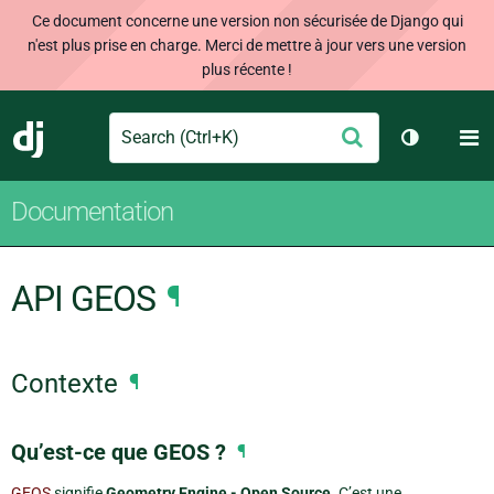
Ce document concerne une version non sécurisée de Django qui
n'est plus prise en charge. Merci de mettre à jour vers une version
plus récente !
Search
M
Envoyer
Django
Changer d
Documentation
API GEOS
¶
Contexte
¶
Qu’est-ce que GEOS ?
¶
GEOS
signifie
Geometry Engine - Open Source
. C’est une