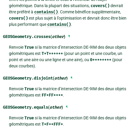
géométrique. Dans la plupart des situations,
covers()
devrait
être préféré à
contains()
. Comme bénéfice supplémentaire,
covers()
est plus sujet à l’optimisation et devrait donc être bien
plus performant que
contains()
.
GEOSGeometry.
crosses
(
other
)
¶
Renvoie
True
si la matrice d’intersection DE-9IM des deux objets
géométriques est
T*T******
(pour un point et une courbe, un
point et une aire ou une ligne et une aire), ou
0********
(pour
deux courbes).
GEOSGeometry.
disjoint
(
other
)
¶
Renvoie
True
si la matrice d’intersection DE-9IM des deux objets
géométriques est
FF*FF****
.
GEOSGeometry.
equals
(
other
)
¶
Renvoie
True
si la matrice d’intersection DE-9IM des deux objets
géométriques est
T*F**FFF*
.