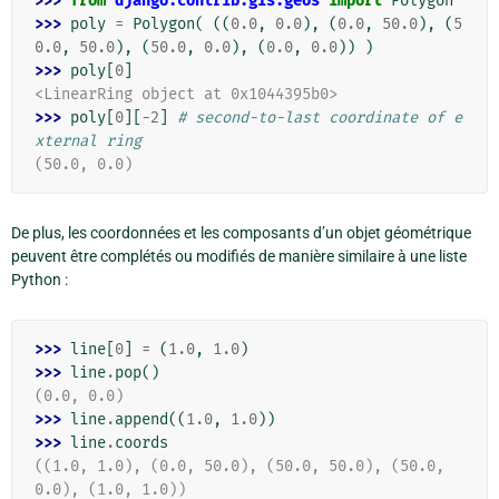
>>> 
from
django.contrib.gis.geos
import
Polygon
>>> 
poly
=
Polygon
(
((
0.0
,
0.0
),
(
0.0
,
50.0
),
(
5
0.0
,
50.0
),
(
50.0
,
0.0
),
(
0.0
,
0.0
))
)
>>> 
poly
[
0
]
<LinearRing object at 0x1044395b0>
>>> 
poly
[
0
][
-
2
]
# second-to-last coordinate of e
xternal ring
(50.0, 0.0)
De plus, les coordonnées et les composants d’un objet géométrique
peuvent être complétés ou modifiés de manière similaire à une liste
Python :
>>> 
line
[
0
]
=
(
1.0
,
1.0
)
>>> 
line
.
pop
()
(0.0, 0.0)
>>> 
line
.
append
((
1.0
,
1.0
))
>>> 
line
.
coords
((1.0, 1.0), (0.0, 50.0), (50.0, 50.0), (50.0, 
0.0), (1.0, 1.0))