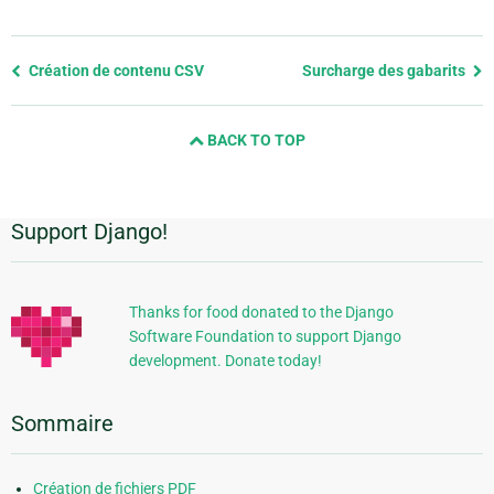
Previous
Création de contenu CSV
Surcharge des gabarits
page
and
BACK TO TOP
next
page
Support Django!
Informations
supplémentaires
Thanks for food donated to the Django
Software Foundation to support Django
development. Donate today!
Sommaire
Création de fichiers PDF