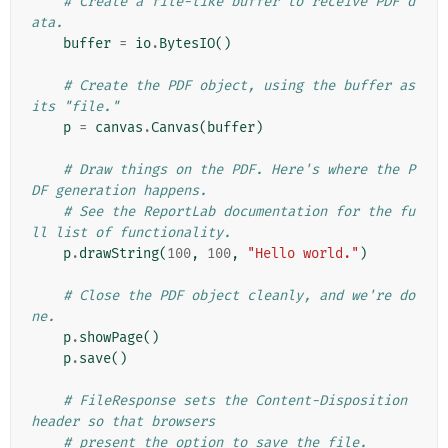
# Create a file-like buffer to receive PDF d
ata.
buffer
=
io
.
BytesIO
()
# Create the PDF object, using the buffer as 
its "file."
p
=
canvas
.
Canvas
(
buffer
)
# Draw things on the PDF. Here's where the P
DF generation happens.
# See the ReportLab documentation for the fu
ll list of functionality.
p
.
drawString
(
100
,
100
,
"Hello world."
)
# Close the PDF object cleanly, and we're do
ne.
p
.
showPage
()
p
.
save
()
# FileResponse sets the Content-Disposition 
header so that browsers
# present the option to save the file.