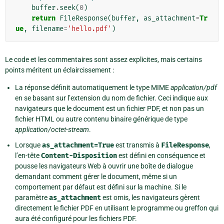
buffer
.
seek
(
0
)
return
FileResponse
(
buffer
,
as_attachment
=
Tr
ue
,
filename
=
'hello.pdf'
)
Le code et les commentaires sont assez explicites, mais certains
points méritent un éclaircissement :
La réponse définit automatiquement le type MIME
application/pdf
en se basant sur l’extension du nom de fichier. Ceci indique aux
navigateurs que le document est un fichier PDF, et non pas un
fichier HTML ou autre contenu binaire générique de type
application/octet-stream
.
Lorsque
as_attachment=True
est transmis à
FileResponse
,
l’en-tête
Content-Disposition
est défini en conséquence et
pousse les navigateurs Web à ouvrir une boîte de dialogue
demandant comment gérer le document, même si un
comportement par défaut est défini sur la machine. Si le
paramètre
as_attachment
est omis, les navigateurs gèrent
directement le fichier PDF en utilisant le programme ou greffon qui
aura été configuré pour les fichiers PDF.