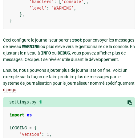
'handlers'
:
[
'console'
],
'level'
:
'WARNING'
,
},
}
Ceci configure le journaliseur parent
root
pour envoyer les messages
de niveau
WARNING
ou plus élevé vers le gestionnaire de la console. En
ajustant le niveau à
INFO
ou
DEBUG
, vous pouvez afficher plus de
messages. Ceci peut se révéler utile durant le développement.
Ensuite, nous pouvons ajouter plus de journalisation fine. Voici un
exemple sur la façon de faire produire plus de messages par le
système de journalisation pour le journaliseur nommé spécifiquement
django
:
settings.py
¶
import
os
LOGGING
=
{
'version'
:
1
,