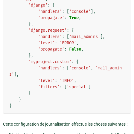
'django'
:
{
'handlers'
:
[
'console'
],
'propagate'
:
True
,
},
'django.request'
:
{
'handlers'
:
[
'mail_admins'
],
'level'
:
'ERROR'
,
'propagate'
:
False
,
},
'myproject.custom'
:
{
'handlers'
:
[
'console'
,
'mail_admin
s'
],
'level'
:
'INFO'
,
'filters'
:
[
'special'
]
}
}
}
Cette configuration de journalisation effectue les choses suivantes :