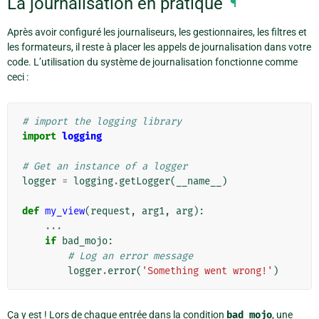
La journalisation en pratique
¶
Après avoir configuré les journaliseurs, les gestionnaires, les filtres et
les formateurs, il reste à placer les appels de journalisation dans votre
code. L’utilisation du système de journalisation fonctionne comme
ceci :
# import the logging library
import
logging
# Get an instance of a logger
logger
=
logging
.
getLogger
(
__name__
)
def
my_view
(
request
,
arg1
,
arg
):
...
if
bad_mojo
:
# Log an error message
logger
.
error
(
'Something went wrong!'
)
Ça y est ! Lors de chaque entrée dans la condition
bad_mojo
, une