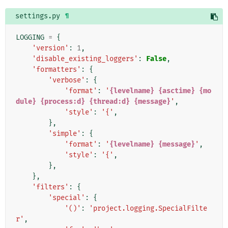
settings.py
¶
LOGGING
=
{
'version'
:
1
,
'disable_existing_loggers'
:
False
,
'formatters'
:
{
'verbose'
:
{
'format'
:
'
{levelname}
{asctime}
{mo
dule}
{process:d}
{thread:d}
{message}
'
,
'style'
:
'{'
,
},
'simple'
:
{
'format'
:
'
{levelname}
{message}
'
,
'style'
:
'{'
,
},
},
'filters'
:
{
'special'
:
{
'()'
:
'project.logging.SpecialFilte
r'
,