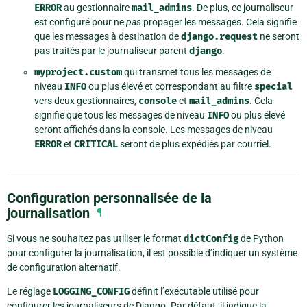
ERROR
au gestionnaire
mail_admins
. De plus, ce journaliseur
est configuré pour ne
pas
propager les messages. Cela signifie
que les messages à destination de
django.request
ne seront
pas traités par le journaliseur parent
django
.
myproject.custom
qui transmet tous les messages de
niveau
INFO
ou plus élevé et correspondant au filtre
special
vers deux gestionnaires,
console
et
mail_admins
. Cela
signifie que tous les messages de niveau
INFO
ou plus élevé
seront affichés dans la console. Les messages de niveau
ERROR
et
CRITICAL
seront de plus expédiés par courriel.
Configuration personnalisée de la
journalisation
¶
Si vous ne souhaitez pas utiliser le format
dictConfig
de Python
pour configurer la journalisation, il est possible d’indiquer un système
de configuration alternatif.
Le réglage
LOGGING_CONFIG
définit l’exécutable utilisé pour
configurer les journaliseurs de Django. Par défaut, il indique la