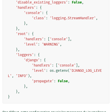
'disable_existing_loggers'
:
False
,
'handlers'
:
{
'console'
:
{
'class'
:
'logging.StreamHandler'
,
},
},
'root'
:
{
'handlers'
:
[
'console'
],
'level'
:
'WARNING'
,
},
'loggers'
:
{
'django'
:
{
'handlers'
:
[
'console'
],
'level'
:
os
.
getenv
(
'DJANGO_LOG_LEVE
L'
,
'INFO'
),
'propagate'
:
False
,
},
},
}