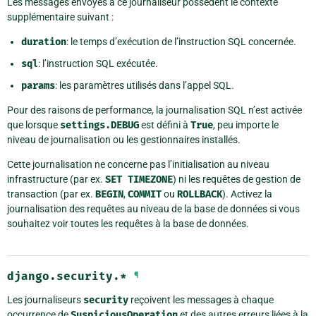
Les messages envoyés à ce journaliseur possèdent le contexte
supplémentaire suivant :
duration
: le temps d’exécution de l’instruction SQL concernée.
sql
: l’instruction SQL exécutée.
params
: les paramètres utilisés dans l’appel SQL.
Pour des raisons de performance, la journalisation SQL n’est activée
que lorsque
settings.DEBUG
est défini à
True
, peu importe le
niveau de journalisation ou les gestionnaires installés.
Cette journalisation ne concerne pas l’initialisation au niveau
infrastructure (par ex.
SET
TIMEZONE
) ni les requêtes de gestion de
transaction (par ex.
BEGIN
,
COMMIT
ou
ROLLBACK
). Activez la
journalisation des requêtes au niveau de la base de données si vous
souhaitez voir toutes les requêtes à la base de données.
django.security.*
¶
Les journaliseurs
security
reçoivent les messages à chaque
occurrence de
SuspiciousOperation
et des autres erreurs liées à la