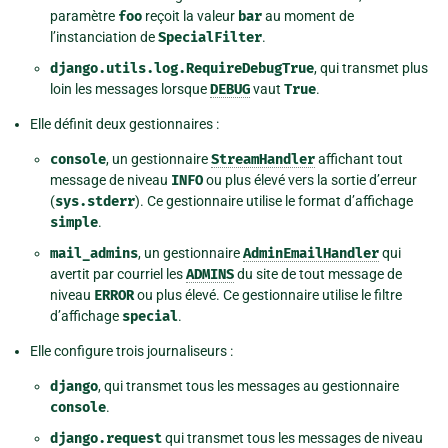
paramètre
foo
reçoit la valeur
bar
au moment de
l’instanciation de
SpecialFilter
.
django.utils.log.RequireDebugTrue
, qui transmet plus
loin les messages lorsque
DEBUG
vaut
True
.
Elle définit deux gestionnaires :
console
, un gestionnaire
StreamHandler
affichant tout
message de niveau
INFO
ou plus élevé vers la sortie d’erreur
(
sys.stderr
). Ce gestionnaire utilise le format d’affichage
simple
.
mail_admins
, un gestionnaire
AdminEmailHandler
qui
avertit par courriel les
ADMINS
du site de tout message de
niveau
ERROR
ou plus élevé. Ce gestionnaire utilise le filtre
d’affichage
special
.
Elle configure trois journaliseurs :
django
, qui transmet tous les messages au gestionnaire
console
.
django.request
qui transmet tous les messages de niveau