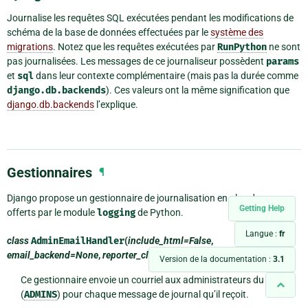
Journalise les requêtes SQL exécutées pendant les modifications de
schéma de la base de données effectuées par le
système des
migrations
. Notez que les requêtes exécutées par
RunPython
ne sont
pas journalisées. Les messages de ce journaliseur possèdent
params
et
sql
dans leur contexte complémentaire (mais pas la durée comme
django.db.backends
). Ces valeurs ont la même signification que
django.db.backends
l’explique.
Gestionnaires
¶
Django propose un gestionnaire de journalisation en plus de ceux
Getting Help
offerts par le module
logging
de Python.
Langue :
fr
class
AdminEmailHandler
(
include_html=False
,
email_backend=None
,
reporter_class=None
)
¶
Version de la documentation :
3.1
Ce gestionnaire envoie un courriel aux administrateurs du site
(
ADMINS
) pour chaque message de journal qu’il reçoit.