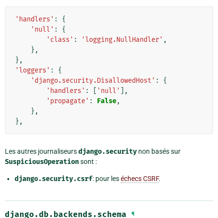
'handlers'
:
{
'null'
:
{
'class'
:
'logging.NullHandler'
,
},
},
'loggers'
:
{
'django.security.DisallowedHost'
:
{
'handlers'
:
[
'null'
],
'propagate'
:
False
,
},
},
Les autres journaliseurs
django.security
non basés sur
SuspiciousOperation
sont :
django.security.csrf
: pour les
échecs CSRF
.
django.db.backends.schema
¶