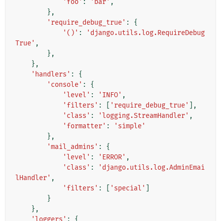
'foo'
:
'bar'
,
},
'require_debug_true'
:
{
'()'
:
'django.utils.log.RequireDebug
True'
,
},
},
'handlers'
:
{
'console'
:
{
'level'
:
'INFO'
,
'filters'
:
[
'require_debug_true'
],
'class'
:
'logging.StreamHandler'
,
'formatter'
:
'simple'
},
'mail_admins'
:
{
'level'
:
'ERROR'
,
'class'
:
'django.utils.log.AdminEmai
lHandler'
,
'filters'
:
[
'special'
]
}
},
'loggers'
:
{