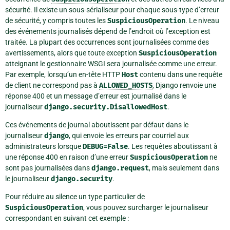
sécurité. Il existe un sous-sérialiseur pour chaque sous-type d’erreur
de sécurité, y compris toutes les
SuspiciousOperation
. Le niveau
des événements journalisés dépend de l’endroit où l’exception est
traitée. La plupart des occurrences sont journalisées comme des
avertissements, alors que toute exception
SuspiciousOperation
atteignant le gestionnaire WSGI sera journalisée comme une erreur.
Par exemple, lorsqu’un en-tête HTTP
Host
contenu dans une requête
de client ne correspond pas à
ALLOWED_HOSTS
, Django renvoie une
réponse 400 et un message d’erreur est journalisé dans le
journaliseur
django.security.DisallowedHost
.
Ces événements de journal aboutissent par défaut dans le
journaliseur
django
, qui envoie les erreurs par courriel aux
administrateurs lorsque
DEBUG=False
. Les requêtes aboutissant à
une réponse 400 en raison d’une erreur
SuspiciousOperation
ne
sont pas journalisées dans
django.request
, mais seulement dans
le journaliseur
django.security
.
Pour réduire au silence un type particulier de
SuspiciousOperation
, vous pouvez surcharger le journaliseur
correspondant en suivant cet exemple :