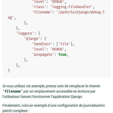
'level'
:
'DEBUG'
,
'class'
:
'logging.FileHandler'
,
'filename'
:
'/path/to/django/debug.l
og'
,
},
},
'loggers'
:
{
'django'
:
{
'handlers'
:
[
'file'
],
'level'
:
'DEBUG'
,
'propagate'
:
True
,
},
},
}
Si vous utilisez cet exemple, prenez soin de remplacer le chemin
'filename'
par un emplacement accessible en écriture par
l’utilisateur faisant fonctionner l’application Django.
Finalement, voici un exemple d’une configuration de journalisation
plutôt complexe :