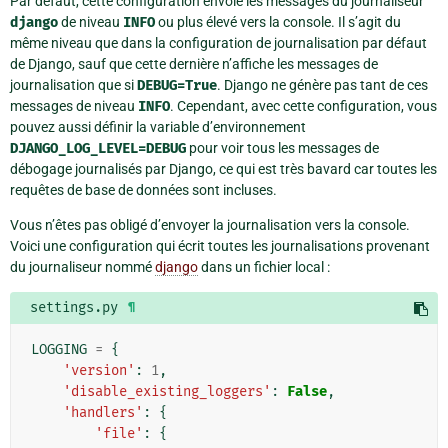
Par défaut, cette configuration envoie les messages du journaliseur
django
de niveau
INFO
ou plus élevé vers la console. Il s’agit du
même niveau que dans la configuration de journalisation par défaut
de Django, sauf que cette dernière n’affiche les messages de
journalisation que si
DEBUG=True
. Django ne génère pas tant de ces
messages de niveau
INFO
. Cependant, avec cette configuration, vous
pouvez aussi définir la variable d’environnement
DJANGO_LOG_LEVEL=DEBUG
pour voir tous les messages de
débogage journalisés par Django, ce qui est très bavard car toutes les
requêtes de base de données sont incluses.
Vous n’êtes pas obligé d’envoyer la journalisation vers la console.
Voici une configuration qui écrit toutes les journalisations provenant
du journaliseur nommé
django
dans un fichier local :
settings.py
¶
LOGGING
=
{
'version'
:
1
,
'disable_existing_loggers'
:
False
,
'handlers'
:
{
'file'
:
{