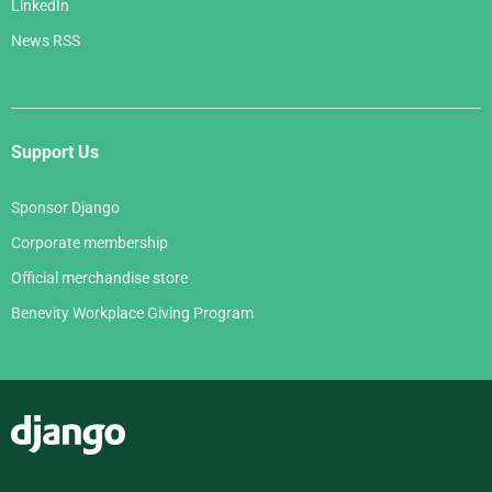
LinkedIn
News RSS
Support Us
Sponsor Django
Corporate membership
Official merchandise store
Benevity Workplace Giving Program
Django