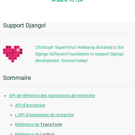
BACK TO TOP
next
page
Support Django!
Informations
supplémentaires
Christoph 'SuperVirus' Heitkamp donated to the
Django Software Foundation to support Django
development. Donate today!
Sommaire
API de référence des expressions de recherche
API d’inscription
L’API d’expression de recherche
Référence de
Transform
Référence de
Lookup