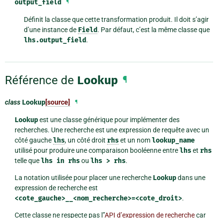
output_field
¶
Définit la classe que cette transformation produit. Il doit s’agir
d’une instance de
Field
. Par défaut, c’est la même classe que
lhs.output_field
.
Référence de
Lookup
¶
class
Lookup
[source]
¶
Lookup
est une classe générique pour implémenter des
recherches. Une recherche est une expression de requête avec un
côté gauche
lhs
, un côté droit
rhs
et un nom
lookup_name
utilisé pour produire une comparaison booléenne entre
lhs
et
rhs
telle que
lhs
in
rhs
ou
lhs
>
rhs
.
La notation utilisée pour placer une recherche
Lookup
dans une
expression de recherche est
<cote_gauche>__<nom_recherche>=<cote_droit>
.
Cette classe ne respecte pas l”
API d’expression de recherche
car