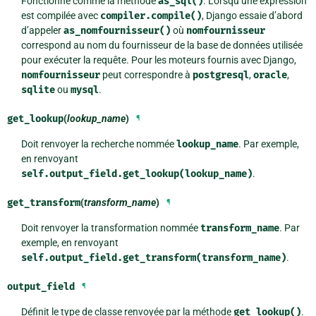
Fonctionne comme la méthode
as_sql()
. Lorsqu’une expression
est compilée avec
compiler.compile()
, Django essaie d’abord
d’appeler
as_nomfournisseur()
où
nomfournisseur
correspond au nom du fournisseur de la base de données utilisée
pour exécuter la requête. Pour les moteurs fournis avec Django,
nomfournisseur
peut correspondre à
postgresql
,
oracle
,
sqlite
ou
mysql
.
get_lookup
(
lookup_name
)
¶
Doit renvoyer la recherche nommée
lookup_name
. Par exemple,
en renvoyant
self.output_field.get_lookup(lookup_name)
.
get_transform
(
transform_name
)
¶
Doit renvoyer la transformation nommée
transform_name
. Par
exemple, en renvoyant
self.output_field.get_transform(transform_name)
.
output_field
¶
Définit le type de classe renvoyée par la méthode
get_lookup()
.