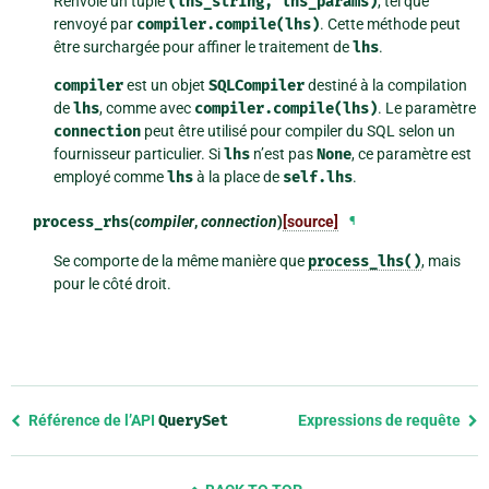
Renvoie un tuple
(lhs_string,
lhs_params)
, tel que
renvoyé par
compiler.compile(lhs)
. Cette méthode peut
être surchargée pour affiner le traitement de
lhs
.
compiler
est un objet
SQLCompiler
destiné à la compilation
de
lhs
, comme avec
compiler.compile(lhs)
. Le paramètre
connection
peut être utilisé pour compiler du SQL selon un
fournisseur particulier. Si
lhs
n’est pas
None
, ce paramètre est
employé comme
lhs
à la place de
self.lhs
.
process_rhs
(
compiler
,
connection
)
[source]
¶
Se comporte de la même manière que
process_lhs()
, mais
pour le côté droit.
Previous
Référence de l’API
QuerySet
Expressions de requête
page
and