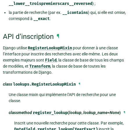
__lower__troispremierscars__reversed
) ;
la partie de recherche (par ex.
__icontains
) qui, si elle est omise,
correspond à
__exact
.
API d’inscription
¶
Django utilise
RegisterLookupMixin
pour donner à une classe
l’interface pour inscrire des recherches avec elle-même. Les deux
exemples majeurs sont
Field
, la classe de base de tous les champs
de modèles, et
Transform
, la classe de base de toutes les
transformations de Django.
class
lookups.
RegisterLookupMixin
¶
Une classe mixin qui implémente l’API de recherche pour une
classe.
classmethod
register_lookup
(
lookup
,
lookup_name=None
)
¶
Inscrit une nouvelle recherche pour cette classe. Par exemple,
DateField.register_lookup(YearExact)
inscrit la