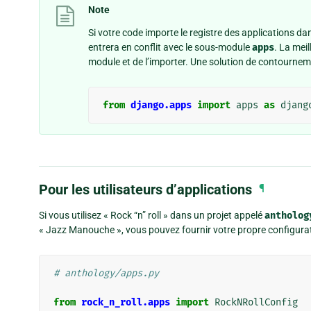
Note
Si votre code importe le registre des applications dan
entrera en conflit avec le sous-module
apps
. La mei
module et de l’importer. Une solution de contourneme
from
django.apps
import
apps
as
djang
Pour les utilisateurs d’applications
¶
Si vous utilisez « Rock “n” roll » dans un projet appelé
antholog
« Jazz Manouche », vous pouvez fournir votre propre configurat
# anthology/apps.py
from
rock_n_roll.apps
import
RockNRollConfig