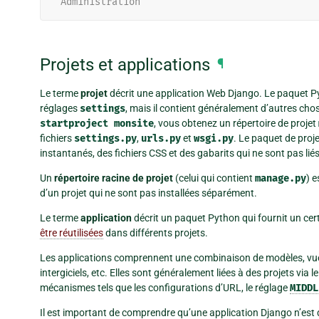
'Administration'
Projets et applications
¶
Le terme
projet
décrit une application Web Django. Le paquet Py
réglages
settings
, mais il contient généralement d’autres ch
startproject
monsite
, vous obtenez un répertoire de projet
fichiers
settings.py
,
urls.py
et
wsgi.py
. Le paquet de proj
instantanés, des fichiers CSS et des gabarits qui ne sont pas liés
Un
répertoire racine de projet
(celui qui contient
manage.py
) 
d’un projet qui ne sont pas installées séparément.
Le terme
application
décrit un paquet Python qui fournit un cer
être réutilisées
dans différents projets.
Les applications comprennent une combinaison de modèles, vues, 
intergiciels, etc. Elles sont généralement liées à des projets via l
mécanismes tels que les configurations d’URL, le réglage
MIDDL
Il est important de comprendre qu’une application Django n’est 