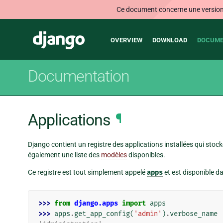
Ce document concerne une version n
Main
Django
OVERVIEW
DOWNLOAD
DOCUME
navigation
Documentation
Applications
¶
Django contient un registre des applications installées qui stocke
également une liste des
modèles
disponibles.
Ce registre est tout simplement appelé
apps
et est disponible d
>>> 
from
django.apps
import
apps
>>> 
apps
.
get_app_config
(
'admin'
)
.
verbose_name