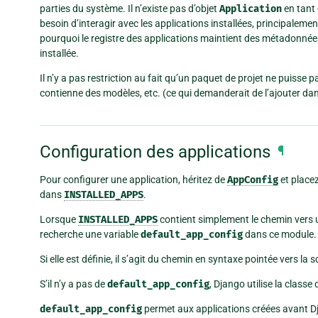
parties du système. Il n’existe pas d’objet
Application
en tant 
besoin d’interagir avec les applications installées, principalemen
pourquoi le registre des applications maintient des métadonné
installée.
Il n’y a pas restriction au fait qu’un paquet de projet ne puisse 
contienne des modèles, etc. (ce qui demanderait de l’ajouter dans
Configuration des applications
¶
Pour configurer une application, héritez de
AppConfig
et placez
dans
INSTALLED_APPS
.
Lorsque
INSTALLED_APPS
contient simplement le chemin vers 
recherche une variable
default_app_config
dans ce module.
Si elle est définie, il s’agit du chemin en syntaxe pointée vers la
S’il n’y a pas de
default_app_config
, Django utilise la classe
default_app_config
permet aux applications créées avant Dj