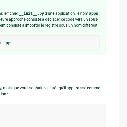
s le fichier
__init__.py
d’une application, le nom
apps
lleure approche consiste à déplacer ce code vers un sous-
nt consiste à importer le registre sous un nom différent :
o_apps
y
, mais que vous souhaitez plutôt qu’il apparaisse comme
ion :