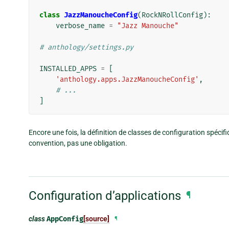
class
JazzManoucheConfig
(
RockNRollConfig
):
verbose_name
=
"Jazz Manouche"
# anthology/settings.py
INSTALLED_APPS
=
[
'anthology.apps.JazzManoucheConfig'
,
# ...
]
Encore une fois, la définition de classes de configuration spéc
convention, pas une obligation.
Configuration d’applications
¶
class
AppConfig
[source]
¶