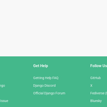
Get Help
Follow Us
Getting Help FAQ
GitHub
ango
Django Discord
X
Official Django Forum
Fediverse 
 Issue
Bluesky