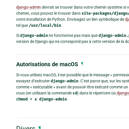
django-admin
devrait se trouver dans votre chemin système si v
chemin, vous pouvez le trouver dans
site-packages/django
votre installation de Python. Envisagez un lien symbolique de
dj
tel que
/usr/local/bin
.
Si
django-admin
ne fonctionne pas mais que
django-admin.
version de Django qui ne correspond pas à cette version de la 
Autorisations de macOS
¶
Si vous utilisez macOS, il est possible que le message « permis
essayez d’exécuter
django-admin
. C’est parce que, sur les s
comme « exécutable » avant de pouvoir être exécuté comme un p
vous (en utilisant la commande
cd
) dans le répertoire où
django
chmod
+
x
django-admin
.
Divers
¶