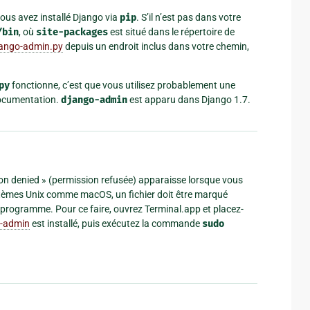
ous avez installé Django via
pip
. S’il n’est pas dans votre
/bin
, où
site-packages
est situé dans le répertoire de
ango-admin.py
depuis un endroit inclus dans votre chemin,
py
fonctionne, c’est que vous utilisez probablement une
documentation.
django-admin
est apparu dans Django 1.7.
sion denied » (permission refusée) apparaisse lorsque vous
ystèmes Unix comme macOS, un fichier doit être marqué
rogramme. Pour ce faire, ouvrez Terminal.app et placez-
-admin
est installé, puis exécutez la commande
sudo