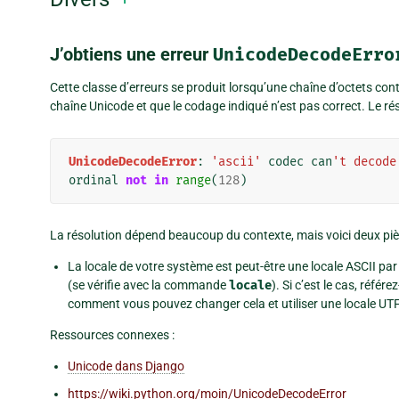
J’obtiens une erreur
UnicodeDecodeErro
Cette classe d’erreurs se produit lorsqu’une chaîne d’octets c
chaîne Unicode et que le codage indiqué n’est pas correct. Le ré
UnicodeDecodeError
:
'ascii'
codec
can
't decode
ordinal
not
in
range
(
128
)
La résolution dépend beaucoup du contexte, mais voici deux pièg
La locale de votre système est peut-être une locale ASCII par
(se vérifie avec la commande
locale
). Si c’est le cas, réf
comment vous pouvez changer cela et utiliser une locale UTF
Ressources connexes :
Unicode dans Django
https://wiki.python.org/moin/UnicodeDecodeError