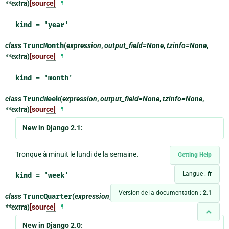
**extra
)
[source]
¶
kind = 'year'
class
TruncMonth
(
expression
,
output_field=None
,
tzinfo=None
,
**extra
)
[source]
¶
kind = 'month'
class
TruncWeek
(
expression
,
output_field=None
,
tzinfo=None
,
**extra
)
[source]
¶
New in Django 2.1:
Tronque à minuit le lundi de la semaine.
Getting Help
Langue :
fr
kind = 'week'
Version de la documentation :
2.1
class
TruncQuarter
(
expression
,
output_field=None
,
tzinfo=None
,
**extra
)
[source]
¶
New in Django 2.0: