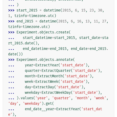
... 
)
>>> 
start_2015
=
datetime
(
2015
,
6
,
15
,
23
,
30
,
1
,
tzinfo
=
timezone
.
utc
)
>>> 
end_2015
=
datetime
(
2015
,
6
,
16
,
13
,
11
,
27
,
tzinfo
=
timezone
.
utc
)
>>> 
Experiment
.
objects
.
create
(
... 
start_datetime
=
start_2015
,
start_date
=
sta
rt_2015
.
date
(),
... 
end_datetime
=
end_2015
,
end_date
=
end_2015
.
date
())
>>> 
Experiment
.
objects
.
annotate
(
... 
year
=
ExtractYear
(
'start_date'
),
... 
quarter
=
ExtractQuarter
(
'start_date'
),
... 
month
=
ExtractMonth
(
'start_date'
),
... 
week
=
ExtractWeek
(
'start_date'
),
... 
day
=
ExtractDay
(
'start_date'
),
... 
weekday
=
ExtractWeekDay
(
'start_date'
),
... 
)
.
values
(
'year'
,
'quarter'
,
'month'
,
'week'
,
'day'
,
'weekday'
)
.
get
(
... 
end_date__year
=
ExtractYear
(
'start_dat
e'
),