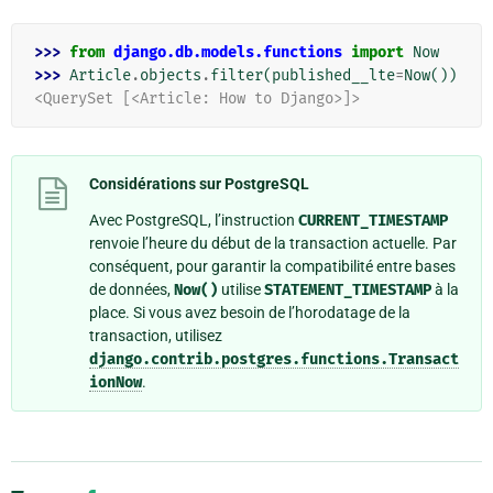
>>> 
from
django.db.models.functions
import
Now
>>> 
Article
.
objects
.
filter
(
published__lte
=
Now
())
<QuerySet [<Article: How to Django>]>
Considérations sur PostgreSQL
Avec PostgreSQL, l’instruction
CURRENT_TIMESTAMP
renvoie l’heure du début de la transaction actuelle. Par
conséquent, pour garantir la compatibilité entre bases
de données,
Now()
utilise
STATEMENT_TIMESTAMP
à la
place. Si vous avez besoin de l’horodatage de la
transaction, utilisez
django.contrib.postgres.functions.Transact
ionNow
.