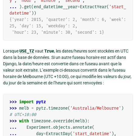
y'
,
'hour'
,
'minute'
,
'second'
,
... 
)
.
get
(
end_datetime__year
=
ExtractYear
(
'start_
datetime'
))
{'year': 2015, 'quarter': 2, 'month': 6, 'week': 
25, 'day': 15, 'weekday': 2,
 'hour': 23, 'minute': 30, 'second': 1}
Lorsque
USE_TZ
vaut
True
, les dates/heures sont stockées en UTC
dans la base de données. Si un autre fuseau horaire est actif dans
Django, la date/heure est convertie dans ce fuseau avant que la
valeur soit extraite. L’exemple ci-dessous convertit dans le fuseau
horaire de Melbourne (UTC +10:00), ce qui modifie les valeurs du jour,
du jour de la semaine et de l’heure qui sont renvoyées :
>>> 
import
pytz
>>> 
melb
=
pytz
.
timezone
(
'Australia/Melbourne'
)
# UTC+10:00
>>> 
with
timezone
.
override
(
melb
):
... 
Experiment
.
objects
.
annotate
(
... 
day
=
ExtractDay
(
'start_datetime'
),