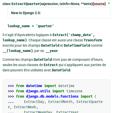
class
ExtractQuarter
(
expression
,
tzinfo=None
,
**extra
)
[source]
¶
New in Django 2.0:
lookup_name = 'quarter'
Il s’agit d’équivalents logiques à
Extract('champ_date',
lookup_name)
. Chaque classe est aussi une classe
Transform
inscrite pour les champs
DateField
et
DateTimeField
comme
__(lookup_name)
, par ex.
__year
.
Comme les champs
DateField
n’ont pas de composant d’heure,
seules les sous-classes de
Extract
qui s’appliquent aux parties de
date peuvent être utilisées avec
DateField
:
>>> 
from
datetime
import
datetime
>>> 
from
django.utils
import
timezone
>>> 
from
django.db.models.functions
import
(
... 
ExtractDay
,
ExtractMonth
,
ExtractQuarte
r
,
ExtractWeek
,
... 
ExtractWeekDay
,
ExtractYear
,