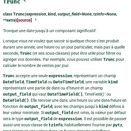
Trunc
¶
class
Trunc
(
expression
,
kind
,
output_field=None
,
tzinfo=None
,
**extra
)
[source]
¶
Tronque une date jusqu’à un composant significatif.
Lorsque vous ne voulez que savoir si quelque chose s’est produit
durant une année, une heure ou un jour particulier, mais pas à quelle
seconde,
Trunc
(et ses sous-classes) peut être utile pour filtrer ou
agréger vos données. Par exemple, vous pouvez utiliser
Trunc
pour
calculer le nombre de ventes par jour.
Trunc
accepte une seule
expression
, représentant un champ
DateField
,
TimeField
ou
DateTimeField
, une variable
kind
représentant une partie de date ou d’heure et un champ
output_field
qui vaut
DateTimeField()
,
TimeField()`
ou
DateField()
. Elle renvoie une date, une heure ou une date/heure en
fonction de
output_field
, avec les champs jusqu’à
kind
définis à
leur valeur minimale. Si
output_field
est omis, la valeur par défaut
sera le type
output_field
de
expression
. Il est possible de passer
aussi une sous-classe de
tzinfo
, habituellement fournie par
pytz
,
pour tronquer une valeur dans un fuseau horaire spécifique.