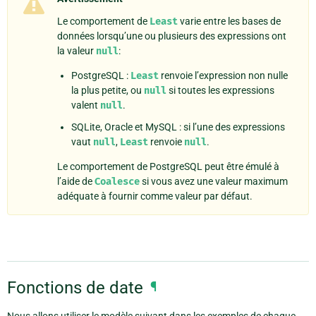
Le comportement de
Least
varie entre les bases de
données lorsqu’une ou plusieurs des expressions ont
la valeur
null
:
PostgreSQL :
Least
renvoie l’expression non nulle
la plus petite, ou
null
si toutes les expressions
valent
null
.
SQLite, Oracle et MySQL : si l’une des expressions
vaut
null
,
Least
renvoie
null
.
Le comportement de PostgreSQL peut être émulé à
l’aide de
Coalesce
si vous avez une valeur maximum
adéquate à fournir comme valeur par défaut.
Fonctions de date
¶
Nous allons utiliser le modèle suivant dans les exemples de chaque