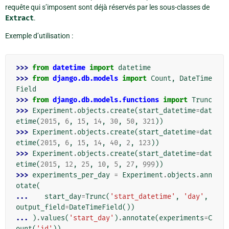
requête qui s’imposent sont déjà réservés par les sous-classes de
Extract
.
Exemple d’utilisation :
>>> 
from
datetime
import
datetime
>>> 
from
django.db.models
import
Count
,
DateTime
Field
>>> 
from
django.db.models.functions
import
Trunc
>>> 
Experiment
.
objects
.
create
(
start_datetime
=
dat
etime
(
2015
,
6
,
15
,
14
,
30
,
50
,
321
))
>>> 
Experiment
.
objects
.
create
(
start_datetime
=
dat
etime
(
2015
,
6
,
15
,
14
,
40
,
2
,
123
))
>>> 
Experiment
.
objects
.
create
(
start_datetime
=
dat
etime
(
2015
,
12
,
25
,
10
,
5
,
27
,
999
))
>>> 
experiments_per_day
=
Experiment
.
objects
.
ann
otate
(
... 
start_day
=
Trunc
(
'start_datetime'
,
'day'
,
output_field
=
DateTimeField
())
... 
)
.
values
(
'start_day'
)
.
annotate
(
experiments
=
C
ount
(
'id'
))