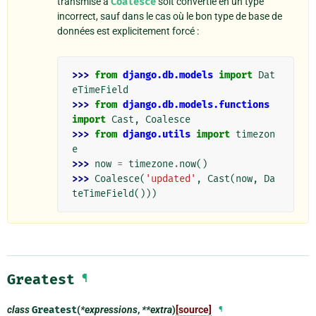
transmise à
Coalesce
soit convertie en un type
incorrect, sauf dans le cas où le bon type de base de
données est explicitement forcé :
>>> 
from
django.db.models
import
Dat
eTimeField
>>> 
from
django.db.models.functions
import
Cast
,
Coalesce
>>> 
from
django.utils
import
timezon
e
>>> 
now
=
timezone
.
now
()
>>> 
Coalesce
(
'updated'
,
Cast
(
now
,
Da
teTimeField
()))
Greatest
¶
class
Greatest
(
*expressions
,
**extra
)
[source]
¶