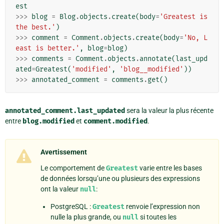
est
>>>
blog
=
Blog
.
objects
.
create
(
body
=
'Greatest is 
the best.'
)
>>>
comment
=
Comment
.
objects
.
create
(
body
=
'No, L
east is better.'
,
blog
=
blog
)
>>>
comments
=
Comment
.
objects
.
annotate
(
last_upd
ated
=
Greatest
(
'modified'
,
'blog__modified'
))
>>>
annotated_comment
=
comments
.
get
()
annotated_comment.last_updated
sera la valeur la plus récente
entre
blog.modified
et
comment.modified
.
Avertissement
Le comportement de
Greatest
varie entre les bases
de données lorsqu’une ou plusieurs des expressions
ont la valeur
null
:
PostgreSQL :
Greatest
renvoie l’expression non
nulle la plus grande, ou
null
si toutes les