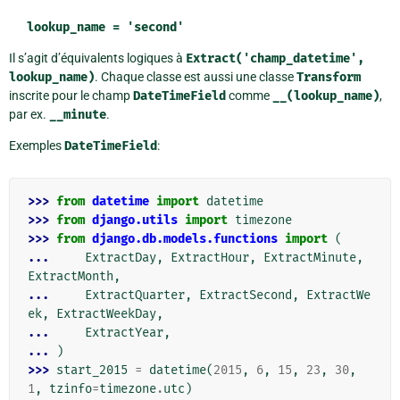
lookup_name = 'second'
Il s’agit d’équivalents logiques à
Extract('champ_datetime',
lookup_name)
. Chaque classe est aussi une classe
Transform
inscrite pour le champ
DateTimeField
comme
__(lookup_name)
,
par ex.
__minute
.
Exemples
DateTimeField
:
>>> 
from
datetime
import
datetime
>>> 
from
django.utils
import
timezone
>>> 
from
django.db.models.functions
import
(
... 
ExtractDay
,
ExtractHour
,
ExtractMinute
,
ExtractMonth
,
... 
ExtractQuarter
,
ExtractSecond
,
ExtractWe
ek
,
ExtractWeekDay
,
... 
ExtractYear
,
... 
)
>>> 
start_2015
=
datetime
(
2015
,
6
,
15
,
23
,
30
,
1
,
tzinfo
=
timezone
.
utc
)