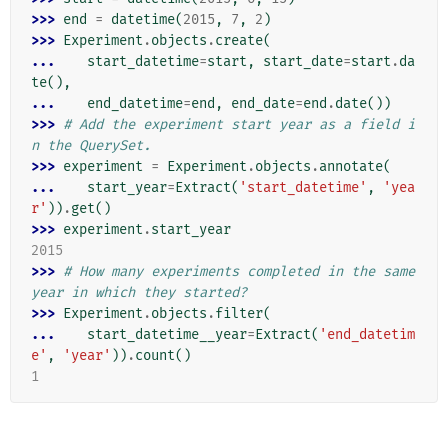
>>> 
end
=
datetime
(
2015
,
7
,
2
)
>>> 
Experiment
.
objects
.
create
(
... 
start_datetime
=
start
,
start_date
=
start
.
da
te
(),
... 
end_datetime
=
end
,
end_date
=
end
.
date
())
>>> 
# Add the experiment start year as a field i
n the QuerySet.
>>> 
experiment
=
Experiment
.
objects
.
annotate
(
... 
start_year
=
Extract
(
'start_datetime'
,
'yea
r'
))
.
get
()
>>> 
experiment
.
start_year
2015
>>> 
# How many experiments completed in the same 
year in which they started?
>>> 
Experiment
.
objects
.
filter
(
... 
start_datetime__year
=
Extract
(
'end_datetim
e'
,
'year'
))
.
count
()
1