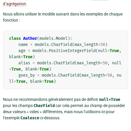
d’agrégation
.
Nous allons utiliser le modèle suivant dans les exemples de chaque
fonction :
class
Author
(
models
.
Model
):
name
=
models
.
CharField
(
max_length
=
50
)
age
=
models
.
PositiveIntegerField
(
null
=
True
,
blank
=
True
)
alias
=
models
.
CharField
(
max_length
=
50
,
null
=
True
,
blank
=
True
)
goes_by
=
models
.
CharField
(
max_length
=
50
,
nu
ll
=
True
,
blank
=
True
)
Nous ne recommandons généralement pas de définir
null=True
pour les champs
CharField
car cela permet au champ de posséder
deux valeurs « vides » différentes, mais nous l’utilisons ici pour
l’exemple
Coalesce
ci-dessous.