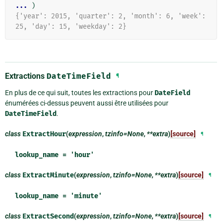
... 
)
{'year': 2015, 'quarter': 2, 'month': 6, 'week': 
25, 'day': 15, 'weekday': 2}
Extractions
DateTimeField
¶
En plus de ce qui suit, toutes les extractions pour
DateField
énumérées ci-dessus peuvent aussi être utilisées pour
DateTimeField
.
class
ExtractHour
(
expression
,
tzinfo=None
,
**extra
)
[source]
¶
lookup_name = 'hour'
class
ExtractMinute
(
expression
,
tzinfo=None
,
**extra
)
[source]
¶
lookup_name = 'minute'
class
ExtractSecond
(
expression
,
tzinfo=None
,
**extra
)
[source]
¶