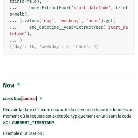
tzinfo
=
melb
),
... 
hour
=
ExtractHour
(
'start_datetime'
,
tzinf
o
=
melb
),
... 
)
.
values
(
'day'
,
'weekday'
,
'hour'
)
.
get
(
... 
end_datetime__year
=
ExtractYear
(
'start_da
tetime'
),
... 
)
{'day': 16, 'weekday': 3, 'hour': 9}
Now
¶
class
Now
[source]
¶
Renvoie la date et l’heure courante du serveur de base de données au
moment où la requête est exécutée, typiquement en utilisant le code
SQL
CURRENT_TIMESTAMP
.
Exemple d’utilisation :