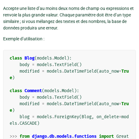
Accepte une liste d’au moins deux noms de champ ou expressions et
renvoie la plus grande valeur. Chaque paramètre doit être d’un type
similaire ; si vous mélangez des textes et des nombres, la base de
données produira une erreur.
Exemple d’utilisation :
class
Blog
(
models
.
Model
):
body
=
models
.
TextField
()
modified
=
models
.
DateTimeField
(
auto_now
=
Tru
e
)
class
Comment
(
models
.
Model
):
body
=
models
.
TextField
()
modified
=
models
.
DateTimeField
(
auto_now
=
Tru
e
)
blog
=
models
.
ForeignKey
(
Blog
,
on_delete
=
mod
els
.
CASCADE
)
>>>
from
django.db.models.functions
import
Great