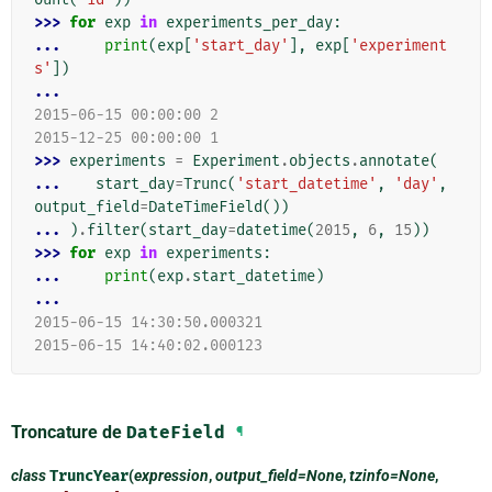
>>> 
for
exp
in
experiments_per_day
:
... 
print
(
exp
[
'start_day'
],
exp
[
'experiment
s'
])
...
2015-06-15 00:00:00 2
2015-12-25 00:00:00 1
>>> 
experiments
=
Experiment
.
objects
.
annotate
(
... 
start_day
=
Trunc
(
'start_datetime'
,
'day'
,
output_field
=
DateTimeField
())
... 
)
.
filter
(
start_day
=
datetime
(
2015
,
6
,
15
))
>>> 
for
exp
in
experiments
:
... 
print
(
exp
.
start_datetime
)
...
2015-06-15 14:30:50.000321
2015-06-15 14:40:02.000123
Troncature de
DateField
¶
class
TruncYear
(
expression
,
output_field=None
,
tzinfo=None
,