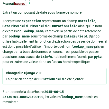
**extra
)
[source]
¶
Extrait un composant de date sous forme de nombre.
Accepte une
expression
représentant un champ
DateField
,
DateTimeField
,
TimeField
ou
DurationField
ainsi qu’un nom
d’expression
lookup_name
, et renvoie la partie de date référencée
par
lookup_name
sous forme de champ
IntegerField
. Django
utilise habituellement la fonction d’extraction des bases de données, il
est donc possible d’utiliser n’importe quel nom
lookup_name
pris en
charge par la base de données en cours. Il est possible de passer
aussi une sous-classe de
tzinfo
, habituellement fournie par
pytz
,
pour extraire une valeur dans un fuseau horaire spécifique.
Changed in Django 2.0:
La prise en charge de
DurationField
a été ajoutée.
Étant donnée la date/heure
2015-06-15
23:30:01.000321+00:00
, les valeurs
lookup_name
possibles
renvoient :