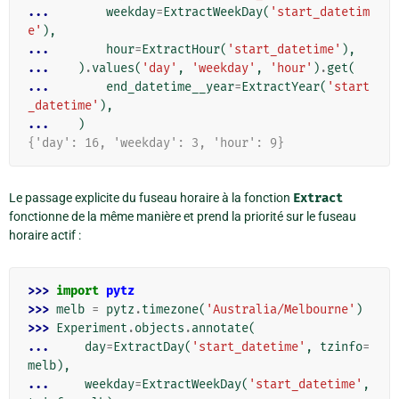
... 
weekday
=
ExtractWeekDay
(
'start_datetim
e'
),
... 
hour
=
ExtractHour
(
'start_datetime'
),
... 
)
.
values
(
'day'
,
'weekday'
,
'hour'
)
.
get
(
... 
end_datetime__year
=
ExtractYear
(
'start
_datetime'
),
... 
)
{'day': 16, 'weekday': 3, 'hour': 9}
Le passage explicite du fuseau horaire à la fonction
Extract
fonctionne de la même manière et prend la priorité sur le fuseau
horaire actif :
>>> 
import
pytz
>>> 
melb
=
pytz
.
timezone
(
'Australia/Melbourne'
)
>>> 
Experiment
.
objects
.
annotate
(
... 
day
=
ExtractDay
(
'start_datetime'
,
tzinfo
=
melb
),
... 
weekday
=
ExtractWeekDay
(
'start_datetime'
,