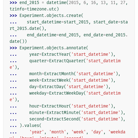
>>> 
end_2015
=
datetime
(
2015
,
6
,
16
,
13
,
11
,
27
,
tzinfo
=
timezone
.
utc
)
>>> 
Experiment
.
objects
.
create
(
... 
start_datetime
=
start_2015
,
start_date
=
sta
rt_2015
.
date
(),
... 
end_datetime
=
end_2015
,
end_date
=
end_2015
.
date
())
>>> 
Experiment
.
objects
.
annotate
(
... 
year
=
ExtractYear
(
'start_datetime'
),
... 
quarter
=
ExtractQuarter
(
'start_datetim
e'
),
... 
month
=
ExtractMonth
(
'start_datetime'
),
... 
week
=
ExtractWeek
(
'start_datetime'
),
... 
day
=
ExtractDay
(
'start_datetime'
),
... 
weekday
=
ExtractWeekDay
(
'start_datetim
e'
),
... 
hour
=
ExtractHour
(
'start_datetime'
),
... 
minute
=
ExtractMinute
(
'start_datetime'
),
... 
second
=
ExtractSecond
(
'start_datetime'
),
... 
)
.
values
(
... 
'year'
,
'month'
,
'week'
,
'day'
,
'weekda