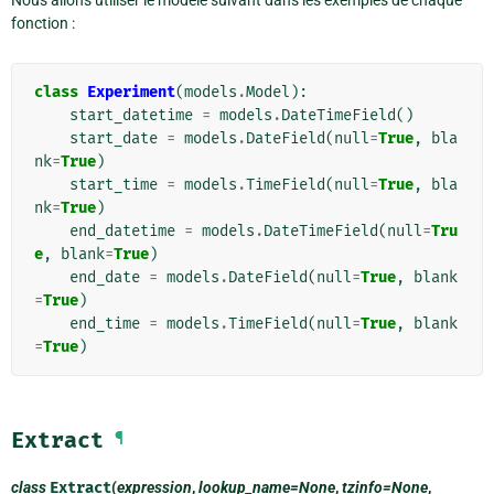
fonction :
class
Experiment
(
models
.
Model
):
start_datetime
=
models
.
DateTimeField
()
start_date
=
models
.
DateField
(
null
=
True
,
bla
nk
=
True
)
start_time
=
models
.
TimeField
(
null
=
True
,
bla
nk
=
True
)
end_datetime
=
models
.
DateTimeField
(
null
=
Tru
e
,
blank
=
True
)
end_date
=
models
.
DateField
(
null
=
True
,
blank
=
True
)
end_time
=
models
.
TimeField
(
null
=
True
,
blank
=
True
)
Extract
¶
class
Extract
(
expression
,
lookup_name=None
,
tzinfo=None
,