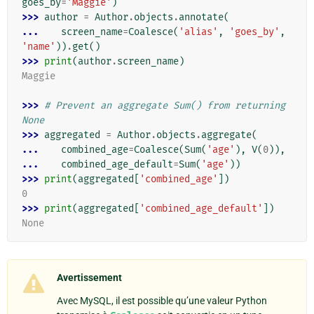
goes_by
=
'Maggie'
)
>>> 
author
=
Author
.
objects
.
annotate
(
... 
screen_name
=
Coalesce
(
'alias'
,
'goes_by'
,
'name'
))
.
get
()
>>> 
print
(
author
.
screen_name
)
Maggie
>>> 
# Prevent an aggregate Sum() from returning 
None
>>> 
aggregated
=
Author
.
objects
.
aggregate
(
... 
combined_age
=
Coalesce
(
Sum
(
'age'
),
V
(
0
)),
... 
combined_age_default
=
Sum
(
'age'
))
>>> 
print
(
aggregated
[
'combined_age'
])
0
>>> 
print
(
aggregated
[
'combined_age_default'
])
None
Avertissement
Avec MySQL, il est possible qu’une valeur Python