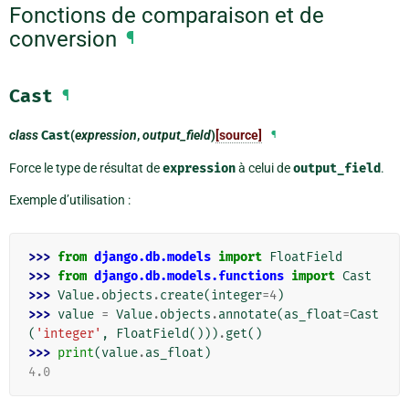
Fonctions de comparaison et de
conversion
¶
Cast
¶
class
Cast
(
expression
,
output_field
)
[source]
¶
Force le type de résultat de
expression
à celui de
output_field
.
Exemple d’utilisation :
>>> 
from
django.db.models
import
FloatField
>>> 
from
django.db.models.functions
import
Cast
>>> 
Value
.
objects
.
create
(
integer
=
4
)
>>> 
value
=
Value
.
objects
.
annotate
(
as_float
=
Cast
(
'integer'
,
FloatField
()))
.
get
()
>>> 
print
(
value
.
as_float
)
4.0