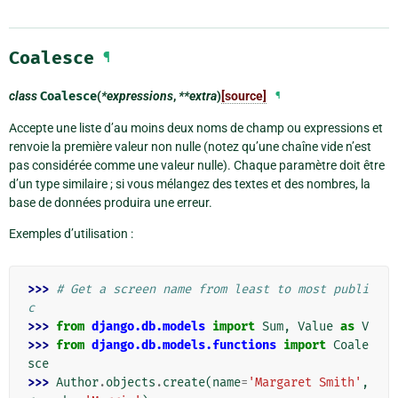
Coalesce
¶
class
Coalesce
(
*expressions
,
**extra
)
[source]
¶
Accepte une liste d’au moins deux noms de champ ou expressions et
renvoie la première valeur non nulle (notez qu’une chaîne vide n’est
pas considérée comme une valeur nulle). Chaque paramètre doit être
d’un type similaire ; si vous mélangez des textes et des nombres, la
base de données produira une erreur.
Exemples d’utilisation :
>>> 
# Get a screen name from least to most publi
c
>>> 
from
django.db.models
import
Sum
,
Value
as
V
>>> 
from
django.db.models.functions
import
Coale
sce
>>> 
Author
.
objects
.
create
(
name
=
'Margaret Smith'
,