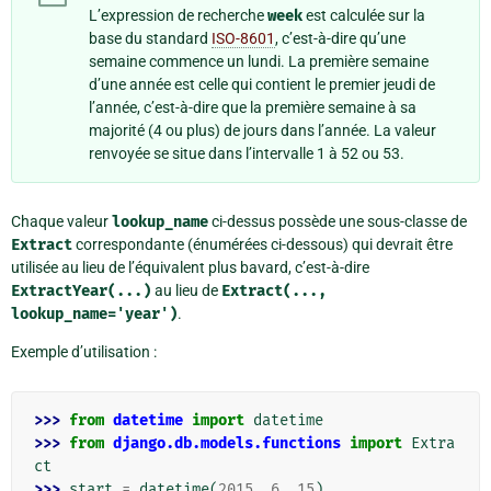
L’expression de recherche
week
est calculée sur la
base du standard
ISO-8601
, c’est-à-dire qu’une
semaine commence un lundi. La première semaine
d’une année est celle qui contient le premier jeudi de
l’année, c’est-à-dire que la première semaine à sa
majorité (4 ou plus) de jours dans l’année. La valeur
renvoyée se situe dans l’intervalle 1 à 52 ou 53.
Chaque valeur
lookup_name
ci-dessus possède une sous-classe de
Extract
correspondante (énumérées ci-dessous) qui devrait être
utilisée au lieu de l’équivalent plus bavard, c’est-à-dire
ExtractYear(...)
au lieu de
Extract(...,
lookup_name='year')
.
Exemple d’utilisation :
>>> 
from
datetime
import
datetime
>>> 
from
django.db.models.functions
import
Extra
ct
>>> 
start
=
datetime
(
2015
,
6
,
15
)