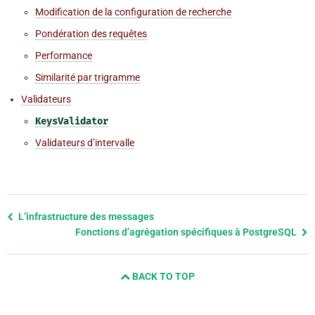
Modification de la configuration de recherche
Pondération des requêtes
Performance
Similarité par trigramme
Validateurs
KeysValidator
Validateurs d’intervalle
Previous
L’infrastructure des messages
page
Fonctions d’agrégation spécifiques à PostgreSQL
and
next
BACK TO TOP
page