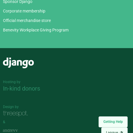
Sponsor Django
Corporate membership
Official merchandise store
Benevity Workplace Giving Program
Django
Hosting by
In-kind donors
Design by
Getting Help
&
Langue :
fr