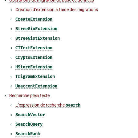
Création d’extension à l’aide des migrations
CreateExtension
BtreeGinExtension
BtreeGistExtension
CITextExtension
CryptoExtension
HStoreExtension
TrigramExtension
UnaccentExtension
Recherche plein texte
L’expression de recherche
search
SearchVector
SearchQuery
SearchRank