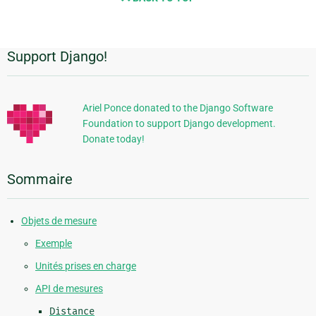
page
Support Django!
Informations
supplémentaires
Ariel Ponce donated to the Django Software
Foundation to support Django development.
Donate today!
Sommaire
Objets de mesure
Exemple
Unités prises en charge
API de mesures
Distance