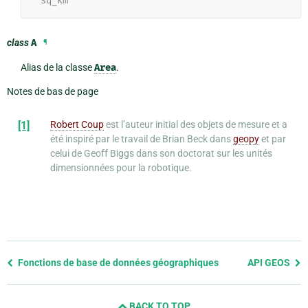
'sq_km'
class
A
¶
Alias de la classe
Area
.
Notes de bas de page
[1]
Robert Coup
est l’auteur initial des objets de mesure et a
été inspiré par le travail de Brian Beck dans
geopy
et par
celui de Geoff Biggs dans son doctorat sur les unités
dimensionnées pour la robotique.
Previous
Fonctions de base de données géographiques
API GEOS
page
and
BACK TO TOP
next