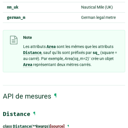
nm_uk
Nautical Mile (UK)
german_m
German legal metre
Note
Les attributs
Area
sont les mêmes que les attributs
Distance
, sauf qu’ils sont préfixés par
sq_
(square =
au carré). Par exemple,
Area(sq_m=2)`
crée un objet
Area
représentant deux mètres carrés.
API de mesures
¶
Distance
¶
class
Distance
(
**kwargs
)
[source]
¶