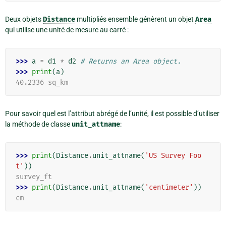
Deux objets
Distance
multipliés ensemble génèrent un objet
Area
qui utilise une unité de mesure au carré :
>>> 
a
=
d1
*
d2
# Returns an Area object.
>>> 
print
(
a
)
40.2336 sq_km
Pour savoir quel est l’attribut abrégé de l’unité, il est possible d’utiliser
la méthode de classe
unit_attname
:
>>> 
print
(
Distance
.
unit_attname
(
'US Survey Foo
t'
))
survey_ft
>>> 
print
(
Distance
.
unit_attname
(
'centimeter'
))
cm