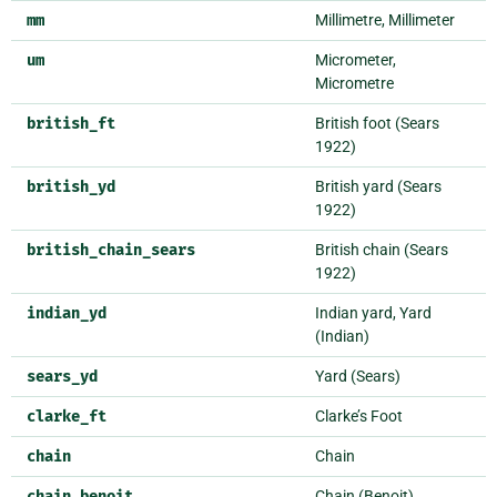
mm
Millimetre, Millimeter
um
Micrometer,
Micrometre
british_ft
British foot (Sears
1922)
british_yd
British yard (Sears
1922)
british_chain_sears
British chain (Sears
1922)
indian_yd
Indian yard, Yard
(Indian)
sears_yd
Yard (Sears)
clarke_ft
Clarke’s Foot
chain
Chain
chain_benoit
Chain (Benoit)