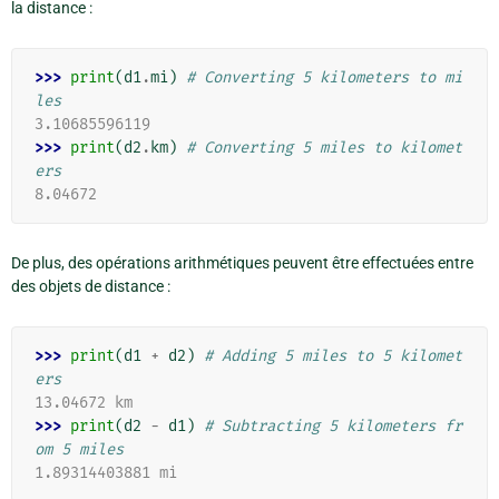
la distance :
>>> 
print
(
d1
.
mi
)
# Converting 5 kilometers to mi
les
3.10685596119
>>> 
print
(
d2
.
km
)
# Converting 5 miles to kilomet
ers
8.04672
De plus, des opérations arithmétiques peuvent être effectuées entre
des objets de distance :
>>> 
print
(
d1
+
d2
)
# Adding 5 miles to 5 kilomet
ers
13.04672 km
>>> 
print
(
d2
-
d1
)
# Subtracting 5 kilometers fr
om 5 miles
1.89314403881 mi