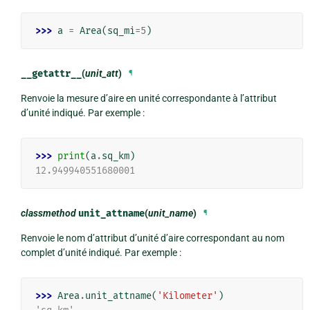
>>> 
a
=
Area
(
sq_mi
=
5
)
__getattr__
(
unit_att
)
¶
Renvoie la mesure d’aire en unité correspondante à l’attribut
d’unité indiqué. Par exemple :
>>> 
print
(
a
.
sq_km
)
12.949940551680001
classmethod
unit_attname
(
unit_name
)
¶
Renvoie le nom d’attribut d’unité d’aire correspondant au nom
complet d’unité indiqué. Par exemple :
>>> 
Area
.
unit_attname
(
'Kilometer'
)