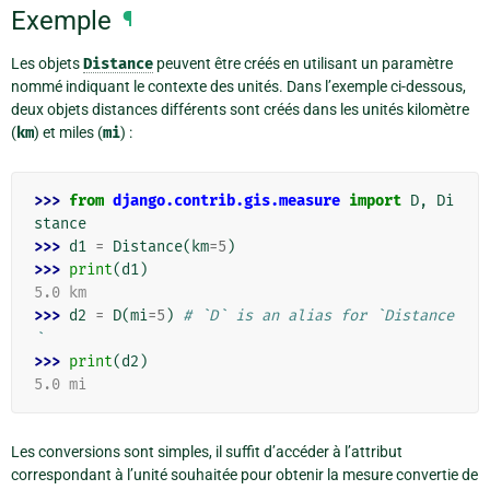
Exemple
¶
Les objets
Distance
peuvent être créés en utilisant un paramètre
nommé indiquant le contexte des unités. Dans l’exemple ci-dessous,
deux objets distances différents sont créés dans les unités kilomètre
(
km
) et miles (
mi
) :
>>> 
from
django.contrib.gis.measure
import
D
,
Di
stance
>>> 
d1
=
Distance
(
km
=
5
)
>>> 
print
(
d1
)
5.0 km
>>> 
d2
=
D
(
mi
=
5
)
# `D` is an alias for `Distance
`
>>> 
print
(
d2
)
5.0 mi
Les conversions sont simples, il suffit d’accéder à l’attribut
correspondant à l’unité souhaitée pour obtenir la mesure convertie de