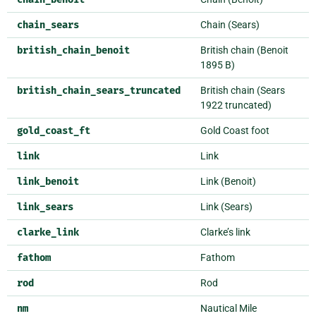
chain_sears
Chain (Sears)
british_chain_benoit
British chain (Benoit
1895 B)
british_chain_sears_truncated
British chain (Sears
1922 truncated)
gold_coast_ft
Gold Coast foot
link
Link
link_benoit
Link (Benoit)
link_sears
Link (Sears)
clarke_link
Clarke’s link
fathom
Fathom
rod
Rod
nm
Nautical Mile